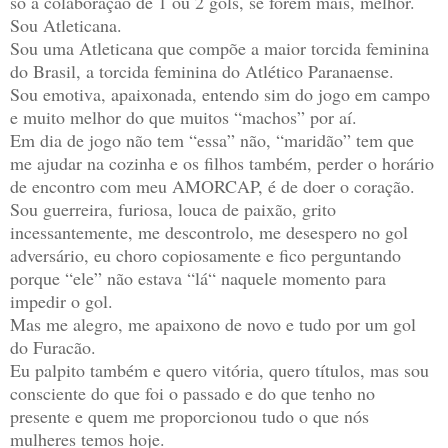
só a colaboração de 1 ou 2 gols, se forem mais, melhor.
Sou Atleticana.
Sou uma Atleticana que compõe a maior torcida feminina
do Brasil, a torcida feminina do Atlético Paranaense.
Sou emotiva, apaixonada, entendo sim do jogo em campo
e muito melhor do que muitos “machos” por aí.
Em dia de jogo não tem “essa” não, “maridão” tem que
me ajudar na cozinha e os filhos também, perder o horário
de encontro com meu AMORCAP, é de doer o coração.
Sou guerreira, furiosa, louca de paixão, grito
incessantemente, me descontrolo, me desespero no gol
adversário, eu choro copiosamente e fico perguntando
porque “ele” não estava “lá“ naquele momento para
impedir o gol.
Mas me alegro, me apaixono de novo e tudo por um gol
do Furacão.
Eu palpito também e quero vitória, quero títulos, mas sou
consciente do que foi o passado e do que tenho no
presente e quem me proporcionou tudo o que nós
mulheres temos hoje.