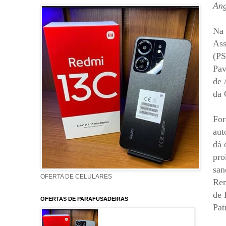
Ang
Na 
Ass
(PS
Pav
de 
da 
For
aut
dá 
pro
san
OFERTA DE CELULARES
Ren
de 
OFERTAS DE PARAFUSADEIRAS
Pat