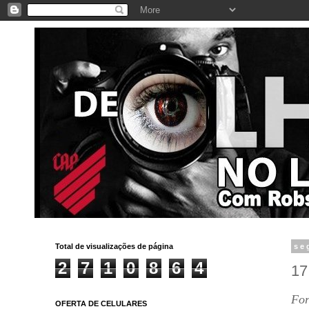
Total de visualizações de página
se
2
7
1
0
8
6
4
17
For
OFERTA DE CELULARES