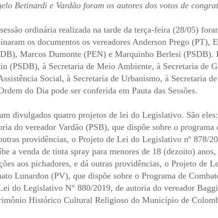
elo Betinardi e Vardão foram os autores dos votos de congrat
sessão ordinária realizada na tarde da terça-feira (28/05) for
inaram os documentos os vereadores Anderson Prego (PT), El
DB), Marcos Dumonte (PEN) e Marquinho Berlesi (PSDB). Ess
in (PSDB), à Secretaria de Meio Ambiente, à Secretaria de Go
Assistência Social, à Secretaria de Urbanismo, à Secretaria d
Ordem do Dia pode ser conferida em Pauta das Sessões.
am divulgados quatro projetos de lei do Legislativo. São eles
oria do vereador Vardão (PSB), que dispõe sobre o programa
outras providências, o Projeto de Lei do Legislativo nº 878/2
íbe a venda de tinta spray para menores de 18 (dezoito) anos,
ções aos pichadores, e dá outras providências, o Projeto de L
ato Lunardon (PV), que dispõe sobre o Programa de Combate
Lei do Legislativo N° 880/2019, de autoria do vereador Bag
rimônio Histórico Cultural Religioso do Município de Colombo