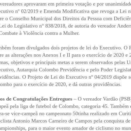
vereadores aprovaram em primeira votação e por unanimidade 
cutivo nº 02/2019 e Emenda Modificativa que revoga a Lei nº
re o Conselho Municipal dos Direitos da Pessoa com Deficiê
Lei do Legislativo n° 838/2018, de autoria do vereador Ande
Combate à Violência contra a Mulher.
bém foram divulgados dois projetos de lei do Executivo. O P
re as alterações nos Anexos I e II para o exercício de 2020 e
mas, objetivos e principais metas a serem observados pelas 
cutivo, Autarquia Colombo Previdência e pelo Poder Legisla
vidências. O Projeto de Lei do Executivo nº 04/2019 dispõe s
ombo para o exercício de 2020, e dá outras providências.
os de Congratulações Entregues
– O vereador Vardão (PSB)
peã pela liga de futebol de Colombo, categoria 45. Também 
ra-se vice-campeã no campeonato 50tinha realizado em Curi
iclista Antonio Marcos Carneiro de Campos pela conquista 
mpionships, para o maior evento amador de ciclismo no mu