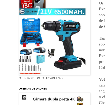
Os 
Exe
sob
de 
de 
Tam
sob
nor
Exe
pro
Col
OFERTAS DE PARAFUSADEIRAS
Vot
cam
OFERTAS DE DRONES
sag
o c
Cha