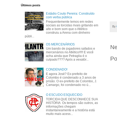
Últimos posts
Estádio Couto Pereira: Construído
com verba pública
Frequentemente lemos em redes
sociais as torcidas rivais gritando em
By
alto e bom som que o Atlético
construiu a Arena com dinheiro
públi...
OS MERCENÁRIOS
Ne
Um bando de jogadores safados e
mercenários no Atlético!!!!! E você
acha ainda que Petraglia é o
Po
culpado???? Após a vexatór...
CONDENADO!
E agora José? Ex-prefeito de
Colombo é condenado a 3 anos de
prisão. O ex-prefeito de Colombo, J.
Camargo, foi condenado no ú...
O ESCUDO ESQUECIDO
TORCIDA QUE DESCONHECE SUA
HISTÓRIA Os tempos são outros, as
informações chegam
instantaneamente e a história está
muito mais acess...