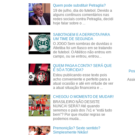
Quem pode substituir Petraglia?
19 de julho, dia do futebol. Devido a
alguns contínuos comentários nas
redes sociais contra Petraglia, decidi
hoje falar sobre o ...
SABOTAGEM E A DERROTA PARA
UM TIME DE SEGUNDA
O JOGO Sem sombras de duvidas o
Atletiba foi um fiasco em se tratando
de futebol. O Atlético não entrou em
campo, ou se entrou, entrou...
QUEM PAGA A CONTA? SERÁ QUE
É SÓ A TORCIDA?
Pos
Estou publicando esse texto pois
acho conveniente e perfeito para a
Assi
atual ocasião e até em virtude de ver
a atual situação financeira e ...
CHEGOU O MOMENTO DE MUDAR!
BRASILEIRO NÃO DESISTE
NUNCA! SERÁ? Até quando
seremos o país dos 7x1 e “está tudo
bem”? Por que mudar regras se
podemos muda...
Premonição? Sexto sentido?
Simplesmente Nikão!