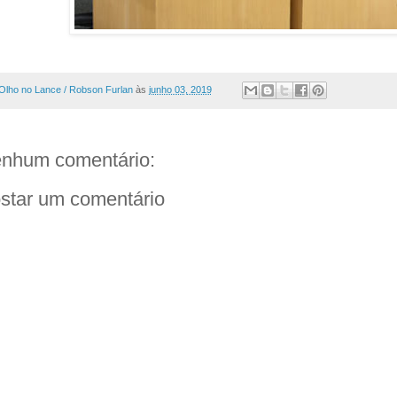
Olho no Lance / Robson Furlan
às
junho 03, 2019
nhum comentário:
star um comentário