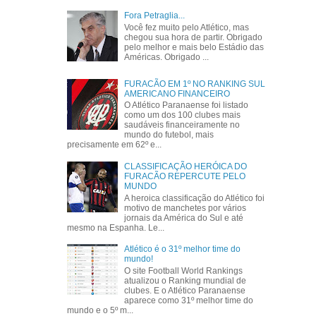
Fora Petraglia...
Você fez muito pelo Atlético, mas
chegou sua hora de partir. Obrigado
pelo melhor e mais belo Estádio das
Américas. Obrigado ...
FURACÃO EM 1º NO RANKING SUL
AMERICANO FINANCEIRO
O Atlético Paranaense foi listado
como um dos 100 clubes mais
saudáveis financeiramente no
mundo do futebol, mais
precisamente em 62º e...
CLASSIFICAÇÃO HERÓICA DO
FURACÃO REPERCUTE PELO
MUNDO
A heroica classificação do Atlético foi
motivo de manchetes por vários
jornais da América do Sul e até
mesmo na Espanha. Le...
Atlético é o 31º melhor time do
mundo!
O site Football World Rankings
atualizou o Ranking mundial de
clubes. E o Atlético Paranaense
aparece como 31º melhor time do
mundo e o 5º m...