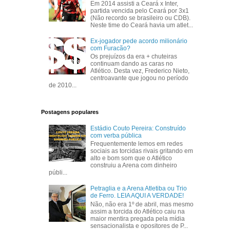
Em 2014 assisti a Ceará x Inter,
partida vencida pelo Ceará por 3x1
(Não recordo se brasileiro ou CDB).
Neste time do Ceará havia um atlet...
Ex-jogador pede acordo milionário
com Furacão?
Os prejuízos da era + chuteiras
continuam dando as caras no
Atlético. Desta vez, Frederico Nieto,
centroavante que jogou no período
de 2010...
Postagens populares
Estádio Couto Pereira: Construído
com verba pública
Frequentemente lemos em redes
sociais as torcidas rivais gritando em
alto e bom som que o Atlético
construiu a Arena com dinheiro
públi...
Petraglia e a Arena Atletiba ou Trio
de Ferro. LEIA AQUI A VERDADE!
Não, não era 1º de abril, mas mesmo
assim a torcida do Atlético caiu na
maior mentira pregada pela mídia
sensacionalista e opositores de P...