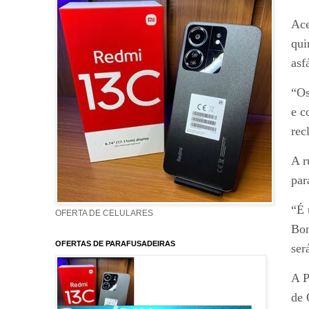
Ace
qui
asf
“Os
e c
rec
A r
par
“É 
OFERTA DE CELULARES
Bon
OFERTAS DE PARAFUSADEIRAS
ser
A P
de 