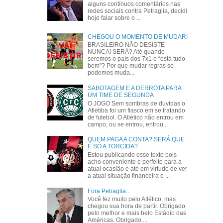
alguns contínuos comentários nas
redes sociais contra Petraglia, decidi
hoje falar sobre o ...
CHEGOU O MOMENTO DE MUDAR!
BRASILEIRO NÃO DESISTE
NUNCA! SERÁ? Até quando
seremos o país dos 7x1 e “está tudo
bem”? Por que mudar regras se
podemos muda...
SABOTAGEM E A DERROTA PARA
UM TIME DE SEGUNDA
O JOGO Sem sombras de duvidas o
Atletiba foi um fiasco em se tratando
de futebol. O Atlético não entrou em
campo, ou se entrou, entrou...
QUEM PAGA A CONTA? SERÁ QUE
É SÓ A TORCIDA?
Estou publicando esse texto pois
acho conveniente e perfeito para a
atual ocasião e até em virtude de ver
a atual situação financeira e ...
Fora Petraglia...
Você fez muito pelo Atlético, mas
chegou sua hora de partir. Obrigado
pelo melhor e mais belo Estádio das
Américas. Obrigado ...