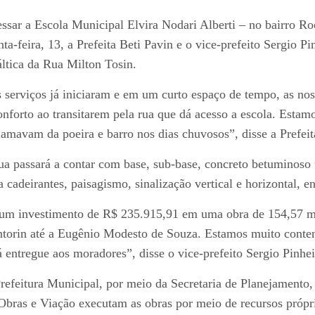
ssar a Escola Municipal Elvira Nodari Alberti – no bairro Roç
nta-feira, 13, a Prefeita Beti Pavin e o vice-prefeito Sergio 
áltica da Rua Milton Tosin.
 serviços já iniciaram e em um curto espaço de tempo, as noss
onforto ao transitarem pela rua que dá acesso a escola. Esta
lamavam da poeira e barro nos dias chuvosos”, disse a Prefeit
ua passará a contar com base, sub-base, concreto betuminoso
a cadeirantes, paisagismo, sinalização vertical e horizontal, 
um investimento de R$ 235.915,91 em uma obra de 154,57 met
torin até a Eugênio Modesto de Souza. Estamos muito content
á entregue aos moradores”, disse o vice-prefeito Sergio Pinhei
refeitura Municipal, por meio da Secretaria de Planejamento
Obras e Viação executam as obras por meio de recursos próp