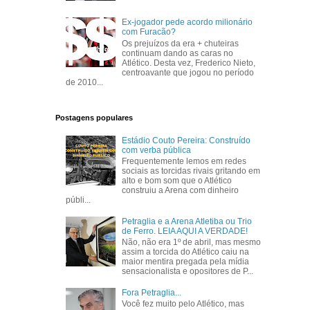
Ex-jogador pede acordo milionário
com Furacão?
Os prejuízos da era + chuteiras
continuam dando as caras no
Atlético. Desta vez, Frederico Nieto,
centroavante que jogou no período
de 2010...
Postagens populares
Estádio Couto Pereira: Construído
com verba pública
Frequentemente lemos em redes
sociais as torcidas rivais gritando em
alto e bom som que o Atlético
construiu a Arena com dinheiro
públi...
Petraglia e a Arena Atletiba ou Trio
de Ferro. LEIA AQUI A VERDADE!
Não, não era 1º de abril, mas mesmo
assim a torcida do Atlético caiu na
maior mentira pregada pela mídia
sensacionalista e opositores de P...
Fora Petraglia...
Você fez muito pelo Atlético, mas