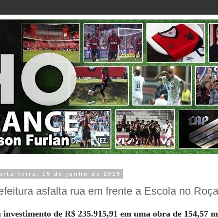
arta-feira, 19 de junho de 2019
efeitura asfalta rua em frente a Escola no Roç
investimento de R$ 235.915,91 em uma obra de 154,57 me