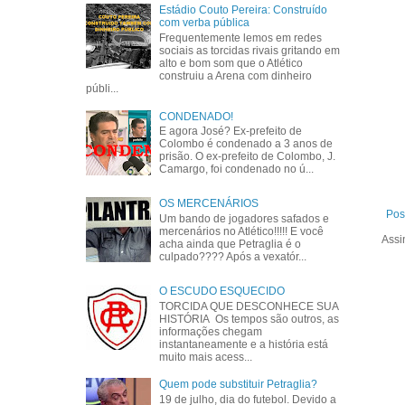
Estádio Couto Pereira: Construído
com verba pública
Frequentemente lemos em redes
sociais as torcidas rivais gritando em
alto e bom som que o Atlético
construiu a Arena com dinheiro
públi...
CONDENADO!
E agora José? Ex-prefeito de
Colombo é condenado a 3 anos de
prisão. O ex-prefeito de Colombo, J.
Camargo, foi condenado no ú...
OS MERCENÁRIOS
Pos
Um bando de jogadores safados e
mercenários no Atlético!!!!! E você
Assi
acha ainda que Petraglia é o
culpado???? Após a vexatór...
O ESCUDO ESQUECIDO
TORCIDA QUE DESCONHECE SUA
HISTÓRIA Os tempos são outros, as
informações chegam
instantaneamente e a história está
muito mais acess...
Quem pode substituir Petraglia?
19 de julho, dia do futebol. Devido a