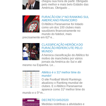
chegou sua hora de partir. Obrigado
pelo melhor e mais belo Estádio das
Américas. Obrigado ...
FURACÃO EM 1º NO RANKING SUL
AMERICANO FINANCEIRO
O Atlético Paranaense foi listado
como um dos 100 clubes mais
saudáveis financeiramente no
mundo do futebol, mais
precisamente em 62º e...
CLASSIFICAÇÃO HERÓICA DO
FURACÃO REPERCUTE PELO
MUNDO
A heroica classificação do Atlético foi
motivo de manchetes por vários
jornais da América do Sul e até
mesmo na Espanha. Le...
Atlético é o 31º melhor time do
mundo!
O site Football World Rankings
atualizou o Ranking mundial de
clubes. E o Atlético Paranaense
aparece como 31º melhor time do
mundo e o 5º m...
DECRETO 045/2020
Medidas restritivas a atividades e