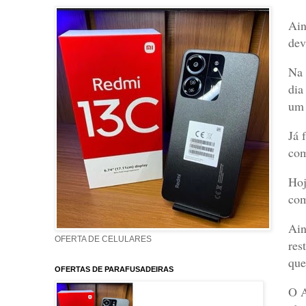
Ain
dev
Na 
dia
um 
Já 
com
Hoj
com
Ain
OFERTA DE CELULARES
res
que
OFERTAS DE PARAFUSADEIRAS
O A