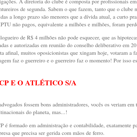
igações. A diretoria do clube é composta por profissionais e
ntureiros de segunda. Sabem o que fazem, tanto que o clube n
idas a longo prazo são menores que a dívida atual, a curto pra
IPTU não pagos, equivalente a milhões e milhões, foram perd
logueiro de R$ 4 milhões não pode esquecer, que as hipotecas
adas e autorizadas em reunião do conselho deliberativo em 
ta afinal, muitos oposicionistas que xingam hoje, votaram a fa
agem faz o guerreiro e o guerreiro faz o momento! Por isso es
CP E O ATLÉTICO S/A
advogados fossem bons administradores, vocês os veriam em t
tinacionais do planeta, mas...!
 é formado em administração e contabilidade, exatamente pa
resa que precisa ser gerida com mãos de ferro.