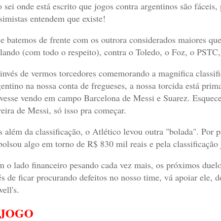
 sei onde está escrito que jogos contra argentinos são fáceis, 
simistas entendem que existe!
e batemos de frente com os outrora considerados maiores que
lando (com todo o respeito), contra o Toledo, o Foz, o PSTC
invés de vermos torcedores comemorando a magnifica classif
entino na nossa conta de fregueses, a nossa torcida está pri
ivesse vendo em campo Barcelona de Messi e Suarez. Esquece
reira de Messi, só isso pra começar.
 além da classificação, o Atlético levou outra "bolada". Por p
olsou algo em torno de R$ 830 mil reais e pela classificação
 o lado financeiro pesando cada vez mais, os próximos duelos
és de ficar procurando defeitos no nosso time, vá apoiar ele, 
ell's.
 JOGO