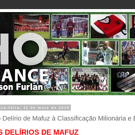
xta-feira, 11 de maio de 2018
 Delírio de Mafuz à Classificação Milionária 
S DELÍRIOS DE MAFUZ