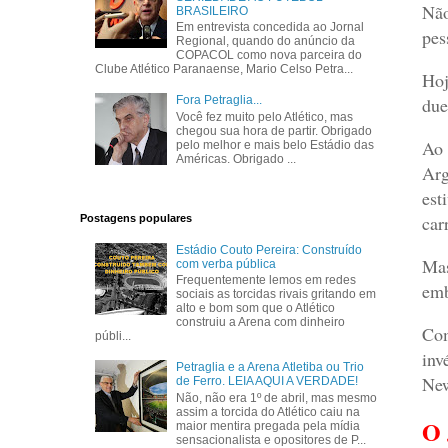
Não
BRASILEIRO
Em entrevista concedida ao Jornal
pes
Regional, quando do anúncio da
COPACOL como nova parceira do
Clube Atlético Paranaense, Mario Celso Petra...
Hoj
due
Fora Petraglia...
Você fez muito pelo Atlético, mas
chegou sua hora de partir. Obrigado
Ao 
pelo melhor e mais belo Estádio das
Américas. Obrigado ...
Arg
est
car
Postagens populares
Estádio Couto Pereira: Construído
Mas
com verba pública
Frequentemente lemos em redes
emb
sociais as torcidas rivais gritando em
alto e bom som que o Atlético
construiu a Arena com dinheiro
Com
públi...
inv
Petraglia e a Arena Atletiba ou Trio
New
de Ferro. LEIA AQUI A VERDADE!
Não, não era 1º de abril, mas mesmo
assim a torcida do Atlético caiu na
O
maior mentira pregada pela mídia
sensacionalista e opositores de P...