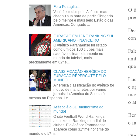
Fora Petraglia...
O t
Você fez muito pelo Atlético, mas
pre
chegou sua hora de partir. Obrigado
pelo melhor e mais belo Estádio das
Américas. Obrigado ...
Des
con
FURACÃO EM 1º NO RANKING SUL
AMERICANO FINANCEIRO
O Atlético Paranaense foi listado
Fal
como um dos 100 clubes mais
saudáveis financeiramente no
amb
mundo do futebol, mais
precisamente em 62º e...
que
CLASSIFICAÇÃO HERÓICA DO
FURACÃO REPERCUTE PELO
Luc
MUNDO
e a
A heroica classificação do Atlético foi
motivo de manchetes por vários
mas
jornais da América do Sul e até
mesmo na Espanha. Le...
o a
Atlético é o 31º melhor time do
mundo!
Ber
O site Football World Rankings
e f
atualizou o Ranking mundial de
clubes. E o Atlético Paranaense
aparece como 31º melhor time do
mundo e o 5º m...
Din