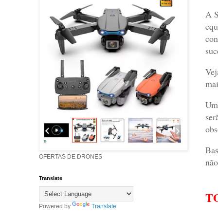
A S
equ
con
suc
Vej
mai
Uma
ser
obs
Bas
OFERTAS DE DRONES
não
Translate
T
Powered by
Translate