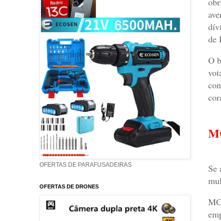
obr
ave
dív
de 
O b
vot
con
cor
M
OFERTAS DE PARAFUSADEIRAS
Se 
mul
OFERTAS DE DRONES
MCP
emp