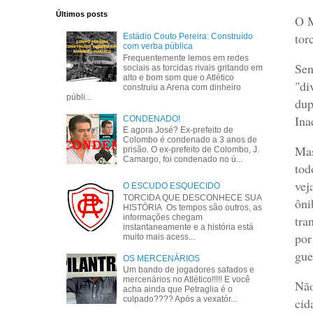
Últimos posts
O M
tor
Estádio Couto Pereira: Construído
com verba pública
Frequentemente lemos em redes
Sen
sociais as torcidas rivais gritando em
alto e bom som que o Atlético
"di
construiu a Arena com dinheiro
públi...
dup
Ina
CONDENADO!
E agora José? Ex-prefeito de
Colombo é condenado a 3 anos de
Mas
prisão. O ex-prefeito de Colombo, J.
Camargo, foi condenado no ú...
tod
vej
O ESCUDO ESQUECIDO
TORCIDA QUE DESCONHECE SUA
ôni
HISTÓRIA Os tempos são outros, as
tra
informações chegam
instantaneamente e a história está
por
muito mais acess...
gue
OS MERCENÁRIOS
Um bando de jogadores safados e
mercenários no Atlético!!!!! E você
Não
acha ainda que Petraglia é o
culpado???? Após a vexatór...
cid