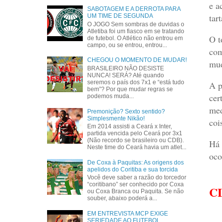
e a
SABOTAGEM E A DERROTA PARA
tar
UM TIME DE SEGUNDA
O JOGO Sem sombras de duvidas o
Atletiba foi um fiasco em se tratando
O t
de futebol. O Atlético não entrou em
campo, ou se entrou, entrou...
com
CHEGOU O MOMENTO DE MUDAR!
mud
BRASILEIRO NÃO DESISTE
NUNCA! SERÁ? Até quando
seremos o país dos 7x1 e “está tudo
A p
bem”? Por que mudar regras se
cer
podemos muda...
med
Premonição? Sexto sentido?
Simplesmente Nikão!
coi
Em 2014 assisti a Ceará x Inter,
partida vencida pelo Ceará por 3x1
(Não recordo se brasileiro ou CDB).
Há 
Neste time do Ceará havia um atlet...
oco
De Coxa à Paquitas: As origens dos
apelidos do Coritiba e sua torcida
Você deve saber a razão do torcedor
“coritibano” ser conhecido por Coxa
C
ou Coxa Branca ou Paquita. Se não
souber, abaixo poderá a...
EM ENTREVISTA MCP EXIGE
SERIEDADE AO FUTEBOL