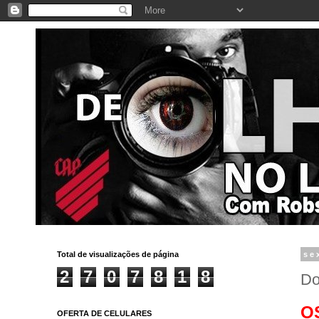
Total de visualizações de página
se
2
7
0
7
8
1
8
Do
O
OFERTA DE CELULARES