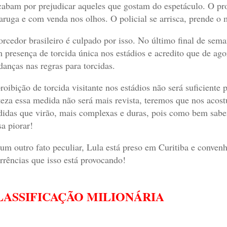
cabam por prejudicar aqueles que gostam do espetáculo. O pro
taruga e com venda nos olhos. O policial se arrisca, prende o m
orcedor brasileiro é culpado por isso. No último final de se
 presença de torcida única nos estádios e acredito que de ag
anças nas regras para torcidas.
roibição de torcida visitante nos estádios não será suficiente
teza essa medida não será mais revista, teremos que nos acos
idas que virão, mais complexas e duras, pois como bem sab
sa piorar!
um outro fato peculiar, Lula está preso em Curitiba e convenha
rrências que isso está provocando!
LASSIFICAÇÃO MILIONÁRIA