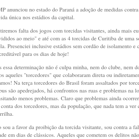
P anunciou no estado do Paraná a adoção de medidas contra a 
cida única nos estádios da capital.
tiremos falta dos jogos com torcidas visitantes, ainda mais eu
vididos ao meio" e até com as 4 torcidas de Curitiba de uma 
la. Presenciei inclusive estádios sem cordão de isolamento e 
creditável para os dias de hoje!
 essa determinação não é culpa minha, nem do clube, nem d
os aqueles "torcedores" que colaboraram direta ou indiretame
amos! Na terça torcedores do Brasil foram assaltados por torc
bus são apedrejados, há confrontos nas ruas e problemas na l
nsitando menos problemas. Claro que problemas ainda ocorrer
 conta dos torcedores, mas da população,
que nada tem a ver 
rrilha.
 sou a favor da proibição da torcida visitante, sou contra a fa
ade em dias de clássicos. Aqueles que cometem os delitos nã