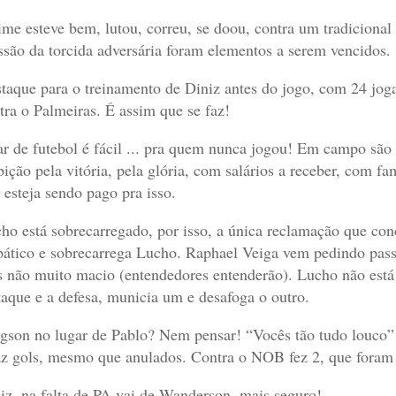
ime esteve bem, lutou, correu, se doou, contra um tradicional
ssão da torcida adversária foram elementos a serem vencidos.
taque para o treinamento de Diniz antes do jogo, com 24 jo
tra o Palmeiras. É assim que se faz!
ar de futebol é fácil ... pra quem nunca jogou! Em campo são
ição pela vitória, pela glória, com salários a receber, com fam
 esteja sendo pago pra isso.
ho está sobrecarregado, por isso, a única reclamação que co
pático e sobrecarrega Lucho. Raphael Veiga vem pedindo p
 não muito macio (entendedores entenderão). Lucho não está a
taque e a defesa, municia um e desafoga o outro.
gson no lugar de Pablo? Nem pensar! “Vocês tão tudo louco”! 
az gols, mesmo que anulados. Contra o NOB fez 2, que foram
iz, na falta de PA vai de Wanderson, mais seguro!