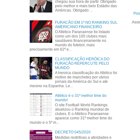
chegou sua hora de partir. Obrigado
pelo melhor e mais belo Estádio das
Américas. Obrigado ...
Pos
Assi
FURACÃO EM 1º NO RANKING SUL
AMERICANO FINANCEIRO
O Atlético Paranaense foi listado
como um dos 100 clubes mais
saudáveis financeiramente no
mundo do futebol, mais
precisamente em 62º e...
CLASSIFICAÇÃO HERÓICA DO
FURACÃO REPERCUTE PELO
MUNDO
A heroica classificação do Atlético foi
motivo de manchetes por vários
jornais da América do Sul e até
mesmo na Espanha. Le...
Atlético é o 31º melhor time do
mundo!
O site Football World Rankings
atualizou o Ranking mundial de
clubes. E o Atlético Paranaense
aparece como 31º melhor time do
mundo e o 5º m...
DECRETO 045/2020
Medidas restritivas a atividades e