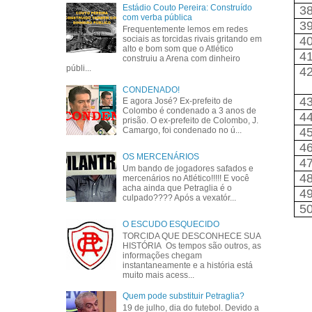
Estádio Couto Pereira: Construído
3
com verba pública
3
Frequentemente lemos em redes
4
sociais as torcidas rivais gritando em
alto e bom som que o Atlético
4
construiu a Arena com dinheiro
públi...
4
CONDENADO!
4
E agora José? Ex-prefeito de
Colombo é condenado a 3 anos de
4
prisão. O ex-prefeito de Colombo, J.
4
Camargo, foi condenado no ú...
4
OS MERCENÁRIOS
4
Um bando de jogadores safados e
4
mercenários no Atlético!!!!! E você
acha ainda que Petraglia é o
4
culpado???? Após a vexatór...
5
O ESCUDO ESQUECIDO
TORCIDA QUE DESCONHECE SUA
HISTÓRIA Os tempos são outros, as
informações chegam
instantaneamente e a história está
muito mais acess...
Quem pode substituir Petraglia?
19 de julho, dia do futebol. Devido a