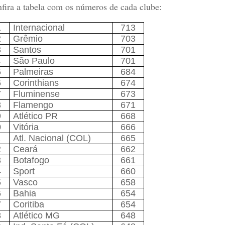
fira a tabela com os números de cada clube:
1
Internacional
713
2
Grêmio
703
3
Santos
701
4
São Paulo
701
5
Palmeiras
684
6
Corinthians
674
7
Fluminense
673
8
Flamengo
671
9
Atlético PR
668
0
Vitória
666
1
Atl. Nacional (COL)
665
2
Ceará
662
3
Botafogo
661
4
Sport
660
5
Vasco
658
6
Bahia
654
7
Coritiba
654
8
Atlético MG
648