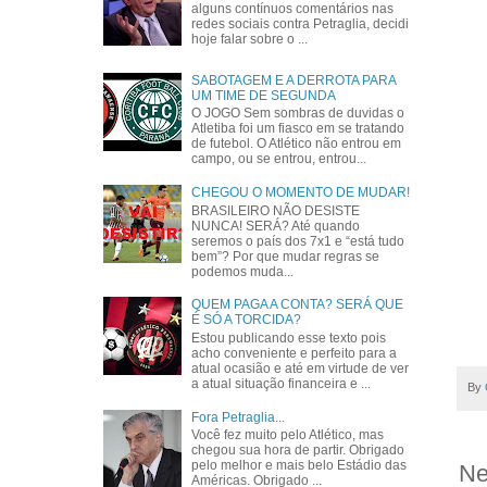
alguns contínuos comentários nas
redes sociais contra Petraglia, decidi
hoje falar sobre o ...
SABOTAGEM E A DERROTA PARA
UM TIME DE SEGUNDA
O JOGO Sem sombras de duvidas o
Atletiba foi um fiasco em se tratando
de futebol. O Atlético não entrou em
campo, ou se entrou, entrou...
CHEGOU O MOMENTO DE MUDAR!
BRASILEIRO NÃO DESISTE
NUNCA! SERÁ? Até quando
seremos o país dos 7x1 e “está tudo
bem”? Por que mudar regras se
podemos muda...
QUEM PAGA A CONTA? SERÁ QUE
É SÓ A TORCIDA?
Estou publicando esse texto pois
acho conveniente e perfeito para a
atual ocasião e até em virtude de ver
a atual situação financeira e ...
By
Fora Petraglia...
Você fez muito pelo Atlético, mas
chegou sua hora de partir. Obrigado
pelo melhor e mais belo Estádio das
Ne
Américas. Obrigado ...