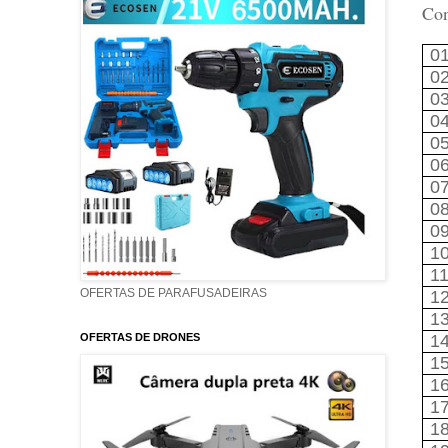
Con
0
0
0
0
0
0
0
0
0
1
1
OFERTAS DE PARAFUSADEIRAS
1
1
1
OFERTAS DE DRONES
1
1
1
1