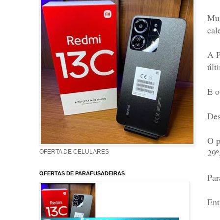
Mui
cal
A P
últ
E o
Des
O p
29º
OFERTA DE CELULARES
OFERTAS DE PARAFUSADEIRAS
Par
Ent