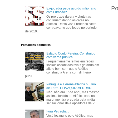
Po
Ex-jogador pede acordo milionário
com Furacão?
Os prejuízos da era + chuteiras
continuam dando as caras no
Atlético. Desta vez, Frederico Nieto,
centroavante que jogou no período
de 2010...
Postagens populares
Estádio Couto Pereira: Construído
com verba pública
Frequentemente lemos em redes
sociais as torcidas rivais gritando em
alto e bom som que o Atlético
construiu a Arena com dinheiro
públi...
Petraglia e a Arena Atletiba ou Trio
de Ferro. LEIA AQUI A VERDADE!
Não, não era 1º de abril, mas mesmo
assim a torcida do Atlético caiu na
maior mentira pregada pela mídia
sensacionalista e opositores de P...
Fora Petraglia...
Você fez muito pelo Atlético, mas