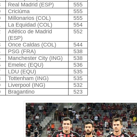
8
Real Madrid (ESP)
555
9
Criciúma
555
0
Millonarios (COL)
555
1
La Equidad (COL)
554
2
Atlético de Madrid
552
(ESP)
3
Once Caldas (COL)
544
4
PSG (FRA)
538
5
Manchester City (ING)
538
6
Emelec (EQU)
536
7
LDU (EQU)
535
8
Tottenham (ING)
535
9
Liverpool (ING)
532
0
Bragantino
523