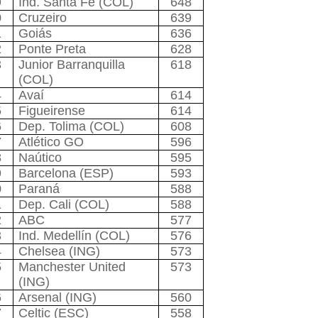
9
Ind. Santa Fé (COL)
648
0
Cruzeiro
639
1
Goiás
636
2
Ponte Preta
628
3
Junior Barranquilla
618
(COL)
4
Avaí
614
5
Figueirense
614
6
Dep. Tolima (COL)
608
7
Atlético GO
596
8
Naútico
595
9
Barcelona (ESP)
593
0
Paraná
588
1
Dep. Cali (COL)
588
2
ABC
577
3
Ind. Medellín (COL)
576
4
Chelsea (ING)
573
5
Manchester United
573
(ING)
6
Arsenal (ING)
560
7
Celtic (ESC)
558