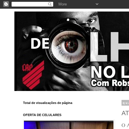
Total de visualizações de página
qu
AT
OFERTA DE CELULARES
O A