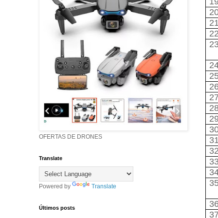
1
2
2
2
2
2
2
2
2
2
2
3
OFERTAS DE DRONES
3
3
Translate
3
3
3
Powered by
Translate
3
Últimos posts
3