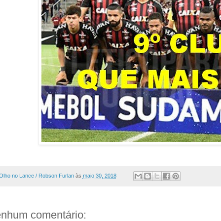
Olho no Lance / Robson Furlan
às
maio 30, 2018
nhum comentário: