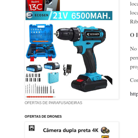
loc
loc
Rib
O 
No 
per
pro
Con
htt
OFERTAS DE PARAFUSADEIRAS
OFERTAS DE DRONES