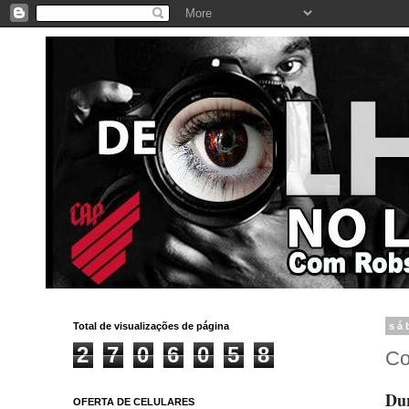
Total de visualizações de página
sá
2
7
0
6
0
5
8
Co
Dur
OFERTA DE CELULARES