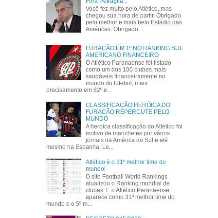
Fora Petraglia...
Você fez muito pelo Atlético, mas
chegou sua hora de partir. Obrigado
pelo melhor e mais belo Estádio das
Américas. Obrigado ...
FURACÃO EM 1º NO RANKING SUL
AMERICANO FINANCEIRO
O Atlético Paranaense foi listado
como um dos 100 clubes mais
saudáveis financeiramente no
mundo do futebol, mais
precisamente em 62º e...
CLASSIFICAÇÃO HERÓICA DO
FURACÃO REPERCUTE PELO
MUNDO
A heroica classificação do Atlético foi
motivo de manchetes por vários
jornais da América do Sul e até
mesmo na Espanha. Le...
Atlético é o 31º melhor time do
mundo!
O site Football World Rankings
atualizou o Ranking mundial de
clubes. E o Atlético Paranaense
aparece como 31º melhor time do
mundo e o 5º m...