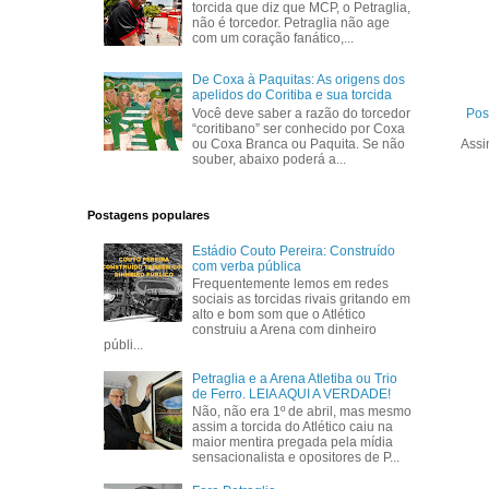
torcida que diz que MCP, o Petraglia,
não é torcedor. Petraglia não age
com um coração fanático,...
De Coxa à Paquitas: As origens dos
apelidos do Coritiba e sua torcida
Você deve saber a razão do torcedor
Pos
“coritibano” ser conhecido por Coxa
ou Coxa Branca ou Paquita. Se não
Assi
souber, abaixo poderá a...
Postagens populares
Estádio Couto Pereira: Construído
com verba pública
Frequentemente lemos em redes
sociais as torcidas rivais gritando em
alto e bom som que o Atlético
construiu a Arena com dinheiro
públi...
Petraglia e a Arena Atletiba ou Trio
de Ferro. LEIA AQUI A VERDADE!
Não, não era 1º de abril, mas mesmo
assim a torcida do Atlético caiu na
maior mentira pregada pela mídia
sensacionalista e opositores de P...