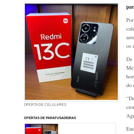
par
Por
cal
arr
os 
De 
Mei
hor
do 
“De
OFERTA DE CELULARES
cro
Agr
OFERTAS DE PARAFUSADEIRAS
Ent