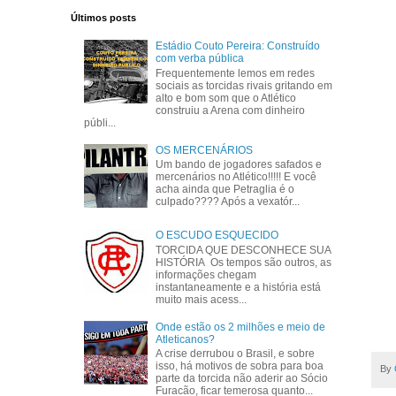
Últimos posts
Estádio Couto Pereira: Construído
com verba pública
Frequentemente lemos em redes
sociais as torcidas rivais gritando em
alto e bom som que o Atlético
construiu a Arena com dinheiro
públi...
OS MERCENÁRIOS
Um bando de jogadores safados e
mercenários no Atlético!!!!! E você
acha ainda que Petraglia é o
culpado???? Após a vexatór...
O ESCUDO ESQUECIDO
TORCIDA QUE DESCONHECE SUA
HISTÓRIA Os tempos são outros, as
informações chegam
instantaneamente e a história está
muito mais acess...
Onde estão os 2 milhões e meio de
Atleticanos?
A crise derrubou o Brasil, e sobre
isso, há motivos de sobra para boa
By
parte da torcida não aderir ao Sócio
Furacão, ficar temerosa quanto...