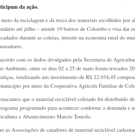
ticipam da ação.
 meio da reciclagem e da troca dos materiais recolhidos por 
endário até julho – atende 19 bairros de Colombo e visa dar um
ecadados durante as coletas, investir na economia rural do m
moradores.
acordo com os dados divulgados pela Secretaria de Agricultu
o Ambiente, entre os dias 02 a 25 de maio foram trocados 20.1
taliças, totalizando um investimento de R$ 22.034,45 comprad
município por meio da Cooperativa Agrícola Familiar de Col
stacamos que o material reciclável coletado foi distribuído de
nograma programado para acontecer conforme a demanda e nec
icultura e Abastecimento Marcio Toniolo.
re as Associações de catadores de material reciclável cadastr