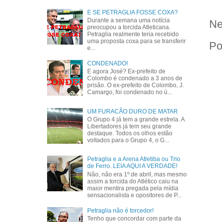
E SE PETRAGLIA FOSSE COXA?
Durante a semana uma notícia
Ne
preocupou a torcida Atleticana.
Petraglia realmente teria recebido
uma proposta coxa para se transferir
Po
e...
CONDENADO!
E agora José? Ex-prefeito de
Colombo é condenado a 3 anos de
prisão. O ex-prefeito de Colombo, J.
Camargo, foi condenado no ú...
UM FURACÃO DURO DE MATAR
O Grupo 4 já tem a grande estrela. A
Libertadores já tem seu grande
destaque. Todos os olhos estão
voltados para o Grupo 4, o G...
Petraglia e a Arena Atletiba ou Trio
de Ferro. LEIA AQUI A VERDADE!
Não, não era 1º de abril, mas mesmo
assim a torcida do Atlético caiu na
maior mentira pregada pela mídia
sensacionalista e opositores de P...
Petraglia não é torcedor!
Tenho que concordar com parte da