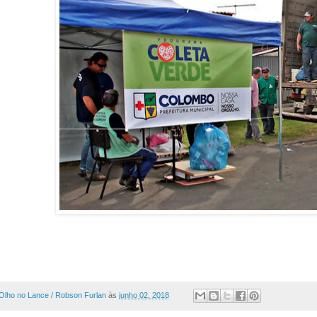
Olho no Lance / Robson Furlan
às
junho 02, 2018