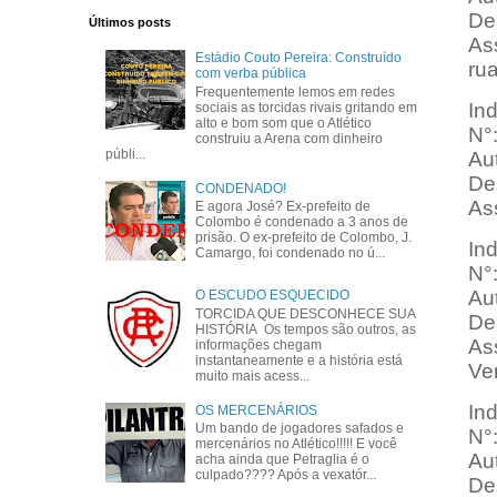
Des
Últimos posts
Ass
Estádio Couto Pereira: Construído
ru
com verba pública
Frequentemente lemos em redes
In
sociais as torcidas rivais gritando em
alto e bom som que o Atlético
N°
construiu a Arena com dinheiro
públi...
Au
Des
CONDENADO!
As
E agora José? Ex-prefeito de
Colombo é condenado a 3 anos de
prisão. O ex-prefeito de Colombo, J.
In
Camargo, foi condenado no ú...
N°
Au
O ESCUDO ESQUECIDO
TORCIDA QUE DESCONHECE SUA
Des
HISTÓRIA Os tempos são outros, as
Ass
informações chegam
instantaneamente e a história está
Ve
muito mais acess...
In
OS MERCENÁRIOS
Um bando de jogadores safados e
N°
mercenários no Atlético!!!!! E você
Au
acha ainda que Petraglia é o
culpado???? Após a vexatór...
Des