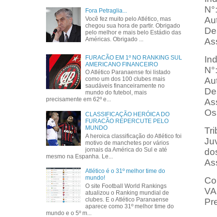
N°
Fora Petraglia...
Au
Você fez muito pelo Atlético, mas
chegou sua hora de partir. Obrigado
Des
pelo melhor e mais belo Estádio das
Américas. Obrigado ...
As
In
FURACÃO EM 1º NO RANKING SUL
AMERICANO FINANCEIRO
N°
O Atlético Paranaense foi listado
Au
como um dos 100 clubes mais
saudáveis financeiramente no
Des
mundo do futebol, mais
precisamente em 62º e...
As
Os
CLASSIFICAÇÃO HERÓICA DO
FURACÃO REPERCUTE PELO
MUNDO
Tri
A heroica classificação do Atlético foi
Ju
motivo de manchetes por vários
jornais da América do Sul e até
do
mesmo na Espanha. Le...
Ass
Atlético é o 31º melhor time do
mundo!
Co
O site Football World Rankings
VA
atualizou o Ranking mundial de
clubes. E o Atlético Paranaense
Pr
aparece como 31º melhor time do
mundo e o 5º m...