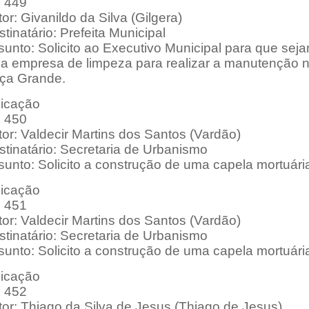
: 449
or: Givanildo da Silva (Gilgera)
tinatário: Prefeita Municipal
unto: Solicito ao Executivo Municipal para que sej
a empresa de limpeza para realizar a manutenção n
ça Grande.
dicação
: 450
or: Valdecir Martins dos Santos (Vardão)
stinatário: Secretaria de Urbanismo
sunto: Solicito a construção de uma capela mortuár
dicação
: 451
or: Valdecir Martins dos Santos (Vardão)
stinatário: Secretaria de Urbanismo
sunto: Solicito a construção de uma capela mortuár
dicação
: 452
tor: Thiago da Silva de Jesus (Thiago de Jesus)