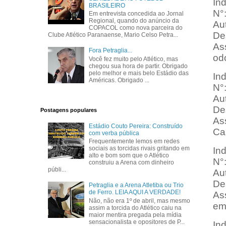
In
BRASILEIRO
N°
Em entrevista concedida ao Jornal
Regional, quando do anúncio da
Au
COPACOL como nova parceira do
Des
Clube Atlético Paranaense, Mario Celso Petra...
Ass
Fora Petraglia...
od
Você fez muito pelo Atlético, mas
chegou sua hora de partir. Obrigado
pelo melhor e mais belo Estádio das
In
Américas. Obrigado ...
N°
Au
Des
Postagens populares
Ass
Estádio Couto Pereira: Construído
Ca
com verba pública
Frequentemente lemos em redes
sociais as torcidas rivais gritando em
In
alto e bom som que o Atlético
N°
construiu a Arena com dinheiro
públi...
Au
Des
Petraglia e a Arena Atletiba ou Trio
de Ferro. LEIA AQUI A VERDADE!
As
Não, não era 1º de abril, mas mesmo
em
assim a torcida do Atlético caiu na
maior mentira pregada pela mídia
sensacionalista e opositores de P...
In