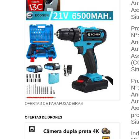
Au
Ass
Si
Pro
N°
An
Au
As
(C
Si
Pro
N°
An
Au
OFERTAS DE PARAFUSADEIRAS
As
pr
OFERTAS DE DRONES
Sit
In