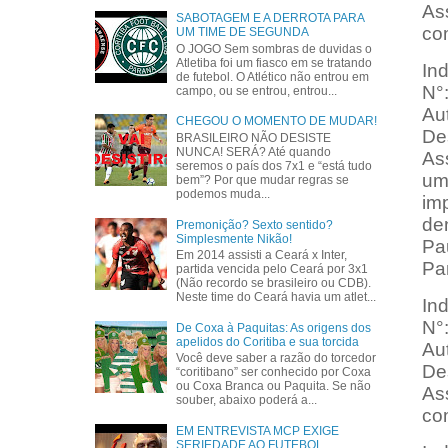
As
SABOTAGEM E A DERROTA PARA
co
UM TIME DE SEGUNDA
O JOGO Sem sombras de duvidas o
Atletiba foi um fiasco em se tratando
In
de futebol. O Atlético não entrou em
N°
campo, ou se entrou, entrou...
Au
CHEGOU O MOMENTO DE MUDAR!
Des
BRASILEIRO NÃO DESISTE
NUNCA! SERÁ? Até quando
Ass
seremos o país dos 7x1 e “está tudo
um
bem”? Por que mudar regras se
podemos muda...
imp
de
Premonição? Sexto sentido?
Simplesmente Nikão!
Pau
Em 2014 assisti a Ceará x Inter,
Pa
partida vencida pelo Ceará por 3x1
(Não recordo se brasileiro ou CDB).
Neste time do Ceará havia um atlet...
In
N°
De Coxa à Paquitas: As origens dos
apelidos do Coritiba e sua torcida
Au
Você deve saber a razão do torcedor
Des
“coritibano” ser conhecido por Coxa
ou Coxa Branca ou Paquita. Se não
Ass
souber, abaixo poderá a...
com
EM ENTREVISTA MCP EXIGE
SERIEDADE AO FUTEBOL