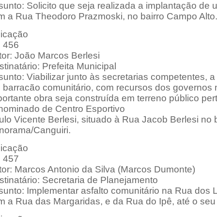
sunto: Solicito que seja realizada a implantação de
m a Rua Theodoro Prazmoski, no bairro Campo Alto
dicação
: 456
tor: João Marcos Berlesi
tinatário: Prefeita Municipal
unto: Viabilizar junto às secretarias competentes, a
 barracão comunitário, com recursos dos governos m
ortante obra seja construída em terreno público per
nominado de Centro Esportivo
lo Vicente Berlesi, situado à Rua Jacob Berlesi no b
norama/Canguiri.
dicação
: 457
tor: Marcos Antonio da Silva (Marcos Dumonte)
tinatário: Secretaria de Planejamento
unto: Implementar asfalto comunitário na Rua dos Lír
 a Rua das Margaridas, e da Rua do Ipê, até o seu f