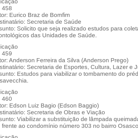
dicação
: 458
tor: Eurico Braz de Bomfim
tinatário: Secretaria de Saúde
unto: Solicito que seja realizado estudos para cole
ontológicos das Unidades de Saúde.
dicação
: 459
tor: Anderson Ferreira da Silva (Anderson Prego)
tinatário: Secretaria de Esportes, Cultura, Lazer e
unto: Estudos para viabilizar o tombamento do préd
savecchia.
dicação
: 460
tor: Edson Luiz Bagio (Edson Baggio)
tinatário: Secretaria de Obras e Viação
sunto: Viabilizar a substituição de lâmpada queim
 frente ao condomínio número 303 no bairro Osasco
dicação