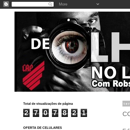
Total de visualizações de página
te
2
7
0
7
8
2
1
C
OFERTA DE CELULARES