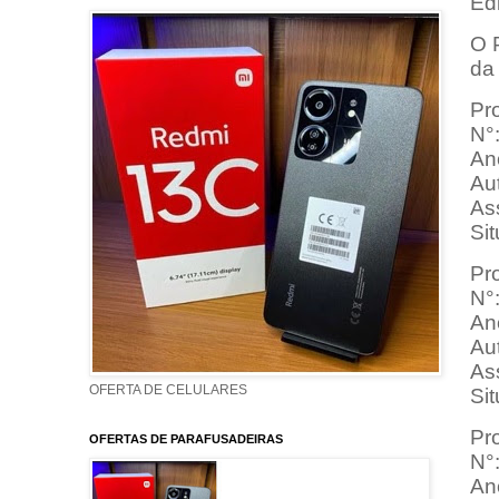
Ed
O 
da 
Pr
N°
An
Au
As
Si
Pro
N°
An
Au
As
OFERTA DE CELULARES
Si
Pro
OFERTAS DE PARAFUSADEIRAS
N°
An