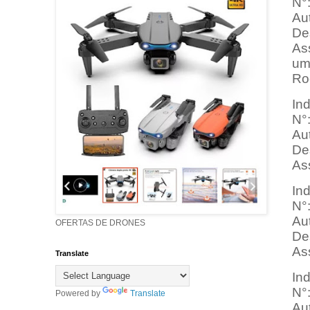
N°
Aut
Des
Ass
um
Ro
In
N°
Aut
De
As
In
N°
Aut
OFERTAS DE DRONES
De
As
Translate
In
N°
Powered by
Translate
Au