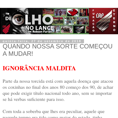
quinta-feira, 27 de setembro de 2018
QUANDO NOSSA SORTE COMEÇOU
A MUDAR!
IGNORÂNCIA MALDITA
Parte da nossa torcida está com aquela doença que atacou
os coxinhas no final dos anos 80 começo dos 90, de achar
que pode exigir título nacional todo ano, sem se importar
se há verbas suficiente para isso.
Com toda a soberba que lhes era peculiar, aquele que
naquele tempo era tido como maior do estado, tinha