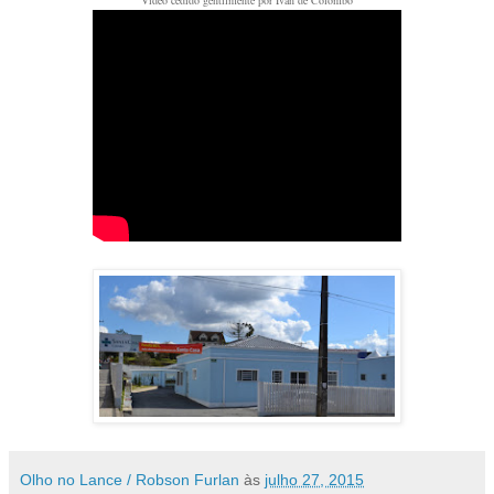
Vídeo cedido gentilmente por Ivan de Colombo
Olho no Lance / Robson Furlan
às
julho 27, 2015