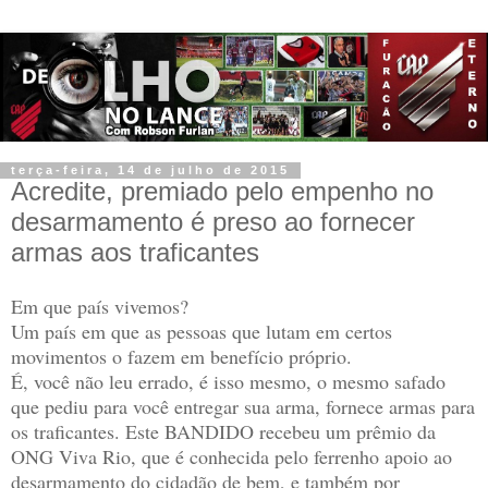
terça-feira, 14 de julho de 2015
Acredite, premiado pelo empenho no
desarmamento é preso ao fornecer
armas aos traficantes
Em que país vivemos?
Um país em que as pessoas que lutam em certos
movimentos o fazem em benefício próprio.
É, você não leu errado, é isso mesmo, o mesmo safado
que pediu para você entregar sua arma, fornece armas para
os traficantes. Este BANDIDO recebeu um prêmio da
ONG Viva Rio, que é conhecida pelo ferrenho apoio ao
desarmamento do cidadão de bem, e também por