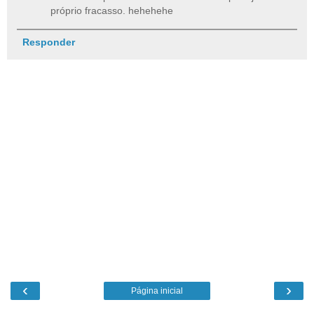
próprio fracasso. hehehehe
Responder
‹
›
Página inicial