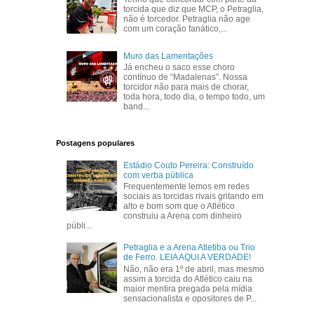
torcida que diz que MCP, o Petraglia,
não é torcedor. Petraglia não age
com um coração fanático,...
Muro das Lamentações
Já encheu o saco esse choro
contínuo de “Madalenas”. Nossa
torcidor não para mais de chorar,
toda hora, todo dia, o tempo todo, um
band...
Postagens populares
Estádio Couto Pereira: Construído
com verba pública
Frequentemente lemos em redes
sociais as torcidas rivais gritando em
alto e bom som que o Atlético
construiu a Arena com dinheiro
públi...
Petraglia e a Arena Atletiba ou Trio
de Ferro. LEIA AQUI A VERDADE!
Não, não era 1º de abril, mas mesmo
assim a torcida do Atlético caiu na
maior mentira pregada pela mídia
sensacionalista e opositores de P...