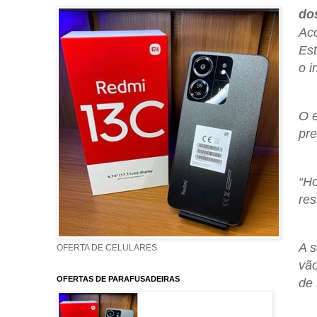
dos
Aco
Est
o i
O e
pre
“Ho
res
A s
OFERTA DE CELULARES
vão
OFERTAS DE PARAFUSADEIRAS
de 