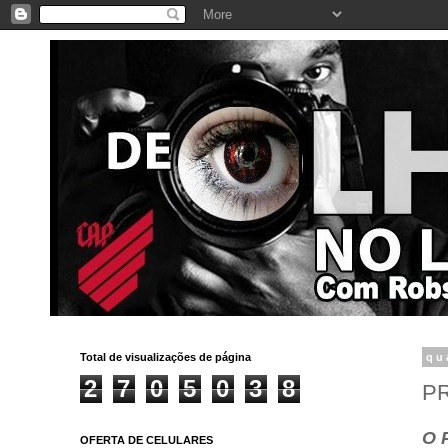
Total de visualizações de página
qu
2
7
0
5
0
3
8
P
O 
OFERTA DE CELULARES