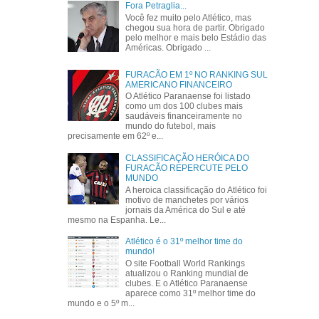
Fora Petraglia...
Você fez muito pelo Atlético, mas
chegou sua hora de partir. Obrigado
pelo melhor e mais belo Estádio das
Américas. Obrigado ...
FURACÃO EM 1º NO RANKING SUL
AMERICANO FINANCEIRO
O Atlético Paranaense foi listado
como um dos 100 clubes mais
saudáveis financeiramente no
mundo do futebol, mais
precisamente em 62º e...
CLASSIFICAÇÃO HERÓICA DO
FURACÃO REPERCUTE PELO
MUNDO
A heroica classificação do Atlético foi
motivo de manchetes por vários
jornais da América do Sul e até
mesmo na Espanha. Le...
Atlético é o 31º melhor time do
mundo!
O site Football World Rankings
atualizou o Ranking mundial de
clubes. E o Atlético Paranaense
aparece como 31º melhor time do
mundo e o 5º m...