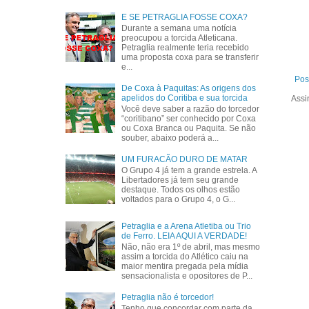
E SE PETRAGLIA FOSSE COXA?
Durante a semana uma notícia
preocupou a torcida Atleticana.
Petraglia realmente teria recebido
uma proposta coxa para se transferir
e...
Pos
De Coxa à Paquitas: As origens dos
apelidos do Coritiba e sua torcida
Assi
Você deve saber a razão do torcedor
“coritibano” ser conhecido por Coxa
ou Coxa Branca ou Paquita. Se não
souber, abaixo poderá a...
UM FURACÃO DURO DE MATAR
O Grupo 4 já tem a grande estrela. A
Libertadores já tem seu grande
destaque. Todos os olhos estão
voltados para o Grupo 4, o G...
Petraglia e a Arena Atletiba ou Trio
de Ferro. LEIA AQUI A VERDADE!
Não, não era 1º de abril, mas mesmo
assim a torcida do Atlético caiu na
maior mentira pregada pela mídia
sensacionalista e opositores de P...
Petraglia não é torcedor!
Tenho que concordar com parte da