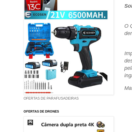
So
O Q
dem
Imp
des
pel
ing
Mai
OFERTAS DE PARAFUSADEIRAS
OFERTAS DE DRONES