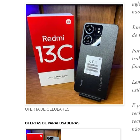
agl
não
Jan
de 
Por
tra
fin
Lem
est
E p
OFERTA DE CELULARES
rec
rec
OFERTAS DE PARAFUSADEIRAS
não