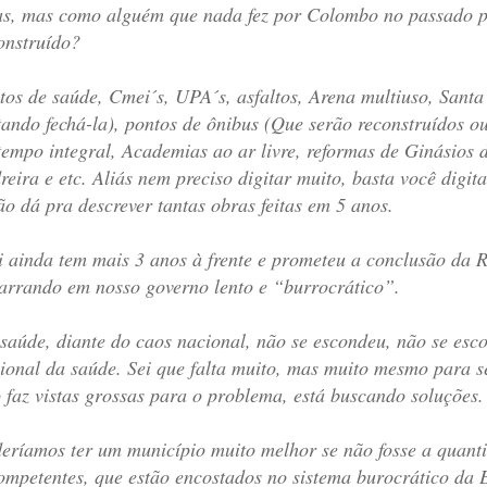
s, mas como alguém que nada fez por Colombo no passado po
onstruído?
tos de saúde, Cmei´s, UPA´s, asfaltos, Arena multiuso, Sant
tando fechá-la), pontos de ônibus (Que serão reconstruídos o
tempo integral, Academias ao ar livre, reformas de Ginásios
reira e etc. Aliás nem preciso digitar muito, basta você digi
ão dá pra descrever tantas obras feitas em 5 anos.
i ainda tem mais 3 anos à frente e prometeu a conclusão da 
arrando em nosso governo lento e “burrocrático”.
saúde, diante do caos nacional, não se escondeu, não se esco
ional da saúde. Sei que falta muito, mas muito mesmo para
 faz vistas grossas para o problema, está buscando soluções.
eríamos ter um município muito melhor se não fosse a quantid
ompetentes, que estão encostados no sistema burocrático da E