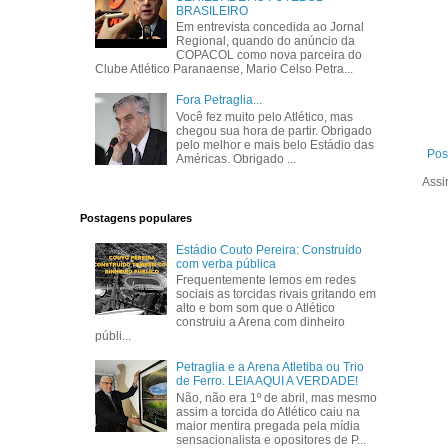
BRASILEIRO
Em entrevista concedida ao Jornal
Regional, quando do anúncio da
COPACOL como nova parceira do
Clube Atlético Paranaense, Mario Celso Petra...
Fora Petraglia...
Você fez muito pelo Atlético, mas
chegou sua hora de partir. Obrigado
pelo melhor e mais belo Estádio das
Pos
Américas. Obrigado ...
Assi
Postagens populares
Estádio Couto Pereira: Construído
com verba pública
Frequentemente lemos em redes
sociais as torcidas rivais gritando em
alto e bom som que o Atlético
construiu a Arena com dinheiro
públi...
Petraglia e a Arena Atletiba ou Trio
de Ferro. LEIA AQUI A VERDADE!
Não, não era 1º de abril, mas mesmo
assim a torcida do Atlético caiu na
maior mentira pregada pela mídia
sensacionalista e opositores de P...