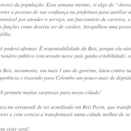
eresses da população. Essa semana mesmo, vi algo de “chora
orrer a pessoas de sua confiança na prefeitura para auxiliar 
ponsável por atender o serviço, um funcionário de carreira, 
s funções como deveria ser de caráter. Atrapalhou uma pess
gédia.
ê poderá afirmar: É responsabilidade da Beti, porque ela nã
cionário público concursado nesse país ganha estabilidade, ou 
 Beti, novamente, em mais 1 ano de governo, lutou contra tu
petência e trazendo para Colombo um pouco mais de dignid
8 promete muitas surpresas para nossa cidade!
ca me arrependi de ter acreditado em Beti Pavin, que tran
viver e com certeza a transformará numa cidade melhor de se 
m viver verá!