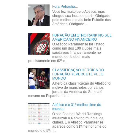
Fora Petraglia...
Você fez muito pelo Atlético, mas
chegou sua hora de partir. Obrigado
pelo melhor e mais belo Estádio das
Américas. Obrigado ...
FURACÃO EM 1º NO RANKING SUL
AMERICANO FINANCEIRO
O Atlético Paranaense foi listado
como um dos 100 clubes mais
saudáveis financeiramente no
mundo do futebol, mais
precisamente em 62º e...
CLASSIFICAÇÃO HERÓICA DO
FURACÃO REPERCUTE PELO
MUNDO
A heroica classificação do Atlético foi
motivo de manchetes por vários
jornais da América do Sul e até
mesmo na Espanha. Le...
Atlético é o 31º melhor time do
mundo!
O site Football World Rankings
atualizou o Ranking mundial de
clubes. E o Atlético Paranaense
aparece como 31º melhor time do
mundo e o 5º m...