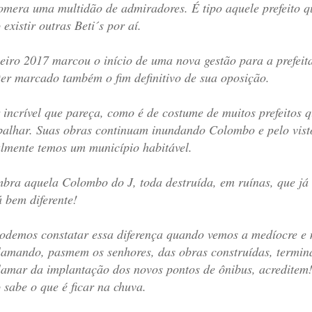
omera uma multidão de admiradores. É tipo aquele prefeito 
 existir outras Beti´s por aí.
eiro 2017 marcou o início de uma nova gestão para a prefeita
ter marcado também o fim definitivo de sua oposição.
 incrível que pareça, como é de costume de muitos prefeitos q
balhar. Suas obras continuam inundando Colombo e pelo vist
almente temos um município habitável.
bra aquela Colombo do J, toda destruída, em ruínas, que já
á bem diferente!
odemos constatar essa diferença quando vemos a medíocre e m
lamando, pasmem os senhores, das obras construídas, termina
lamar da implantação dos novos pontos de ônibus, acreditem! 
 sabe o que é ficar na chuva.