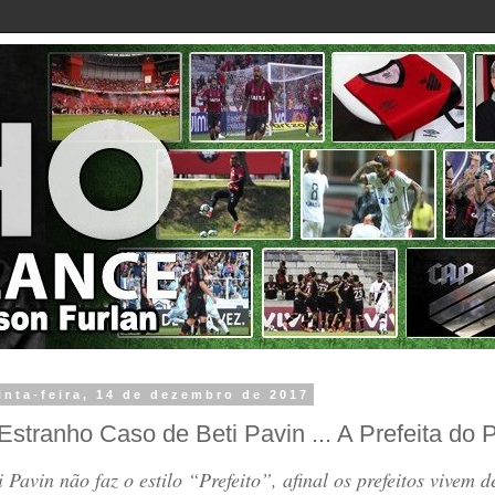
inta-feira, 14 de dezembro de 2017
Estranho Caso de Beti Pavin ... A Prefeita do 
i Pavin não faz o estilo “Prefeito”, afinal os prefeitos vivem 