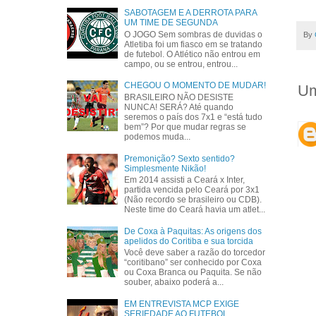
SABOTAGEM E A DERROTA PARA
UM TIME DE SEGUNDA
O JOGO Sem sombras de duvidas o
By
Atletiba foi um fiasco em se tratando
de futebol. O Atlético não entrou em
campo, ou se entrou, entrou...
CHEGOU O MOMENTO DE MUDAR!
Um
BRASILEIRO NÃO DESISTE
NUNCA! SERÁ? Até quando
seremos o país dos 7x1 e “está tudo
bem”? Por que mudar regras se
podemos muda...
Premonição? Sexto sentido?
Simplesmente Nikão!
Em 2014 assisti a Ceará x Inter,
partida vencida pelo Ceará por 3x1
(Não recordo se brasileiro ou CDB).
Neste time do Ceará havia um atlet...
De Coxa à Paquitas: As origens dos
apelidos do Coritiba e sua torcida
Você deve saber a razão do torcedor
“coritibano” ser conhecido por Coxa
ou Coxa Branca ou Paquita. Se não
souber, abaixo poderá a...
EM ENTREVISTA MCP EXIGE
SERIEDADE AO FUTEBOL