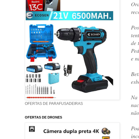
Ora
rec
Pos
ten
de 
Ped
e n
Bet
esb
Na 
nac
OFERTAS DE PARAFUSADEIRAS
não
OFERTAS DE DRONES
Pod
inc