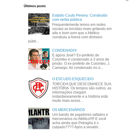
Últimos posts
Estádio Couto Pereira: Construído
com verba pública
Frequentemente lemos em redes
sociais as torcidas rivais gritando em
alto e bom som que o Atlético
construiu a Arena com dinheiro
públi...
CONDENADO!
E agora José? Ex-prefeito de
Colombo é condenado a 3 anos de
prisão. O ex-prefeito de Colombo, J.
Camargo, foi condenado no ú...
O ESCUDO ESQUECIDO
TORCIDA QUE DESCONHECE SUA
HISTÓRIA Os tempos são outros, as
informações chegam
instantaneamente e a história está
muito mais acess...
OS MERCENÁRIOS
Um bando de jogadores safados e
mercenários no Atlético!!!!! E você
acha ainda que Petraglia é o
culpado???? Após a vexatór...