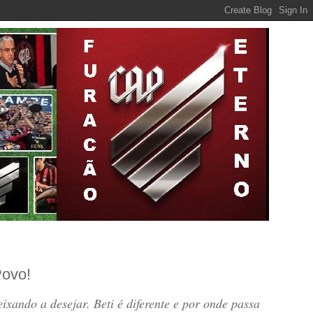
Povo!
deixando a desejar. Beti é diferente e por onde passa