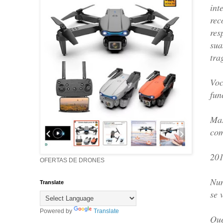
int
rec
res
sua
tra
Voc
fun
Mas
com
201
OFERTAS DE DRONES
Nun
Translate
se 
Powered by
Translate
Que