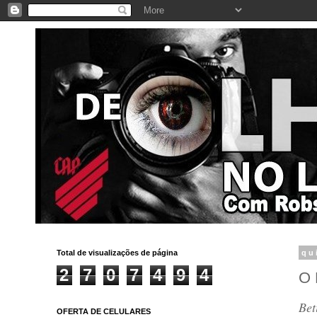
Total de visualizações de página
qu
2
7
0
7
4
9
4
O 
Bet
OFERTA DE CELULARES