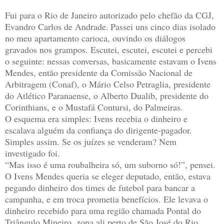
Fui para o Rio de Janeiro autorizado pelo chefão da CGJ,
Evandro Carlos de Andrade.
Passei uns cinco dias isolado
no meu apartamento carioca, ouvindo os diálogos
gravados nos grampos. Escutei, escutei, escutei e percebi
o seguinte: nessas conversas, basicamente estavam o Ivens
Mendes, então presidente da Comissão Nacional de
Arbitragem (Conaf), o Mário Celso Petraglia, presidente
do Atlético Paranaense, o Alberto Dualib, presidente do
Corinthians, e o Mustafá Contursi, do Palmeiras.
O esquema era simples: Ivens recebia o dinheiro e
escalava alguém da confiança do dirigente-pagador.
Simples assim. Se os juízes se venderam? Nem
investigado foi.
“Mas isso é uma roubalheira só, um suborno só!”, pensei.
O Ivens Mendes queria se eleger deputado, então, estava
pegando dinheiro dos times de futebol para bancar a
campanha, e em troca prometia benefícios. Ele levava o
dinheiro recebido para uma região chamada Pontal do
Triângulo Mineiro, zona ali perto de São José do Rio