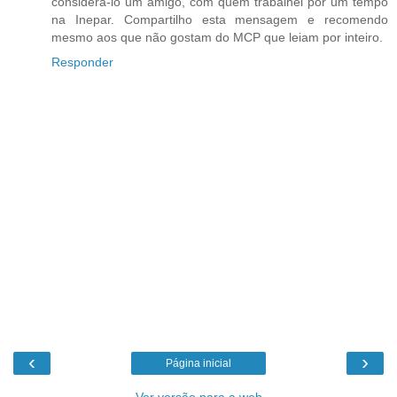
considerá-lo um amigo, com quem trabalhei por um tempo
na Inepar. Compartilho esta mensagem e recomendo
mesmo aos que não gostam do MCP que leiam por inteiro.
Responder
‹
›
Página inicial