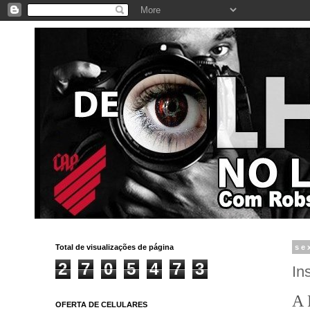
Total de visualizações de página
se
2
7
0
5
4
7
3
In
A 
OFERTA DE CELULARES