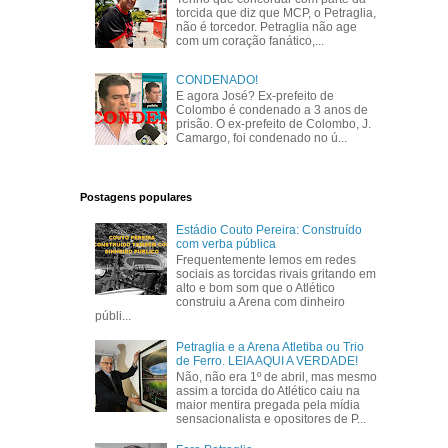
torcida que diz que MCP, o Petraglia,
não é torcedor. Petraglia não age
com um coração fanático,...
CONDENADO!
E agora José? Ex-prefeito de
Colombo é condenado a 3 anos de
prisão. O ex-prefeito de Colombo, J.
Camargo, foi condenado no ú...
Postagens populares
Estádio Couto Pereira: Construído
com verba pública
Frequentemente lemos em redes
sociais as torcidas rivais gritando em
alto e bom som que o Atlético
construiu a Arena com dinheiro
públi...
Petraglia e a Arena Atletiba ou Trio
de Ferro. LEIA AQUI A VERDADE!
Não, não era 1º de abril, mas mesmo
assim a torcida do Atlético caiu na
maior mentira pregada pela mídia
sensacionalista e opositores de P...