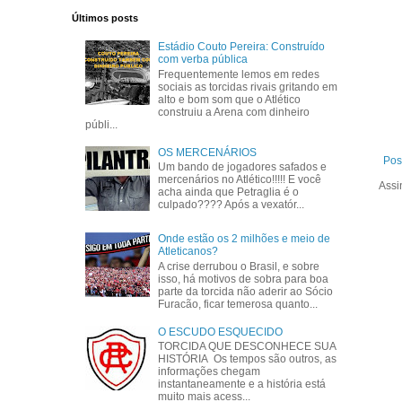
Últimos posts
Estádio Couto Pereira: Construído
com verba pública
Frequentemente lemos em redes
sociais as torcidas rivais gritando em
alto e bom som que o Atlético
construiu a Arena com dinheiro
públi...
OS MERCENÁRIOS
Pos
Um bando de jogadores safados e
mercenários no Atlético!!!!! E você
Assi
acha ainda que Petraglia é o
culpado???? Após a vexatór...
Onde estão os 2 milhões e meio de
Atleticanos?
A crise derrubou o Brasil, e sobre
isso, há motivos de sobra para boa
parte da torcida não aderir ao Sócio
Furacão, ficar temerosa quanto...
O ESCUDO ESQUECIDO
TORCIDA QUE DESCONHECE SUA
HISTÓRIA Os tempos são outros, as
informações chegam
instantaneamente e a história está
muito mais acess...