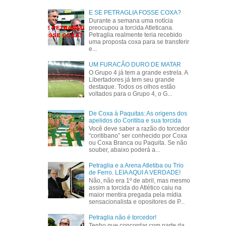
E SE PETRAGLIA FOSSE COXA?
Durante a semana uma notícia
preocupou a torcida Atleticana.
Petraglia realmente teria recebido
uma proposta coxa para se transferir
e...
UM FURACÃO DURO DE MATAR
O Grupo 4 já tem a grande estrela. A
Libertadores já tem seu grande
destaque. Todos os olhos estão
voltados para o Grupo 4, o G...
De Coxa à Paquitas: As origens dos
apelidos do Coritiba e sua torcida
Você deve saber a razão do torcedor
“coritibano” ser conhecido por Coxa
ou Coxa Branca ou Paquita. Se não
souber, abaixo poderá a...
Petraglia e a Arena Atletiba ou Trio
de Ferro. LEIA AQUI A VERDADE!
Não, não era 1º de abril, mas mesmo
assim a torcida do Atlético caiu na
maior mentira pregada pela mídia
sensacionalista e opositores de P...
Petraglia não é torcedor!
Tenho que concordar com parte da