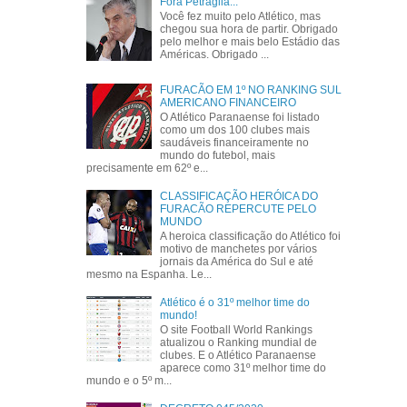
Fora Petraglia...
Você fez muito pelo Atlético, mas
chegou sua hora de partir. Obrigado
pelo melhor e mais belo Estádio das
Américas. Obrigado ...
FURACÃO EM 1º NO RANKING SUL
AMERICANO FINANCEIRO
O Atlético Paranaense foi listado
como um dos 100 clubes mais
saudáveis financeiramente no
mundo do futebol, mais
precisamente em 62º e...
CLASSIFICAÇÃO HERÓICA DO
FURACÃO REPERCUTE PELO
MUNDO
A heroica classificação do Atlético foi
motivo de manchetes por vários
jornais da América do Sul e até
mesmo na Espanha. Le...
Atlético é o 31º melhor time do
mundo!
O site Football World Rankings
atualizou o Ranking mundial de
clubes. E o Atlético Paranaense
aparece como 31º melhor time do
mundo e o 5º m...