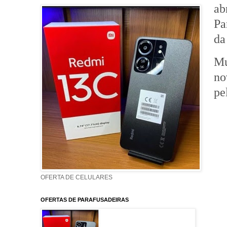
ab
Pa
da
Mú
no
pe
OFERTA DE CELULARES
OFERTAS DE PARAFUSADEIRAS