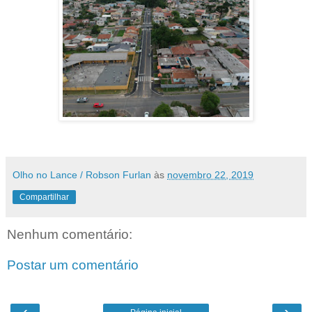
Olho no Lance / Robson Furlan
às
novembro 22, 2019
Compartilhar
Nenhum comentário:
Postar um comentário
‹
›