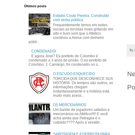
Últimos posts
Estádio Couto Pereira: Construído
com verba pública
Frequentemente lemos em redes
sociais as torcidas rivais gritando em
alto e bom som que o Atlético
construiu a Arena com dinheiro
públi...
By
CONDENADO!
E agora José? Ex-prefeito de Colombo é
condenado a 3 anos de prisão. O ex-prefeito de
Colombo, J. Camargo, foi condenado no ú...
Ne
O ESCUDO ESQUECIDO
TORCIDA QUE DESCONHECE SUA
HISTÓRIA Os tempos são outros, as
Po
informações chegam
instantaneamente e a história está
muito mais acess...
OS MERCENÁRIOS
Um bando de jogadores safados e
mercenários no Atlético!!!!! E você
acha ainda que Petraglia é o
culpado???? Após a vexatór...
SABOTAGEM E A DERROTA PARA