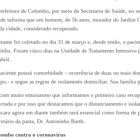
refeitura de Colombo, por meio da Secretaria de Saúde, no 
de informa que um homem, de 56 anos, morador do Jardim Cri
da cidade, considerado recuperado.
xame foi coletado no dia 31 de março e, desde então, o pacie
itiba. Foram cinco dias na Unidade de Tratamento Intensivo (
abril.
aciente possui comorbidade – ocorrência de duas ou mais d
po.- e segue as regras de isolamento domiciliar. Sua família
com muito entusiasmo que informamos o primeiro caso recupe
ectada e por isso que destacamos que o distanciamento e isol
cara agora em diante também será essencial como forma de pr
retário da pasta, Dr. Antoninho Barth.
ombo contra o coronavírus