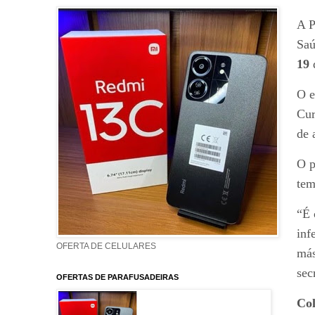
A P
Saú
19
O e
Cur
de 
O p
tem
“É 
inf
OFERTA DE CELULARES
más
sec
OFERTAS DE PARAFUSADEIRAS
Col