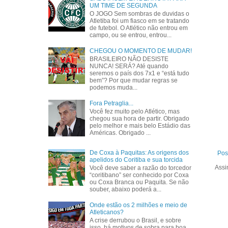
UM TIME DE SEGUNDA
O JOGO Sem sombras de duvidas o
Atletiba foi um fiasco em se tratando
de futebol. O Atlético não entrou em
campo, ou se entrou, entrou...
CHEGOU O MOMENTO DE MUDAR!
BRASILEIRO NÃO DESISTE
NUNCA! SERÁ? Até quando
seremos o país dos 7x1 e “está tudo
bem”? Por que mudar regras se
podemos muda...
Fora Petraglia...
Você fez muito pelo Atlético, mas
chegou sua hora de partir. Obrigado
pelo melhor e mais belo Estádio das
Américas. Obrigado ...
De Coxa à Paquitas: As origens dos
Pos
apelidos do Coritiba e sua torcida
Assi
Você deve saber a razão do torcedor
“coritibano” ser conhecido por Coxa
ou Coxa Branca ou Paquita. Se não
souber, abaixo poderá a...
Onde estão os 2 milhões e meio de
Atleticanos?
A crise derrubou o Brasil, e sobre
isso, há motivos de sobra para boa