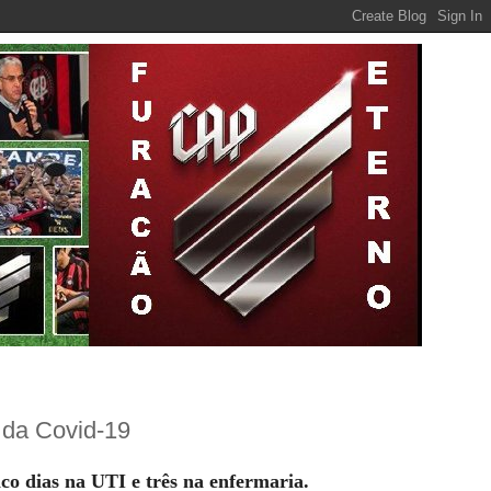
 da Covid-19
o dias na UTI e três na enfermaria.