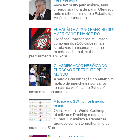
Fora Petraglia...
Você fez muito pelo Atlético, mas
chegou sua hora de partir. Obrigado
pelo melhor e mais belo Estádio das
Américas. Obrigado ...
FURACÃO EM 1º NO RANKING SUL
AMERICANO FINANCEIRO
O Atlético Paranaense foi listado
como um dos 100 clubes mais
saudáveis financeiramente no
mundo do futebol, mais
precisamente em 62º e...
CLASSIFICAÇÃO HERÓICA DO
FURACÃO REPERCUTE PELO
MUNDO
A heroica classificação do Atlético foi
motivo de manchetes por vários
jornais da América do Sul e até
mesmo na Espanha. Le...
Atlético é o 31º melhor time do
mundo!
O site Football World Rankings
atualizou o Ranking mundial de
clubes. E o Atlético Paranaense
aparece como 31º melhor time do
mundo e o 5º m...