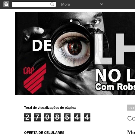
Total de visualizações de página
te
2
7
0
8
5
4
4
Co
Mor
OFERTA DE CELULARES