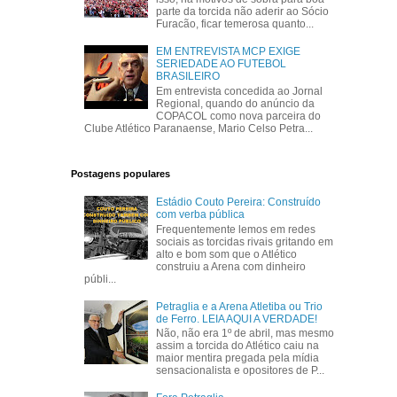
parte da torcida não aderir ao Sócio
Furacão, ficar temerosa quanto...
EM ENTREVISTA MCP EXIGE
SERIEDADE AO FUTEBOL
BRASILEIRO
Em entrevista concedida ao Jornal
Regional, quando do anúncio da
COPACOL como nova parceira do
Clube Atlético Paranaense, Mario Celso Petra...
Postagens populares
Estádio Couto Pereira: Construído
com verba pública
Frequentemente lemos em redes
sociais as torcidas rivais gritando em
alto e bom som que o Atlético
construiu a Arena com dinheiro
públi...
Petraglia e a Arena Atletiba ou Trio
de Ferro. LEIA AQUI A VERDADE!
Não, não era 1º de abril, mas mesmo
assim a torcida do Atlético caiu na
maior mentira pregada pela mídia
sensacionalista e opositores de P...