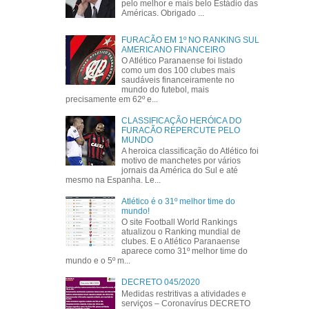
pelo melhor e mais belo Estádio das
Américas. Obrigado ...
FURACÃO EM 1º NO RANKING SUL
AMERICANO FINANCEIRO
O Atlético Paranaense foi listado
como um dos 100 clubes mais
saudáveis financeiramente no
mundo do futebol, mais
precisamente em 62º e...
CLASSIFICAÇÃO HERÓICA DO
FURACÃO REPERCUTE PELO
MUNDO
A heroica classificação do Atlético foi
motivo de manchetes por vários
jornais da América do Sul e até
mesmo na Espanha. Le...
Atlético é o 31º melhor time do
mundo!
O site Football World Rankings
atualizou o Ranking mundial de
clubes. E o Atlético Paranaense
aparece como 31º melhor time do
mundo e o 5º m...
DECRETO 045/2020
Medidas restritivas a atividades e
serviços – Coronavírus DECRETO