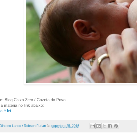
e: Blog Caixa Zero / Gazeta do Povo
 a matéria no link abaixo:
a é lei
Olho no Lance / Robson Furlan
às
setembro 25, 2015