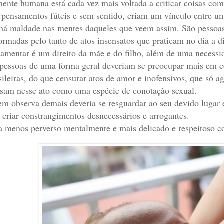
ente humana está cada vez mais voltada a criticar coisas co
 pensamentos fúteis e sem sentido, criam um vínculo entre um
há maldade nas mentes daqueles que veem assim. São pessoa
ormadas pelo tanto de atos insensatos que praticam no dia a di
mentar é um direito da mãe e do filho, além de uma necessi
pessoas de uma forma geral deveriam se preocupar mais em ce
sileiras, do que censurar atos de amor e inofensivos, que só
sam nesse ato como uma espécie de conotação sexual.
m observa demais deveria se resguardar ao seu devido lugar e 
 criar constrangimentos desnecessários e arrogantes.
a menos perverso mentalmente e mais delicado e respeitoso