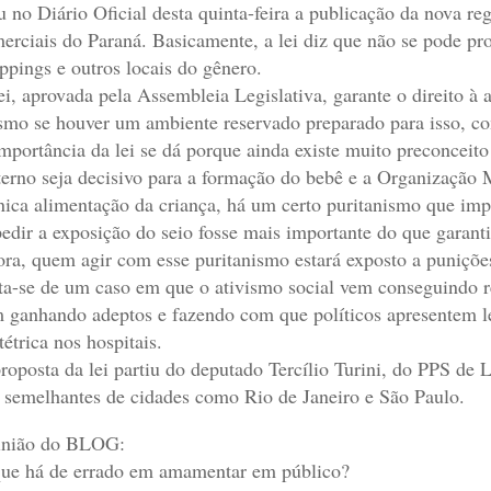
u no Diário Oficial desta quinta-feira a publicação da nova 
erciais do Paraná. Basicamente, a lei diz que não se pode pr
ppings e outros locais do gênero.
ei, aprovada pela Assembleia Legislativa, garante o direito 
mo se houver um ambiente reservado preparado para isso, c
mportância da lei se dá porque ainda existe muito preconcei
erno seja decisivo para a formação do bebê e a Organização M
nica alimentação da criança, há um certo puritanismo que imp
edir a exposição do seio fosse mais importante do que garanti
ra, quem agir com esse puritanismo estará exposto a puniçõe
ta-se de um caso em que o ativismo social vem conseguindo re
 ganhando adeptos e fazendo com que políticos apresentem le
tétrica nos hospitais.
roposta da lei partiu do deputado Tercílio Turini, do PPS de 
s semelhantes de cidades como Rio de Janeiro e São Paulo.
nião do BLOG:
ue há de errado em amamentar em público?