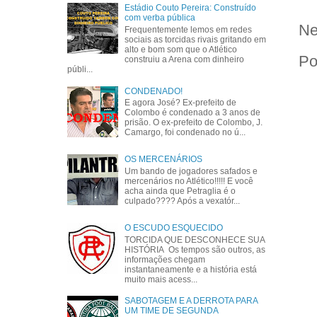
Estádio Couto Pereira: Construído
com verba pública
Ne
Frequentemente lemos em redes
sociais as torcidas rivais gritando em
alto e bom som que o Atlético
Po
construiu a Arena com dinheiro
públi...
CONDENADO!
E agora José? Ex-prefeito de
Colombo é condenado a 3 anos de
prisão. O ex-prefeito de Colombo, J.
Camargo, foi condenado no ú...
OS MERCENÁRIOS
Um bando de jogadores safados e
mercenários no Atlético!!!!! E você
acha ainda que Petraglia é o
culpado???? Após a vexatór...
O ESCUDO ESQUECIDO
TORCIDA QUE DESCONHECE SUA
HISTÓRIA Os tempos são outros, as
informações chegam
instantaneamente e a história está
muito mais acess...
SABOTAGEM E A DERROTA PARA
UM TIME DE SEGUNDA