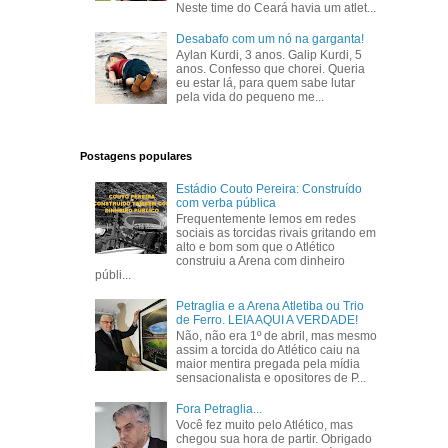
Neste time do Ceará havia um atlet...
Desabafo com um nó na garganta!
Aylan Kurdi, 3 anos. Galip Kurdi, 5
anos. Confesso que chorei. Queria
eu estar lá, para quem sabe lutar
pela vida do pequeno me...
Postagens populares
Estádio Couto Pereira: Construído
com verba pública
Frequentemente lemos em redes
sociais as torcidas rivais gritando em
alto e bom som que o Atlético
construiu a Arena com dinheiro
públi...
Petraglia e a Arena Atletiba ou Trio
de Ferro. LEIA AQUI A VERDADE!
Não, não era 1º de abril, mas mesmo
assim a torcida do Atlético caiu na
maior mentira pregada pela mídia
sensacionalista e opositores de P...
Fora Petraglia...
Você fez muito pelo Atlético, mas
chegou sua hora de partir. Obrigado