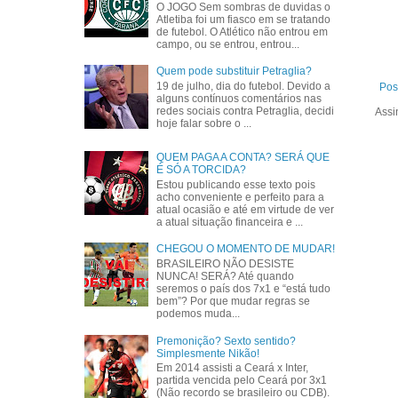
O JOGO Sem sombras de duvidas o
Atletiba foi um fiasco em se tratando
de futebol. O Atlético não entrou em
campo, ou se entrou, entrou...
Quem pode substituir Petraglia?
19 de julho, dia do futebol. Devido a
Pos
alguns contínuos comentários nas
redes sociais contra Petraglia, decidi
Assi
hoje falar sobre o ...
QUEM PAGA A CONTA? SERÁ QUE
É SÓ A TORCIDA?
Estou publicando esse texto pois
acho conveniente e perfeito para a
atual ocasião e até em virtude de ver
a atual situação financeira e ...
CHEGOU O MOMENTO DE MUDAR!
BRASILEIRO NÃO DESISTE
NUNCA! SERÁ? Até quando
seremos o país dos 7x1 e “está tudo
bem”? Por que mudar regras se
podemos muda...
Premonição? Sexto sentido?
Simplesmente Nikão!
Em 2014 assisti a Ceará x Inter,
partida vencida pelo Ceará por 3x1
(Não recordo se brasileiro ou CDB).