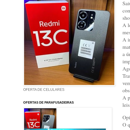
Sai
com
sho
A l
mes
A i
mat
a ú
imp
Ago
Tra
vem
obs
OFERTA DE CELULARES
A p
OFERTAS DE PARAFUSADEIRAS
lei
Opi
O q