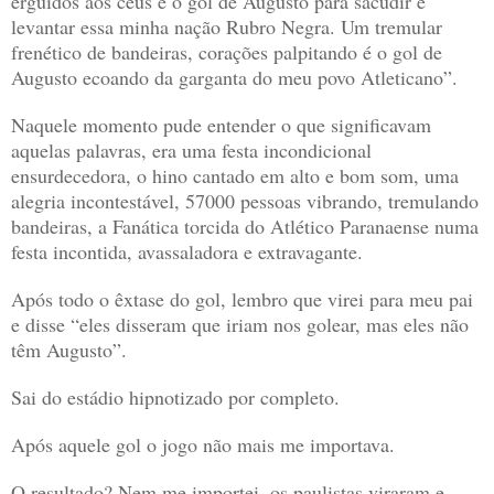
erguidos aos céus é o gol de Augusto para sacudir e
levantar essa minha nação Rubro Negra. Um tremular
frenético de bandeiras, corações palpitando é o gol de
Augusto ecoando da garganta do meu povo Atleticano”.
Naquele momento pude entender o que significavam
aquelas palavras, era uma festa incondicional
ensurdecedora, o hino cantado em alto e bom som, uma
alegria incontestável, 57000 pessoas vibrando, tremulando
bandeiras, a Fanática torcida do Atlético Paranaense numa
festa incontida, avassaladora e extravagante.
Após todo o êxtase do gol, lembro que virei para meu pai
e disse “eles disseram que iriam nos golear, mas eles não
têm Augusto”.
Sai do estádio hipnotizado por completo.
Após aquele gol o jogo não mais me importava.
O resultado? Nem me importei, os paulistas viraram e