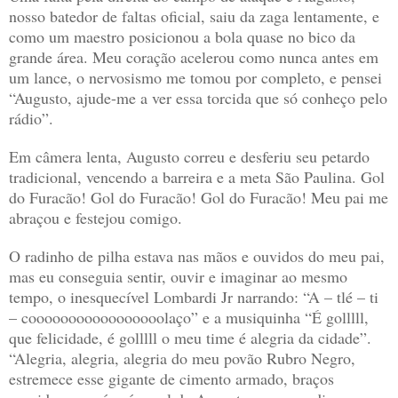
nosso batedor de faltas oficial, saiu da zaga lentamente, e
como um maestro posicionou a bola quase no bico da
grande área. Meu coração acelerou como nunca antes em
um lance, o nervosismo me tomou por completo, e pensei
“Augusto, ajude-me a ver essa torcida que só conheço pelo
rádio”.
Em câmera lenta, Augusto correu e desferiu seu petardo
tradicional, vencendo a barreira e a meta São Paulina. Gol
do Furacão! Gol do Furacão! Gol do Furacão! Meu pai me
abraçou e festejou comigo.
O radinho de pilha estava nas mãos e ouvidos do meu pai,
mas eu conseguia sentir, ouvir e imaginar ao mesmo
tempo, o inesquecível Lombardi Jr narrando: “A – tlé – ti
– cooooooooooooooooolaço” e a musiquinha “É golllll,
que felicidade, é golllll o meu time é alegria da cidade”.
“Alegria, alegria, alegria do meu povão Rubro Negro,
estremece esse gigante de cimento armado, braços