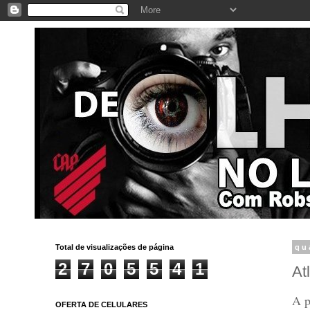
Total de visualizações de página
qu
2
7
0
5
5
4
1
At
A p
OFERTA DE CELULARES