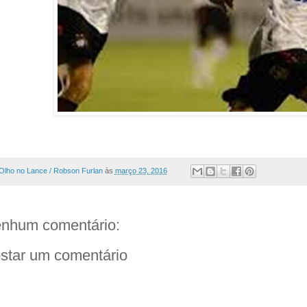
Olho no Lance / Robson Furlan
às
março 23, 2016
nhum comentário:
star um comentário