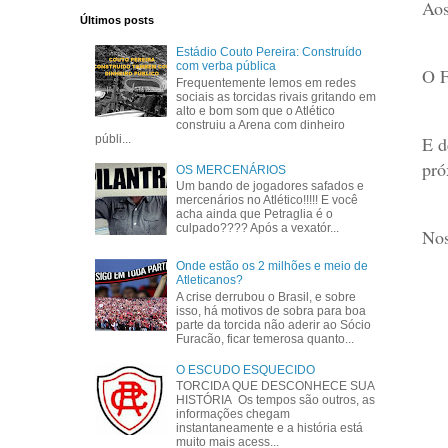
Aos
Últimos posts
Estádio Couto Pereira: Construído
com verba pública
O F
Frequentemente lemos em redes
sociais as torcidas rivais gritando em
alto e bom som que o Atlético
construiu a Arena com dinheiro
E d
públi...
pró
OS MERCENÁRIOS
Um bando de jogadores safados e
mercenários no Atlético!!!!! E você
acha ainda que Petraglia é o
culpado???? Após a vexatór...
Nos
Onde estão os 2 milhões e meio de
Atleticanos?
A crise derrubou o Brasil, e sobre
isso, há motivos de sobra para boa
parte da torcida não aderir ao Sócio
Furacão, ficar temerosa quanto...
O ESCUDO ESQUECIDO
TORCIDA QUE DESCONHECE SUA
HISTÓRIA Os tempos são outros, as
informações chegam
instantaneamente e a história está
muito mais acess...