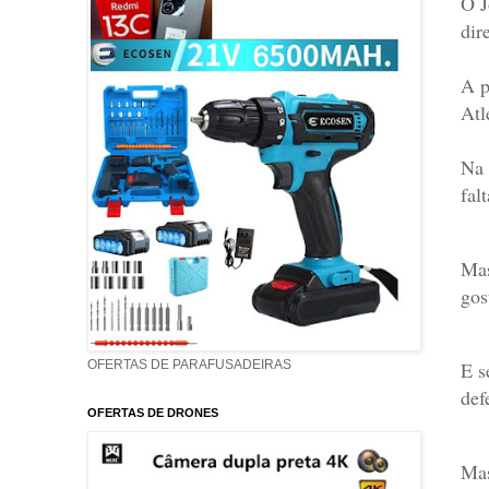
O J
dir
A p
Atl
Na 
fal
Mas
gos
E s
OFERTAS DE PARAFUSADEIRAS
def
OFERTAS DE DRONES
Mas