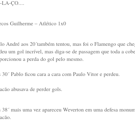
-LA-ÇO....
cos Guilherme – Atlético 1x0
lo André aos 20´também tentou, mas foi o Flamengo que che
deu um gol incrível, mas diga-se de passagem que toda a cober
porcionou a perda do gol pelo mesmo.
 30´ Pablo ficou cara a cara com Paulo Vitor e perdeu.
acão abusava de perder gols.
 38´ mais uma vez apareceu Weverton em uma defesa monume
acão.