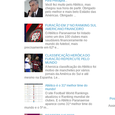
Fora Petraglia...
Você fez muito pelo Atlético, mas
chegou sua hora de partir. Obrigado
pelo melhor e mais belo Estádio das
Américas. Obrigado ...
FURACÃO EM 1º NO RANKING SUL
AMERICANO FINANCEIRO
O Atlético Paranaense foi listado
como um dos 100 clubes mais
saudáveis financeiramente no
mundo do futebol, mais
precisamente em 62º e...
CLASSIFICAÇÃO HERÓICA DO
FURACÃO REPERCUTE PELO
MUNDO
A heroica classificação do Atlético foi
motivo de manchetes por vários
jornais da América do Sul e até
mesmo na Espanha. Le...
Atlético é o 31º melhor time do
mundo!
O site Football World Rankings
atualizou o Ranking mundial de
Pos
clubes. E o Atlético Paranaense
aparece como 31º melhor time do
Assi
mundo e o 5º m...