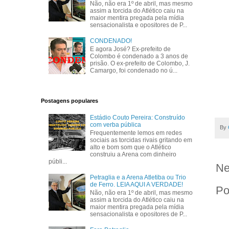
Não, não era 1º de abril, mas mesmo
assim a torcida do Atlético caiu na
maior mentira pregada pela mídia
sensacionalista e opositores de P...
CONDENADO!
E agora José? Ex-prefeito de
Colombo é condenado a 3 anos de
prisão. O ex-prefeito de Colombo, J.
Camargo, foi condenado no ú...
Postagens populares
Estádio Couto Pereira: Construído
com verba pública
By
Frequentemente lemos em redes
sociais as torcidas rivais gritando em
alto e bom som que o Atlético
construiu a Arena com dinheiro
públi...
Ne
Petraglia e a Arena Atletiba ou Trio
de Ferro. LEIA AQUI A VERDADE!
Po
Não, não era 1º de abril, mas mesmo
assim a torcida do Atlético caiu na
maior mentira pregada pela mídia
sensacionalista e opositores de P...