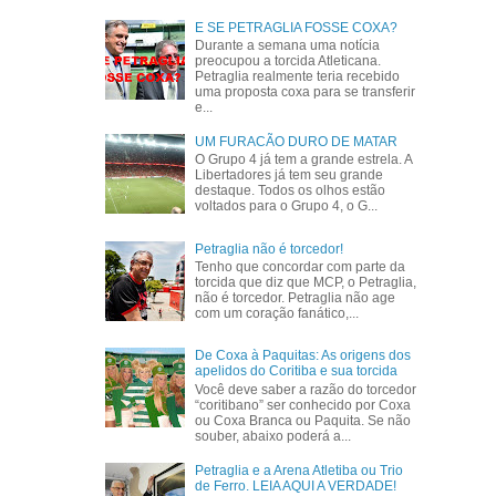
E SE PETRAGLIA FOSSE COXA?
Durante a semana uma notícia
preocupou a torcida Atleticana.
Petraglia realmente teria recebido
uma proposta coxa para se transferir
e...
UM FURACÃO DURO DE MATAR
O Grupo 4 já tem a grande estrela. A
Libertadores já tem seu grande
destaque. Todos os olhos estão
voltados para o Grupo 4, o G...
Petraglia não é torcedor!
Tenho que concordar com parte da
torcida que diz que MCP, o Petraglia,
não é torcedor. Petraglia não age
com um coração fanático,...
De Coxa à Paquitas: As origens dos
apelidos do Coritiba e sua torcida
Você deve saber a razão do torcedor
“coritibano” ser conhecido por Coxa
ou Coxa Branca ou Paquita. Se não
souber, abaixo poderá a...
Petraglia e a Arena Atletiba ou Trio
de Ferro. LEIA AQUI A VERDADE!