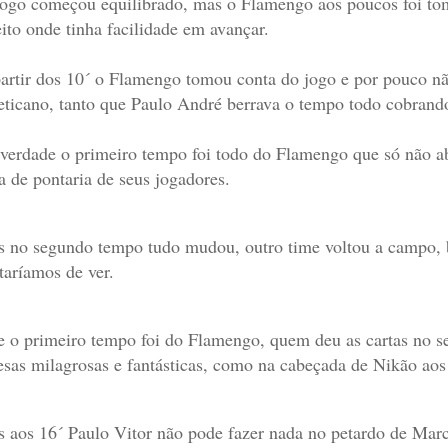
ogo começou equilibrado, mas o Flamengo aos poucos foi tom
eito onde tinha facilidade em avançar.
artir dos 10´ o Flamengo tomou conta do jogo e por pouco não
eticano, tanto que Paulo André berrava o tempo todo cobrand
verdade o primeiro tempo foi todo do Flamengo que só não abr
ta de pontaria de seus jogadores.
 no segundo tempo tudo mudou, outro time voltou a campo, b
taríamos de ver.
e o primeiro tempo foi do Flamengo, quem deu as cartas no s
esas milagrosas e fantásticas, como na cabeçada de Nikão aos 
 aos 16´ Paulo Vitor não pode fazer nada no petardo de Marc