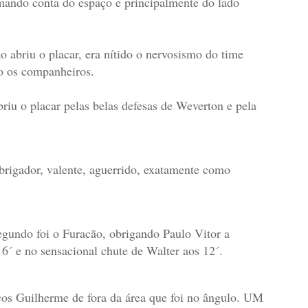
ando conta do espaço e principalmente do lado
 abriu o placar, era nítido o nervosismo do time
o os companheiros.
iu o placar pelas belas defesas de Weverton e pela
rigador, valente, aguerrido, exatamente como
egundo foi o Furacão, obrigando Paulo Vitor a
6´ e no sensacional chute de Walter aos 12´.
os Guilherme de fora da área que foi no ângulo. UM