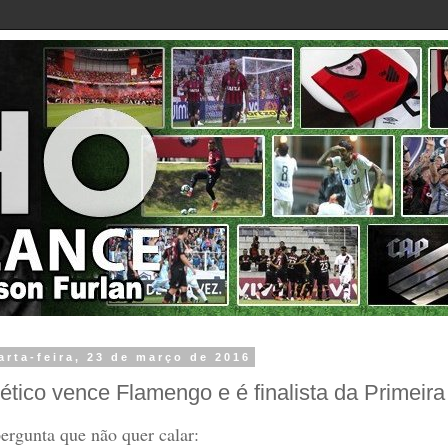
arta-feira, 23 de março de 2016
lético vence Flamengo e é finalista da Primeira
ergunta que não quer calar: