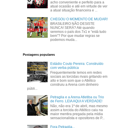
acho conveniente e perfeito para a
atual ocasião e até em virtude de ver
a atual situação financeira e ...
CHEGOU O MOMENTO DE MUDAR!
BRASILEIRO NÃO DESISTE
NUNCA! SERÁ? Até quando
seremos o país dos 7x1 e “está tudo
bem”? Por que mudar regras se
podemos muda...
Postagens populares
Estádio Couto Pereira: Construído
com verba pública
Frequentemente lemos em redes
sociais as torcidas rivais gritando em
alto e bom som que o Atlético
construiu a Arena com dinheiro
públi...
Petraglia e a Arena Atletiba ou Trio
de Ferro. LEIA AQUI A VERDADE!
Não, não era 1º de abril, mas mesmo
assim a torcida do Atlético caiu na
maior mentira pregada pela mídia
sensacionalista e opositores de P...
Fora Petraglia...