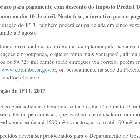
razo para pagamento com desconto do Imposto Predial T
mina no dia 10 de abril. Nesta fase, o incentivo para o p
uitação do IPTU também poderá ser parcelada em cinco veze
uindo até agosto.
tamos orientando os contribuintes ao optarem pelo pagamento à
icações em poupança, o que se torna mais vantajoso”, afirma a
os os 59.728 mil carnês serão entregues via correio, porém en
e
www.colombo.pr.gov.br
, ou pessoalmente na sede da Prefei
sco/Roça Grande.
nção do IPTU 2017
razo para solicitar o benefício vai até o dia 10 de maio. Para i
sentados ou pensionistas, que recebam até um salário mínim
vel com área de até 1500 m² e construção com até 100 m², e r
pedidos devem ser protocolados para o Departamento de Gest