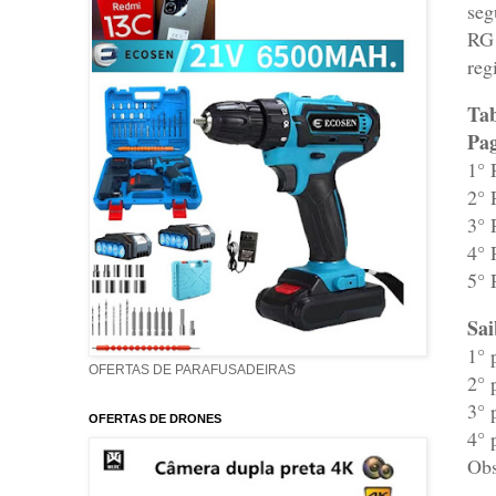
seg
RG 
reg
Tab
Pag
1° 
2° 
3° 
4° 
5° 
Sai
1° 
OFERTAS DE PARAFUSADEIRAS
2° 
3° 
OFERTAS DE DRONES
4° 
Obs