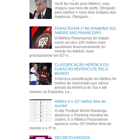
Você fez muito pelo Atlético, mas
chegou sua hora de partir. Obrigado
pelo melhor e mais belo Estádio das
Américas. Obrigado ...
FURACÃO EM 1º NO RANKING SUL
AMERICANO FINANCEIRO
O Atlético Paranaense foi listado
como um dos 100 clubes mais
saudáveis financeiramente no
mundo do futebol, mais
precisamente em 62º e...
CLASSIFICAÇÃO HERÓICA DO
FURACÃO REPERCUTE PELO
MUNDO
A heroica classificação do Atlético foi
motivo de manchetes por vários
jornais da América do Sul e até
mesmo na Espanha. Le...
Atlético é o 31º melhor time do
mundo!
O site Football World Rankings
atualizou o Ranking mundial de
clubes. E o Atlético Paranaense
aparece como 31º melhor time do
mundo e o 5º m...
DECRETO 045/2020