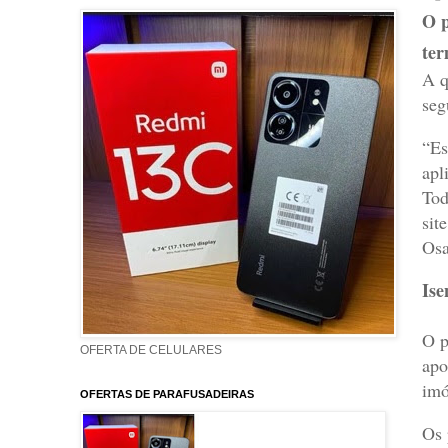
O p
ter
A q
seg
“Es
apl
Tod
sit
Osa
Ise
O p
OFERTA DE CELULARES
apo
imó
OFERTAS DE PARAFUSADEIRAS
Os 