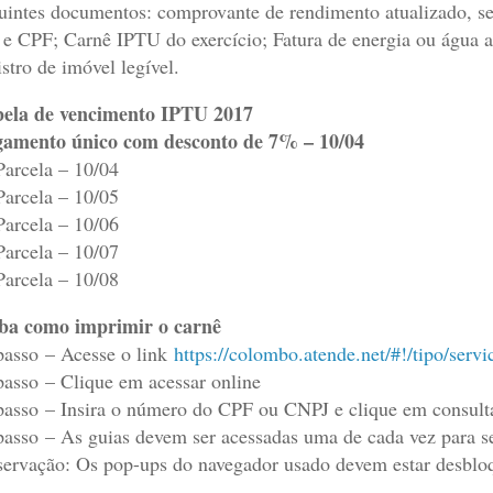
uintes documentos: comprovante de rendimento atualizado, s
e CPF; Carnê IPTU do exercício; Fatura de energia ou água at
istro de imóvel legível.
ela de vencimento IPTU 2017
amento único com desconto de 7% – 10/04
Parcela – 10/04
Parcela – 10/05
Parcela – 10/06
Parcela – 10/07
Parcela – 10/08
ba como imprimir o carnê
passo – Acesse o link
https://colombo.atende.net/#!/tipo/servi
passo – Clique em acessar online
passo – Insira o número do CPF ou CNPJ e clique em consult
passo – As guias devem ser acessadas uma de cada vez para s
ervação: Os pop-ups do navegador usado devem estar desbloq