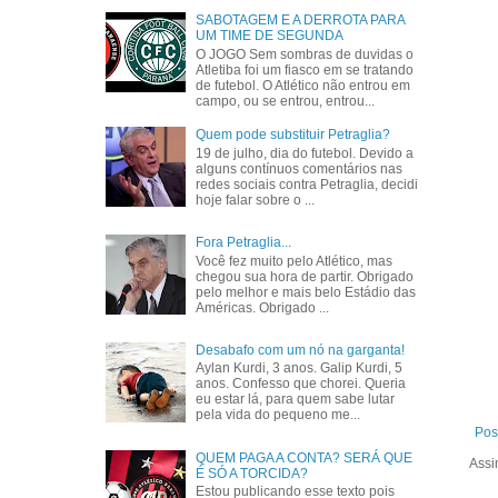
SABOTAGEM E A DERROTA PARA
UM TIME DE SEGUNDA
O JOGO Sem sombras de duvidas o
Atletiba foi um fiasco em se tratando
de futebol. O Atlético não entrou em
campo, ou se entrou, entrou...
Quem pode substituir Petraglia?
19 de julho, dia do futebol. Devido a
alguns contínuos comentários nas
redes sociais contra Petraglia, decidi
hoje falar sobre o ...
Fora Petraglia...
Você fez muito pelo Atlético, mas
chegou sua hora de partir. Obrigado
pelo melhor e mais belo Estádio das
Américas. Obrigado ...
Desabafo com um nó na garganta!
Aylan Kurdi, 3 anos. Galip Kurdi, 5
anos. Confesso que chorei. Queria
eu estar lá, para quem sabe lutar
pela vida do pequeno me...
Pos
QUEM PAGA A CONTA? SERÁ QUE
Assi
É SÓ A TORCIDA?
Estou publicando esse texto pois