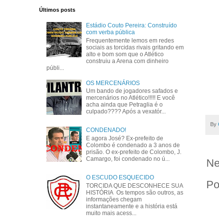
Últimos posts
Estádio Couto Pereira: Construído
com verba pública
Frequentemente lemos em redes
sociais as torcidas rivais gritando em
alto e bom som que o Atlético
construiu a Arena com dinheiro
públi...
OS MERCENÁRIOS
Um bando de jogadores safados e
mercenários no Atlético!!!!! E você
acha ainda que Petraglia é o
culpado???? Após a vexatór...
By
CONDENADO!
E agora José? Ex-prefeito de
Colombo é condenado a 3 anos de
prisão. O ex-prefeito de Colombo, J.
Camargo, foi condenado no ú...
Ne
O ESCUDO ESQUECIDO
Po
TORCIDA QUE DESCONHECE SUA
HISTÓRIA Os tempos são outros, as
informações chegam
instantaneamente e a história está
muito mais acess...