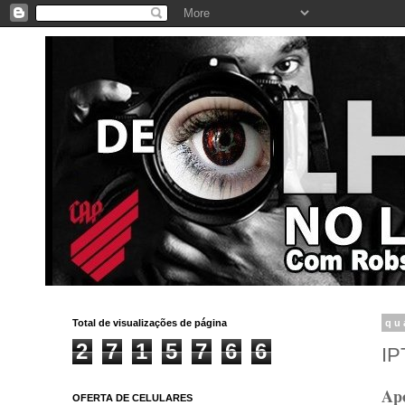
Total de visualizações de página
qu
2
7
1
5
7
6
6
IP
Apó
OFERTA DE CELULARES