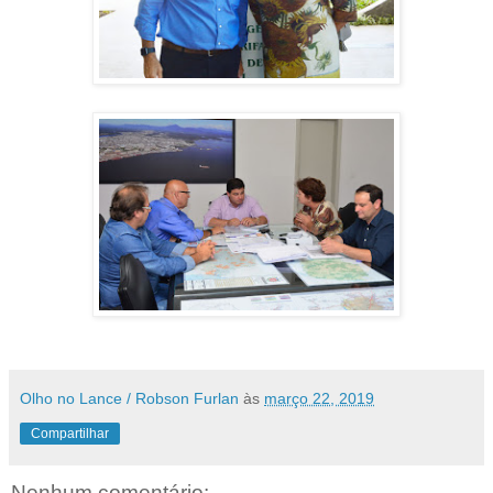
Olho no Lance / Robson Furlan
às
março 22, 2019
Compartilhar
Nenhum comentário: