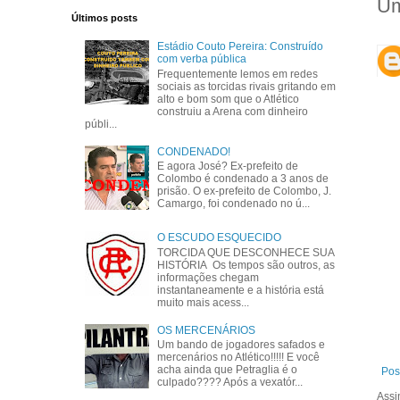
Um
Últimos posts
Estádio Couto Pereira: Construído
com verba pública
Frequentemente lemos em redes
sociais as torcidas rivais gritando em
alto e bom som que o Atlético
construiu a Arena com dinheiro
públi...
CONDENADO!
E agora José? Ex-prefeito de
Colombo é condenado a 3 anos de
prisão. O ex-prefeito de Colombo, J.
Camargo, foi condenado no ú...
O ESCUDO ESQUECIDO
TORCIDA QUE DESCONHECE SUA
HISTÓRIA Os tempos são outros, as
informações chegam
instantaneamente e a história está
muito mais acess...
OS MERCENÁRIOS
Um bando de jogadores safados e
mercenários no Atlético!!!!! E você
acha ainda que Petraglia é o
Pos
culpado???? Após a vexatór...
Assi