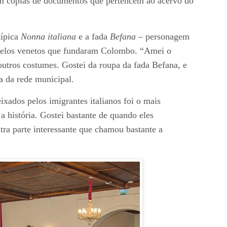
om cópias de documentos que pertencem ao acervo do
típica
Nonna italiana
e a fada
Befana –
personagem
elos venetos que fundaram Colombo. “Amei o
utros costumes. Gostei da roupa da fada Befana, e
a da rede municipal.
eixados pelos imigrantes italianos foi o mais
a história. Gostei bastante de quando eles
tra parte interessante que chamou bastante a