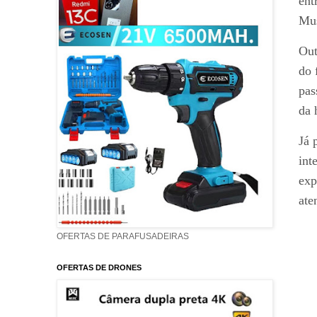
ent
Mus
Out
do 
pas
da 
Já 
int
exp
ate
OFERTAS DE PARAFUSADEIRAS
OFERTAS DE DRONES