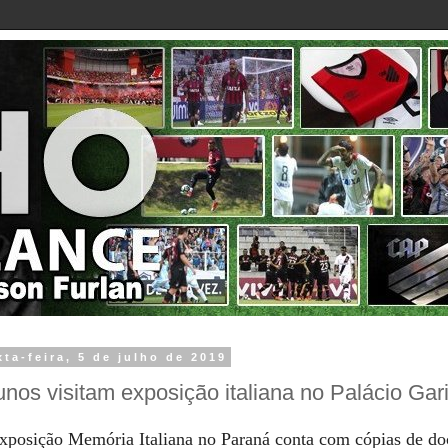
xta-feira, 5 de julho de 2019
unos visitam exposição italiana no Palácio Gari
xposição Memória Italiana no Paraná conta com cópias de d