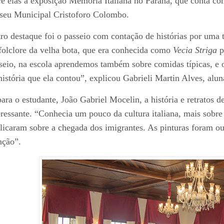
re elas a exposição Memória Italiana no Paraná, que conta c
eu Municipal Cristoforo Colombo.
ro destaque foi o passeio com contação de histórias por uma 
folclore da velha bota, que era conhecida como
Vecia Striga
p
seio, na escola aprendemos também sobre comidas típicas, e o
história que ela contou”, explicou Gabrieli Martin Alves, alun
para o estudante, João Gabriel Mocelin, a história e retratos d
eressante. “Conhecia um pouco da cultura italiana, mais sobre 
licaram sobre a chegada dos imigrantes. As pinturas foram ou
nção”.