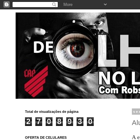
Total de visualizações de página
se
2
7
0
8
9
3
0
Al
A e
OFERTA DE CELULARES