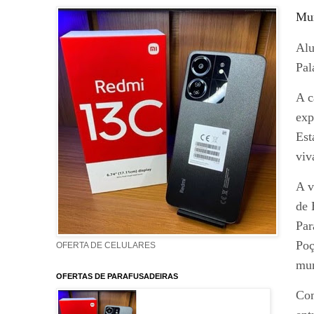
Mun
Alu
Pal
A c
exp
Est
viv
A v
de 
Par
Poç
OFERTA DE CELULARES
mun
OFERTAS DE PARAFUSADEIRAS
Com