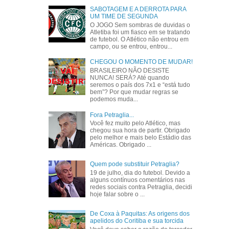
SABOTAGEM E A DERROTA PARA
UM TIME DE SEGUNDA
O JOGO Sem sombras de duvidas o
Atletiba foi um fiasco em se tratando
de futebol. O Atlético não entrou em
campo, ou se entrou, entrou...
CHEGOU O MOMENTO DE MUDAR!
BRASILEIRO NÃO DESISTE
NUNCA! SERÁ? Até quando
seremos o país dos 7x1 e “está tudo
bem”? Por que mudar regras se
podemos muda...
Fora Petraglia...
Você fez muito pelo Atlético, mas
chegou sua hora de partir. Obrigado
pelo melhor e mais belo Estádio das
Américas. Obrigado ...
Quem pode substituir Petraglia?
19 de julho, dia do futebol. Devido a
alguns contínuos comentários nas
redes sociais contra Petraglia, decidi
hoje falar sobre o ...
De Coxa à Paquitas: As origens dos
apelidos do Coritiba e sua torcida