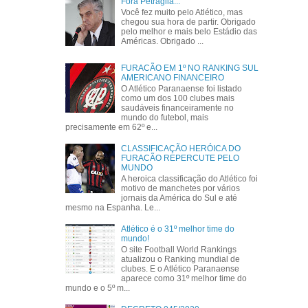
Fora Petraglia...
Você fez muito pelo Atlético, mas
chegou sua hora de partir. Obrigado
pelo melhor e mais belo Estádio das
Américas. Obrigado ...
FURACÃO EM 1º NO RANKING SUL
AMERICANO FINANCEIRO
O Atlético Paranaense foi listado
como um dos 100 clubes mais
saudáveis financeiramente no
mundo do futebol, mais
precisamente em 62º e...
CLASSIFICAÇÃO HERÓICA DO
FURACÃO REPERCUTE PELO
MUNDO
A heroica classificação do Atlético foi
motivo de manchetes por vários
jornais da América do Sul e até
mesmo na Espanha. Le...
Atlético é o 31º melhor time do
mundo!
O site Football World Rankings
atualizou o Ranking mundial de
clubes. E o Atlético Paranaense
aparece como 31º melhor time do
mundo e o 5º m...