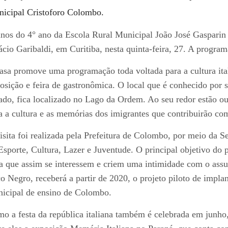
icipal Cristoforo Colombo.
nos do 4° ano da Escola Rural Municipal João José Gasparin v
ácio Garibaldi, em Curitiba, nesta quinta-feira, 27. A program
asa promove uma programação toda voltada para a cultura ita
osição e feira de gastronômica. O local que é conhecido por 
ado, fica localizado no Lago da Ordem. Ao seu redor estão o
a a cultura e as memórias dos imigrantes que contribuirão com
isita foi realizada pela Prefeitura de Colombo, por meio da S
Esporte, Cultura, Lazer e Juventude. O principal objetivo do pa
a que assim se interessem e criem uma intimidade com o assu
o Negro, receberá a partir de 2020, o projeto piloto de implan
icipal de ensino de Colombo.
o a festa da república italiana também é celebrada em junho,