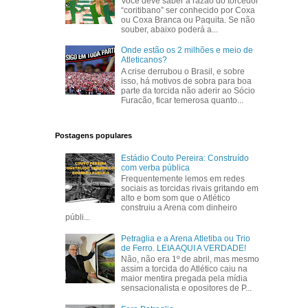
Você deve saber a razão do torcedor
“coritibano” ser conhecido por Coxa
ou Coxa Branca ou Paquita. Se não
souber, abaixo poderá a...
Onde estão os 2 milhões e meio de
Atleticanos?
A crise derrubou o Brasil, e sobre
isso, há motivos de sobra para boa
parte da torcida não aderir ao Sócio
Furacão, ficar temerosa quanto...
Postagens populares
Estádio Couto Pereira: Construído
com verba pública
Frequentemente lemos em redes
sociais as torcidas rivais gritando em
alto e bom som que o Atlético
construiu a Arena com dinheiro
públi...
Petraglia e a Arena Atletiba ou Trio
de Ferro. LEIA AQUI A VERDADE!
Não, não era 1º de abril, mas mesmo
assim a torcida do Atlético caiu na
maior mentira pregada pela mídia
sensacionalista e opositores de P...