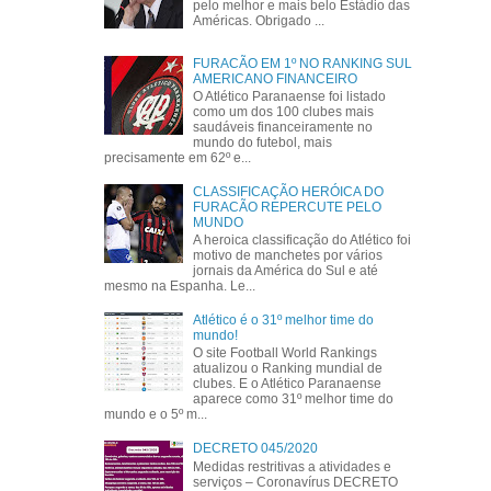
pelo melhor e mais belo Estádio das
Américas. Obrigado ...
FURACÃO EM 1º NO RANKING SUL
AMERICANO FINANCEIRO
O Atlético Paranaense foi listado
como um dos 100 clubes mais
saudáveis financeiramente no
mundo do futebol, mais
precisamente em 62º e...
CLASSIFICAÇÃO HERÓICA DO
FURACÃO REPERCUTE PELO
MUNDO
A heroica classificação do Atlético foi
motivo de manchetes por vários
jornais da América do Sul e até
mesmo na Espanha. Le...
Atlético é o 31º melhor time do
mundo!
O site Football World Rankings
atualizou o Ranking mundial de
clubes. E o Atlético Paranaense
aparece como 31º melhor time do
mundo e o 5º m...
DECRETO 045/2020
Medidas restritivas a atividades e
serviços – Coronavírus DECRETO