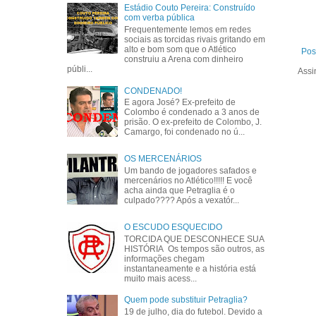
Estádio Couto Pereira: Construído
com verba pública
Frequentemente lemos em redes
sociais as torcidas rivais gritando em
alto e bom som que o Atlético
Pos
construiu a Arena com dinheiro
públi...
Assi
CONDENADO!
E agora José? Ex-prefeito de
Colombo é condenado a 3 anos de
prisão. O ex-prefeito de Colombo, J.
Camargo, foi condenado no ú...
OS MERCENÁRIOS
Um bando de jogadores safados e
mercenários no Atlético!!!!! E você
acha ainda que Petraglia é o
culpado???? Após a vexatór...
O ESCUDO ESQUECIDO
TORCIDA QUE DESCONHECE SUA
HISTÓRIA Os tempos são outros, as
informações chegam
instantaneamente e a história está
muito mais acess...
Quem pode substituir Petraglia?
19 de julho, dia do futebol. Devido a