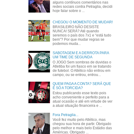
alguns contínuos comentários nas
redes sociais contra Petraglia, decidi
hoje falar sobre o ...
CHEGOU O MOMENTO DE MUDAR!
BRASILEIRO NÃO DESISTE
NUNCA! SERÁ? Até quando
seremos o país dos 7x1 e “está tudo
bem”? Por que mudar regras se
podemos muda...
SABOTAGEM E A DERROTA PARA
UM TIME DE SEGUNDA
O JOGO Sem sombras de duvidas o
Atletiba foi um fiasco em se tratando
de futebol. O Atlético não entrou em
campo, ou se entrou, entrou...
QUEM PAGA A CONTA? SERÁ QUE
É SÓ A TORCIDA?
Estou publicando esse texto pois
acho conveniente e perfeito para a
atual ocasião e até em virtude de ver
a atual situação financeira e ...
Fora Petraglia...
Você fez muito pelo Atlético, mas
chegou sua hora de partir. Obrigado
pelo melhor e mais belo Estádio das
Américas. Obrigado ...