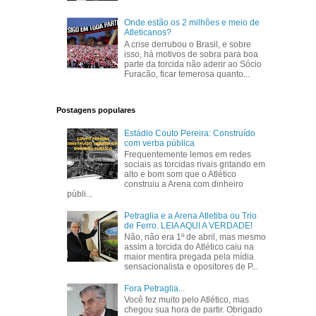
Onde estão os 2 milhões e meio de
Atleticanos?
A crise derrubou o Brasil, e sobre
isso, há motivos de sobra para boa
parte da torcida não aderir ao Sócio
Furacão, ficar temerosa quanto...
Postagens populares
Estádio Couto Pereira: Construído
com verba pública
Frequentemente lemos em redes
sociais as torcidas rivais gritando em
alto e bom som que o Atlético
construiu a Arena com dinheiro
públi...
Petraglia e a Arena Atletiba ou Trio
de Ferro. LEIA AQUI A VERDADE!
Não, não era 1º de abril, mas mesmo
assim a torcida do Atlético caiu na
maior mentira pregada pela mídia
sensacionalista e opositores de P...
Fora Petraglia...
Você fez muito pelo Atlético, mas
chegou sua hora de partir. Obrigado