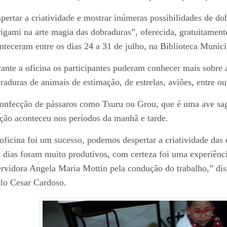
pertar a criatividade e mostrar inúmeras possibilidades de do
igami na arte magia das dobraduras”, oferecida, gratuitament
nteceram entre os dias 24 a 31 de julho, na Biblioteca Munic
ante a oficina os participantes puderam conhecer mais sobre 
raduras de animais de estimação, de estrelas, aviões, entre o
onfecção de pássaros como Tsuru ou Grou, que é uma ave sag
ção aconteceu nos períodos da manhã e tarde.
oficina foi um sucesso, podemos despertar a criatividade das c
s dias foram muito produtivos, com certeza foi uma experiênc
ervidora Angela Maria Mottin pela condução do trabalho,” diss
lo Cesar Cardoso.