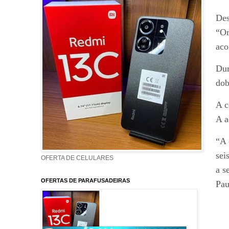
Des
“Or
aco
Dur
dob
A c
A a
“A 
sei
OFERTA DE CELULARES
a s
OFERTAS DE PARAFUSADEIRAS
Pau