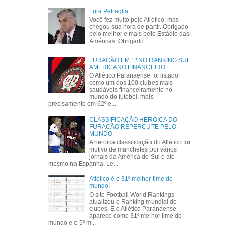
Fora Petraglia...
Você fez muito pelo Atlético, mas
chegou sua hora de partir. Obrigado
pelo melhor e mais belo Estádio das
Américas. Obrigado ...
FURACÃO EM 1º NO RANKING SUL
AMERICANO FINANCEIRO
O Atlético Paranaense foi listado
como um dos 100 clubes mais
saudáveis financeiramente no
mundo do futebol, mais
precisamente em 62º e...
CLASSIFICAÇÃO HERÓICA DO
FURACÃO REPERCUTE PELO
MUNDO
A heroica classificação do Atlético foi
motivo de manchetes por vários
jornais da América do Sul e até
mesmo na Espanha. Le...
Atlético é o 31º melhor time do
mundo!
O site Football World Rankings
atualizou o Ranking mundial de
clubes. E o Atlético Paranaense
aparece como 31º melhor time do
mundo e o 5º m...