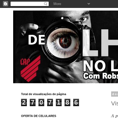
Total de visualizações de página
do
2
7
0
7
1
8
6
Vi
A p
OFERTA DE CELULARES