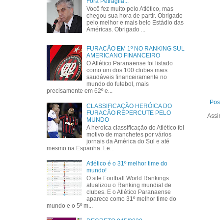
Fora Petraglia...
Você fez muito pelo Atlético, mas
chegou sua hora de partir. Obrigado
pelo melhor e mais belo Estádio das
Américas. Obrigado ...
FURACÃO EM 1º NO RANKING SUL
AMERICANO FINANCEIRO
O Atlético Paranaense foi listado
como um dos 100 clubes mais
saudáveis financeiramente no
mundo do futebol, mais
precisamente em 62º e...
Pos
CLASSIFICAÇÃO HERÓICA DO
FURACÃO REPERCUTE PELO
Assi
MUNDO
A heroica classificação do Atlético foi
motivo de manchetes por vários
jornais da América do Sul e até
mesmo na Espanha. Le...
Atlético é o 31º melhor time do
mundo!
O site Football World Rankings
atualizou o Ranking mundial de
clubes. E o Atlético Paranaense
aparece como 31º melhor time do
mundo e o 5º m...