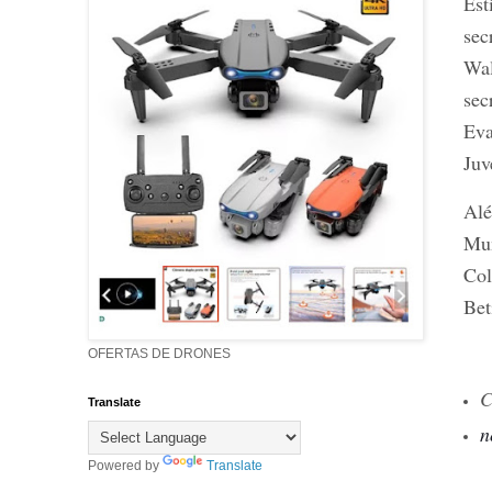
Est
sec
Wal
sec
Eva
Juv
Alé
Mun
Col
Bet
OFERTAS DE DRONES
C
Translate
n
Powered by
Translate