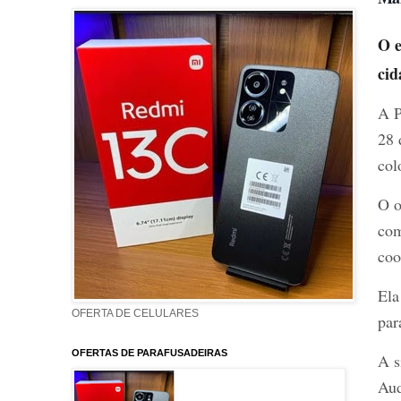
O e
cid
A P
28 
col
O o
com
coo
Ela
OFERTA DE CELULARES
par
OFERTAS DE PARAFUSADEIRAS
A s
Aud