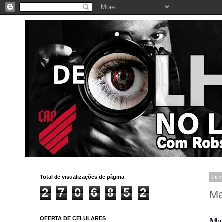
Total de visualizações de página
te
2
7
0
6
8
5
2
Ma
Mai
OFERTA DE CELULARES