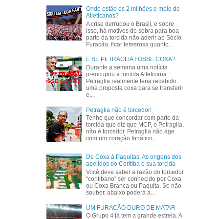
Onde estão os 2 milhões e meio de
Atleticanos?
A crise derrubou o Brasil, e sobre
isso, há motivos de sobra para boa
parte da torcida não aderir ao Sócio
Furacão, ficar temerosa quanto...
E SE PETRAGLIA FOSSE COXA?
Durante a semana uma notícia
preocupou a torcida Atleticana.
Petraglia realmente teria recebido
uma proposta coxa para se transferir
e...
Petraglia não é torcedor!
Tenho que concordar com parte da
torcida que diz que MCP, o Petraglia,
não é torcedor. Petraglia não age
com um coração fanático,...
De Coxa à Paquitas: As origens dos
apelidos do Coritiba e sua torcida
Você deve saber a razão do torcedor
“coritibano” ser conhecido por Coxa
ou Coxa Branca ou Paquita. Se não
souber, abaixo poderá a...
UM FURACÃO DURO DE MATAR
O Grupo 4 já tem a grande estrela. A