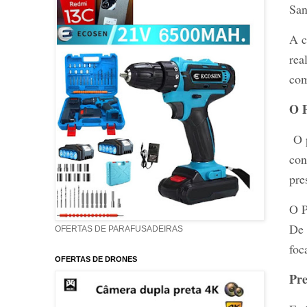
San
A c
rea
com
O P
O 
con
pre
O P
De 
OFERTAS DE PARAFUSADEIRAS
foc
OFERTAS DE DRONES
Pre