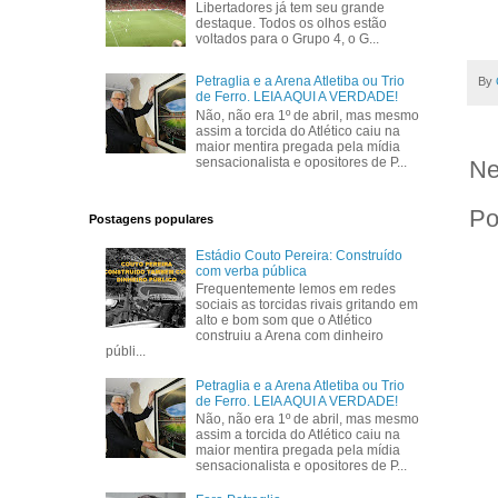
Libertadores já tem seu grande
destaque. Todos os olhos estão
voltados para o Grupo 4, o G...
Petraglia e a Arena Atletiba ou Trio
By
de Ferro. LEIA AQUI A VERDADE!
Não, não era 1º de abril, mas mesmo
assim a torcida do Atlético caiu na
maior mentira pregada pela mídia
sensacionalista e opositores de P...
Ne
Po
Postagens populares
Estádio Couto Pereira: Construído
com verba pública
Frequentemente lemos em redes
sociais as torcidas rivais gritando em
alto e bom som que o Atlético
construiu a Arena com dinheiro
públi...
Petraglia e a Arena Atletiba ou Trio
de Ferro. LEIA AQUI A VERDADE!
Não, não era 1º de abril, mas mesmo
assim a torcida do Atlético caiu na
maior mentira pregada pela mídia
sensacionalista e opositores de P...