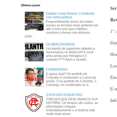
Últimos posts
Ser
Estádio Couto Pereira: Construído
com verba pública
Rev
Frequentemente lemos em redes
sociais as torcidas rivais gritando em
alto e bom som que o Atlético
1° 
construiu a Arena com dinheiro
públi...
Dat
OS MERCENÁRIOS
Um bando de jogadores safados e
mercenários no Atlético!!!!! E você
Hor
acha ainda que Petraglia é o
culpado???? Após a vexatór...
Loc
CONDENADO!
E agora José? Ex-prefeito de
End
Colombo é condenado a 3 anos de
prisão. O ex-prefeito de Colombo, J.
Camargo, foi condenado no ú...
E-m
O ESCUDO ESQUECIDO
Inf
TORCIDA QUE DESCONHECE SUA
HISTÓRIA Os tempos são outros, as
informações chegam
instantaneamente e a história está
muito mais acess...