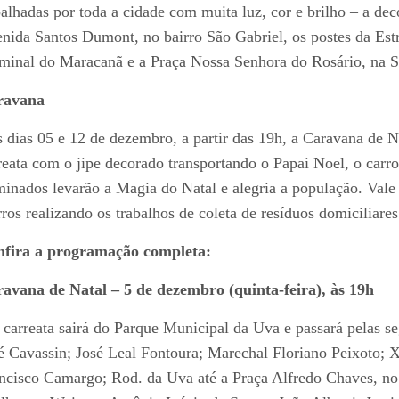
alhadas por toda a cidade com muita luz, cor e brilho – a deco
nida Santos Dumont, no bairro São Gabriel, os postes da Estr
minal do Maracanã e a Praça Nossa Senhora do Rosário, na S
ravana
 dias 05 e 12 de dezembro, a partir das 19h, a Caravana de N
reata com o jipe decorado transportando o Papai Noel, o car
minados levarão a Magia do Natal e alegria a população. Val
rros realizando os trabalhos de coleta de resíduos domiciliares
fira a programação completa:
avana de Natal – 5 de dezembro (quinta-feira), às 19h
 carreata sairá do Parque Municipal da Uva e passará pelas s
é Cavassin; José Leal Fontoura; Marechal Floriano Peixoto;
ncisco Camargo; Rod. da Uva até a Praça Alfredo Chaves, no