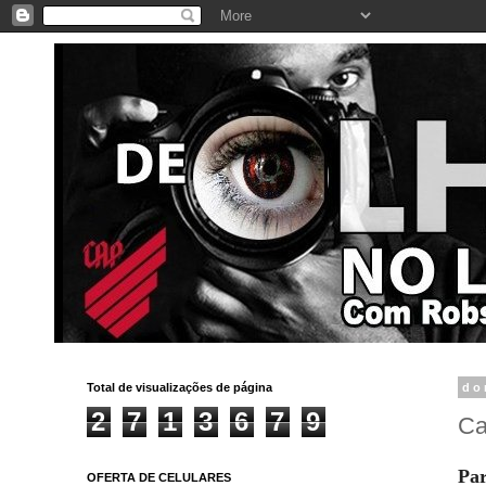
Total de visualizações de página
do
2
7
1
3
6
7
9
Ca
Par
OFERTA DE CELULARES