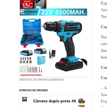
Esp
Ave
Ter
Ca
Nos
car
ilu
bai
Con
Car
OFERTAS DE PARAFUSADEIRAS
– A
OFERTAS DE DRONES
Jos
Fra