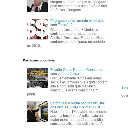
chegou sua hora de partir. Obrigado
pelo melhor e mais belo Estádio das
Américas. Obrigado ...
Ex-jogador pede acordo milionário
com Furacão?
Os prejuízos da era + chuteiras
continuam dando as caras no
Atlético. Desta vez, Frederico Nieto,
centroavante que jogou no período
de 2010...
Postagens populares
Estádio Couto Pereira: Construído
com verba pública
Frequentemente lemos em redes
sociais as torcidas rivais gritando em
alto e bom som que o Atlético
Pos
construiu a Arena com dinheiro
públi...
Assi
Petraglia e a Arena Atletiba ou Trio
de Ferro. LEIA AQUI A VERDADE!
Não, não era 1º de abril, mas mesmo
assim a torcida do Atlético caiu na
maior mentira pregada pela mídia
sensacionalista e opositores de P...