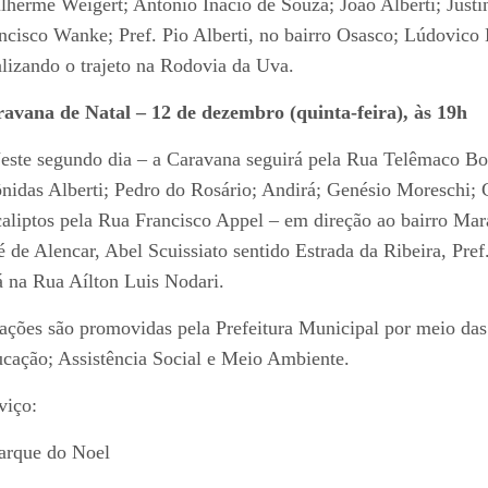
lherme Weigert; Antônio Inácio de Souza; João Alberti; Just
ncisco Wanke; Pref. Pio Alberti, no bairro Osasco; Lúdovico
alizando o trajeto na Rodovia da Uva.
avana de Natal – 12 de dezembro (quinta-feira), às 19h
este segundo dia – a Caravana seguirá pela Rua Telêmaco Bor
nidas Alberti; Pedro do Rosário; Andirá; Genésio Moreschi;
aliptos pela Rua Francisco Appel – em direção ao bairro Mar
é de Alencar, Abel Scuissiato sentido Estrada da Ribeira, Pre
á na Rua Aílton Luis Nodari.
ações são promovidas pela Prefeitura Municipal por meio das 
cação; Assistência Social e Meio Ambiente.
viço:
arque do Noel