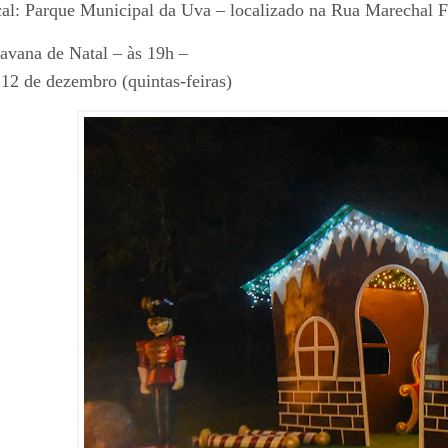
al: Parque Municipal da Uva – localizado na Rua Marechal Fl
avana de Natal – às 19h –
 12 de dezembro (quintas-feiras)