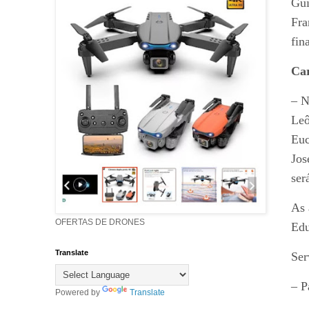
Gui
Fra
fin
Car
– N
Leô
Euc
Jos
ser
As 
OFERTAS DE DRONES
Edu
Translate
Ser
– P
Powered by
Translate