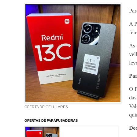
Par
A P
fei
As 
vel
lev
Par
O P
das
Val
OFERTA DE CELULARES
qui
OFERTAS DE PARAFUSADEIRAS
De