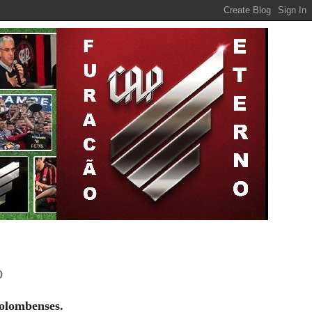
o
olombenses.