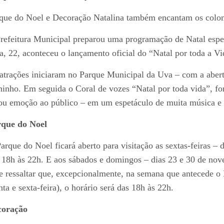
que do Noel e Decoração Natalina também encantam os colo
refeitura Municipal preparou uma programação de Natal espec
ra, 22, aconteceu o lançamento oficial do “Natal por toda a 
atrações iniciaram no Parque Municipal da Uva – com a aber
hinho. Em seguida o Coral de vozes “Natal por toda vida”, f
ou emoção ao público – em um espetáculo de muita música e 
que do Noel
arque do Noel ficará aberto para visitação as sextas-feiras –
 18h às 22h. E aos sábados e domingos – dias 23 e 30 de nov
e ressaltar que, excepcionalmente, na semana que antecede o 
nta e sexta-feira), o horário será das 18h às 22h.
coração