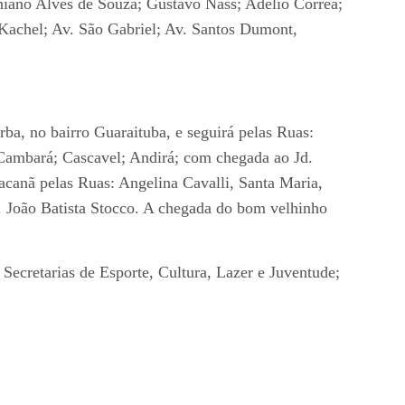
iniano Alves de Souza; Gustavo Nass; Adélio Corrêa;
 Kachel; Av. São Gabriel; Av. Santos Dumont,
ba, no bairro Guaraituba, e seguirá pelas Ruas:
 Cambará; Cascavel; Andirá; com chegada ao Jd.
acanã pelas Ruas: Angelina Cavalli, Santa Maria,
f. João Batista Stocco. A chegada do bom velhinho
Secretarias de Esporte, Cultura, Lazer e Juventude;