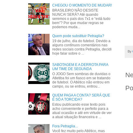
CHEGOU O MOMENTO DE MUDAR!
BRASILEIRO NÃO DESISTE
NUNCA! SERÁ? Até quando
seremos o país dos 7x1 e “está tudo
bem”? Por que mudar regras se
podemos muda...
Quem pode substituir Petraglia?
19 de julho, dia do futebol. Devido a
alguns contínuos comentários nas
redes sociais contra Petraglia, decidi
By
hoje falar sobre o ...
SABOTAGEM E A DERROTA PARA
UM TIME DE SEGUNDA
Ne
O JOGO Sem sombras de duvidas o
Atletiba foi um fiasco em se tratando
de futebol. O Atlético não entrou em
campo, ou se entrou, entrou...
Po
QUEM PAGA A CONTA? SERÁ QUE
É SÓ A TORCIDA?
Estou publicando esse texto pois
acho conveniente e perfeito para a
atual ocasião e até em virtude de ver
a atual situação financeira e ...
Fora Petraglia...
Você fez muito pelo Atlético, mas