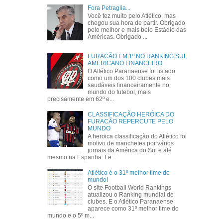
Fora Petraglia...
Você fez muito pelo Atlético, mas
chegou sua hora de partir. Obrigado
pelo melhor e mais belo Estádio das
Américas. Obrigado ...
FURACÃO EM 1º NO RANKING SUL
AMERICANO FINANCEIRO
O Atlético Paranaense foi listado
como um dos 100 clubes mais
saudáveis financeiramente no
mundo do futebol, mais
precisamente em 62º e...
CLASSIFICAÇÃO HERÓICA DO
FURACÃO REPERCUTE PELO
MUNDO
A heroica classificação do Atlético foi
motivo de manchetes por vários
jornais da América do Sul e até
mesmo na Espanha. Le...
Atlético é o 31º melhor time do
mundo!
O site Football World Rankings
atualizou o Ranking mundial de
clubes. E o Atlético Paranaense
aparece como 31º melhor time do
mundo e o 5º m...