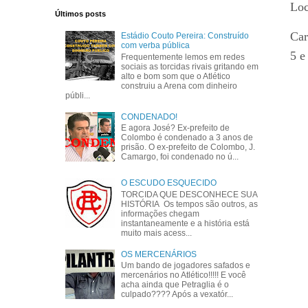
Loc
Últimos posts
Car
Estádio Couto Pereira: Construído
com verba pública
5 e
Frequentemente lemos em redes
sociais as torcidas rivais gritando em
alto e bom som que o Atlético
construiu a Arena com dinheiro
públi...
CONDENADO!
E agora José? Ex-prefeito de
Colombo é condenado a 3 anos de
prisão. O ex-prefeito de Colombo, J.
Camargo, foi condenado no ú...
O ESCUDO ESQUECIDO
TORCIDA QUE DESCONHECE SUA
HISTÓRIA Os tempos são outros, as
informações chegam
instantaneamente e a história está
muito mais acess...
OS MERCENÁRIOS
Um bando de jogadores safados e
mercenários no Atlético!!!!! E você
acha ainda que Petraglia é o
culpado???? Após a vexatór...