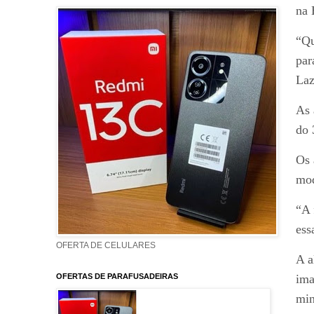
na 
“Qu
par
Laz
As 
do 
Os 
mod
“A 
ess
OFERTA DE CELULARES
A a
ima
OFERTAS DE PARAFUSADEIRAS
min