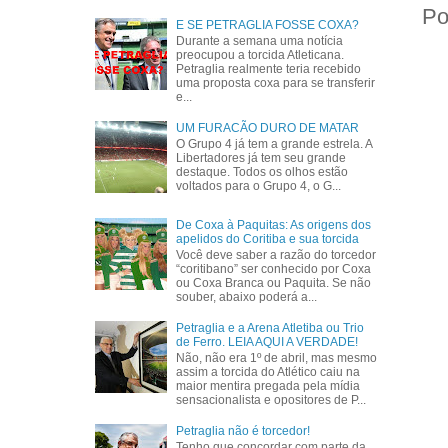
Po
E SE PETRAGLIA FOSSE COXA?
Durante a semana uma notícia
preocupou a torcida Atleticana.
Petraglia realmente teria recebido
uma proposta coxa para se transferir
e...
UM FURACÃO DURO DE MATAR
O Grupo 4 já tem a grande estrela. A
Libertadores já tem seu grande
destaque. Todos os olhos estão
voltados para o Grupo 4, o G...
De Coxa à Paquitas: As origens dos
apelidos do Coritiba e sua torcida
Você deve saber a razão do torcedor
“coritibano” ser conhecido por Coxa
ou Coxa Branca ou Paquita. Se não
souber, abaixo poderá a...
Petraglia e a Arena Atletiba ou Trio
de Ferro. LEIA AQUI A VERDADE!
Não, não era 1º de abril, mas mesmo
assim a torcida do Atlético caiu na
maior mentira pregada pela mídia
sensacionalista e opositores de P...
Petraglia não é torcedor!
Tenho que concordar com parte da