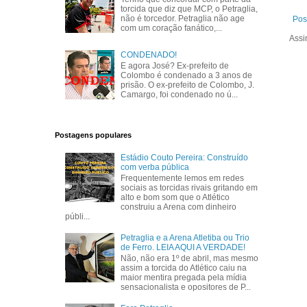
torcida que diz que MCP, o Petraglia,
não é torcedor. Petraglia não age
Pos
com um coração fanático,...
Assi
CONDENADO!
E agora José? Ex-prefeito de
Colombo é condenado a 3 anos de
prisão. O ex-prefeito de Colombo, J.
Camargo, foi condenado no ú...
Postagens populares
Estádio Couto Pereira: Construído
com verba pública
Frequentemente lemos em redes
sociais as torcidas rivais gritando em
alto e bom som que o Atlético
construiu a Arena com dinheiro
públi...
Petraglia e a Arena Atletiba ou Trio
de Ferro. LEIA AQUI A VERDADE!
Não, não era 1º de abril, mas mesmo
assim a torcida do Atlético caiu na
maior mentira pregada pela mídia
sensacionalista e opositores de P...