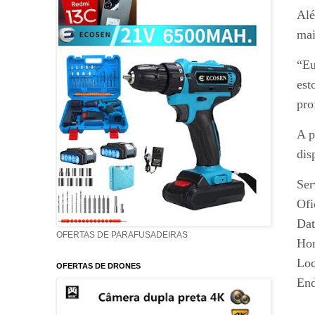
Alé
mai
“Eu
est
pro
A p
dis
Ser
Ofi
Dat
OFERTAS DE PARAFUSADEIRAS
Hor
Loc
OFERTAS DE DRONES
End