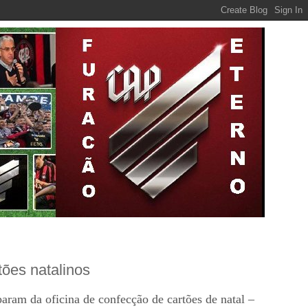
tões natalinos
param da oficina de confecção de cartões de natal –