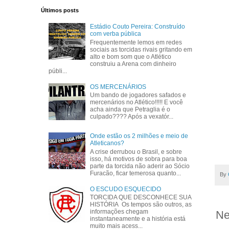
Últimos posts
Estádio Couto Pereira: Construído
com verba pública
Frequentemente lemos em redes
sociais as torcidas rivais gritando em
alto e bom som que o Atlético
construiu a Arena com dinheiro
públi...
OS MERCENÁRIOS
Um bando de jogadores safados e
mercenários no Atlético!!!!! E você
acha ainda que Petraglia é o
culpado???? Após a vexatór...
Onde estão os 2 milhões e meio de
Atleticanos?
A crise derrubou o Brasil, e sobre
isso, há motivos de sobra para boa
parte da torcida não aderir ao Sócio
Furacão, ficar temerosa quanto...
By
O ESCUDO ESQUECIDO
TORCIDA QUE DESCONHECE SUA
HISTÓRIA Os tempos são outros, as
informações chegam
Ne
instantaneamente e a história está
muito mais acess...