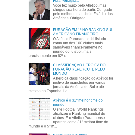
Fora Petraglia...
Você fez muito pelo Atlético, mas
chegou sua hora de partir. Obrigado
pelo melhor e mais belo Estádio das
Américas. Obrigado ...
FURACÃO EM 1º NO RANKING SUL
AMERICANO FINANCEIRO
O Atlético Paranaense foi listado
como um dos 100 clubes mais
saudáveis financeiramente no
mundo do futebol, mais
precisamente em 62º e...
CLASSIFICAÇÃO HERÓICA DO
FURACÃO REPERCUTE PELO
MUNDO
A heroica classificação do Atlético foi
motivo de manchetes por vários
jornais da América do Sul e até
mesmo na Espanha. Le...
Atlético é o 31º melhor time do
mundo!
O site Football World Rankings
atualizou o Ranking mundial de
clubes. E o Atlético Paranaense
aparece como 31º melhor time do
mundo e o 5º m...