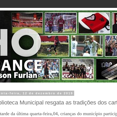
inta-feira, 12 de dezembro de 2019
blioteca Municipal resgata as tradições dos car
tarde da última quarta-feira,04, crianças do município partici