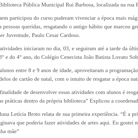
Biblioteca Pública Municipal Rui Barbosa, localizada na rua
em participou do curso puderam vivenciar a época mais mágic
a pessoas queridas, resgatando o antigo hábito que marcou ger
er Juventude, Paulo Cesar Cardoso.
atividades iniciaram no dia, 03, e seguiram até a tarde da últ
3° e do 4° ano, do Colégio Cenecista João Batista Lovato Sob
alunos entre 8 e 9 anos de idade, aproveitaram a programação
elos de cartão de natal, com o intuito de resgatar a época nat
finalidade de desenvolver essas atividades com alunos é resgat
as práticas dentro da própria biblioteca” Explicou a coordena
luna Letícia Broto relata de sua primeira experiência. “É a pr
ginava que poderia fazer atividades de artes aqui. Eu gostei m
ha mãe”