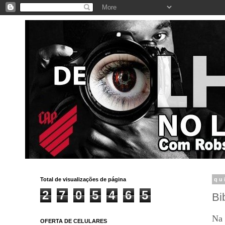
Total de visualizações de página
qu
2
7
0
5
4
6
5
Bi
Na 
OFERTA DE CELULARES