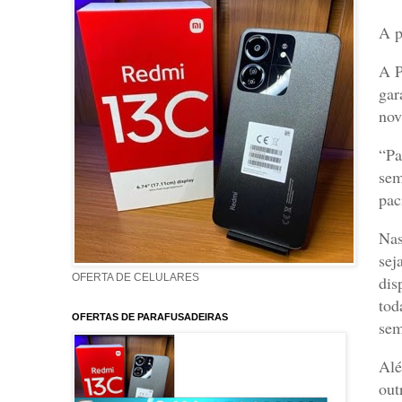
A p
A P
gar
nov
“Pa
sem
pac
Nas
sej
OFERTA DE CELULARES
dis
tod
OFERTAS DE PARAFUSADEIRAS
sem
Alé
out