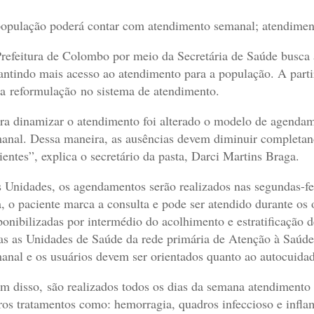
opulação poderá contar com atendimento semanal; atendiment
refeitura de Colombo por meio da Secretária de Saúde busca a
antindo mais acesso ao atendimento para a população. A part
a reformulação no sistema de atendimento.
ra dinamizar o atendimento foi alterado o modelo de agendam
anal. Dessa maneira, as ausências devem diminuir completan
ientes”, explica o secretário da pasta, Darci Martins Braga.
 Unidades, os agendamentos serão realizados nas segundas-fei
a, o paciente marca a consulta e pode ser atendido durante os
ponibilizadas por intermédio do acolhimento e estratificação 
as as Unidades de Saúde da rede primária de Atenção à Saúde
anal e os usuários devem ser orientados quanto ao autocuidad
m disso, são realizados todos os dias da semana atendimento 
ros tratamentos como: hemorragia, quadros infeccioso e infla