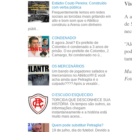
Vis
Estádio Couto Pereira: Construído
com verba pública
Frequentemente lemos em redes
A a
sociais as torcidas rivais gritando em
alto e bom som que o Atlético
de 
construiu a Arena com dinheiro
públi...
nec
CONDENADO!
“Al
E agora José? Ex-prefeito de
Colombo é condenado a 3 anos de
pod
prisão. O ex-prefeito de Colombo, J.
Camargo, foi condenado no ú...
tam
OS MERCENÁRIOS
Mai
Um bando de jogadores safados e
mercenários no Atlético!!!!! E você
Fot
acha ainda que Petraglia é o
culpado???? Após a vexatór...
O ESCUDO ESQUECIDO
TORCIDA QUE DESCONHECE SUA
HISTÓRIA Os tempos são outros, as
informações chegam
instantaneamente e a história está
muito mais acess...
Quem pode substituir Petraglia?
19 de julho, dia do futebol. Devido a