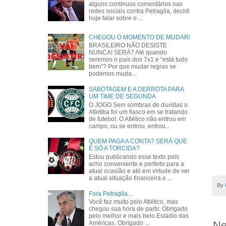
alguns contínuos comentários nas
redes sociais contra Petraglia, decidi
hoje falar sobre o ...
CHEGOU O MOMENTO DE MUDAR!
BRASILEIRO NÃO DESISTE
NUNCA! SERÁ? Até quando
seremos o país dos 7x1 e “está tudo
bem”? Por que mudar regras se
podemos muda...
SABOTAGEM E A DERROTA PARA
UM TIME DE SEGUNDA
O JOGO Sem sombras de duvidas o
Atletiba foi um fiasco em se tratando
de futebol. O Atlético não entrou em
campo, ou se entrou, entrou...
QUEM PAGA A CONTA? SERÁ QUE
É SÓ A TORCIDA?
Estou publicando esse texto pois
acho conveniente e perfeito para a
atual ocasião e até em virtude de ver
a atual situação financeira e ...
By
Fora Petraglia...
Você fez muito pelo Atlético, mas
chegou sua hora de partir. Obrigado
pelo melhor e mais belo Estádio das
Ne
Américas. Obrigado ...