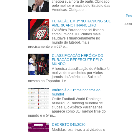
chegou sua hora de partir. Obrigado
pelo melhor e mais belo Estádio das
Américas. Obrigado ...
Pos
FURACÃO EM 1º NO RANKING SUL
Assi
AMERICANO FINANCEIRO
O Atlético Paranaense foi listado
como um dos 100 clubes mais
saudáveis financeiramente no
mundo do futebol, mais
precisamente em 62º e...
CLASSIFICAÇÃO HERÓICA DO
FURACÃO REPERCUTE PELO
MUNDO
A heroica classificação do Atlético foi
motivo de manchetes por vários
jornais da América do Sul e até
mesmo na Espanha. Le...
Atlético é o 31º melhor time do
mundo!
O site Football World Rankings
atualizou o Ranking mundial de
clubes. E o Atlético Paranaense
aparece como 31º melhor time do
mundo e o 5º m...
DECRETO 045/2020
Medidas restritivas a atividades e