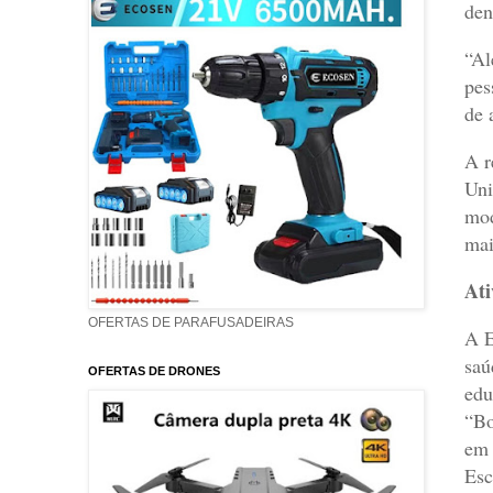
den
“Al
pes
de 
A r
Uni
mod
mai
Ati
OFERTAS DE PARAFUSADEIRAS
A E
saú
OFERTAS DE DRONES
edu
“Bo
em 
Esc