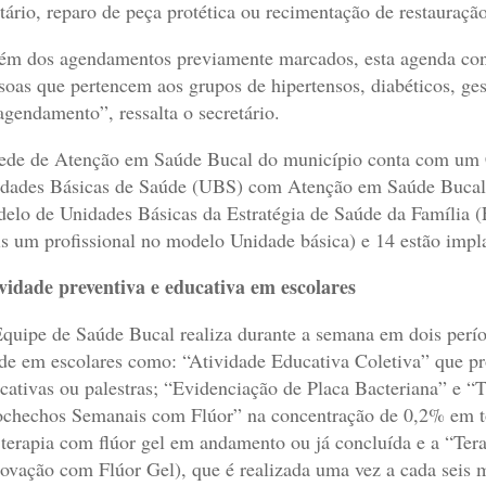
tário, reparo de peça protética ou recimentação de restauração
ém dos agendamentos previamente marcados, esta agenda co
soas que pertencem aos grupos de hipertensos, diabéticos, ges
agendamento”, ressalta o secretário.
ede de Atenção em Saúde Bucal do município conta com um 
dades Básicas de Saúde (UBS) com Atenção em Saúde Buca
elo de Unidades Básicas da Estratégia de Saúde da Família
s um profissional no modelo Unidade básica) e 14 estão imp
vidade preventiva e educativa em escolares
quipe de Saúde Bucal realiza durante a semana em dois perí
de em escolares como: “Atividade Educativa Coletiva” que pro
cativas ou palestras; “Evidenciação de Placa Bacteriana” e “
chechos Semanais com Flúor” na concentração de 0,2% em tod
terapia com flúor gel em andamento ou já concluída e a “Ter
ovação com Flúor Gel), que é realizada uma vez a cada seis 