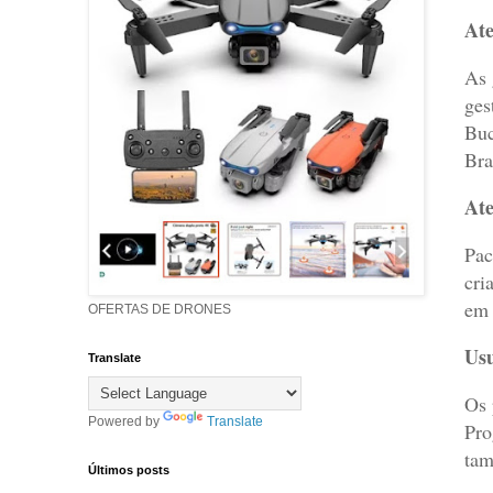
Ate
As 
ges
Buc
Bra
Ate
Pac
cri
em 
OFERTAS DE DRONES
Usu
Translate
Os 
Powered by
Translate
Pro
tam
Últimos posts