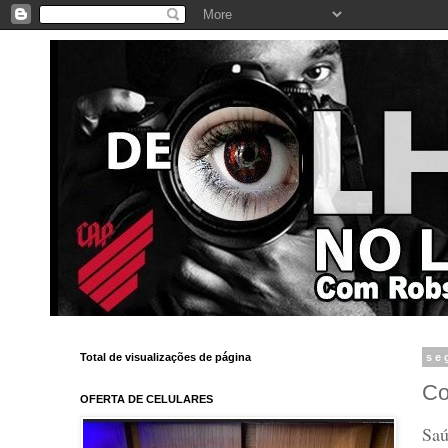
Total de visualizações de página
se
Co
OFERTA DE CELULARES
Saú