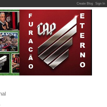
nal
.