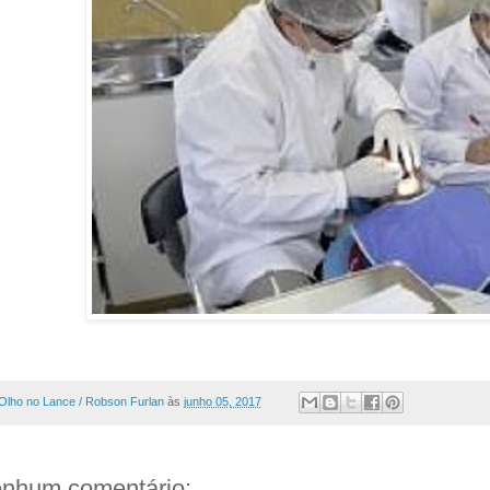
Olho no Lance / Robson Furlan
às
junho 05, 2017
nhum comentário: