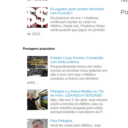
Ex-jogador pede acordo milionário
Po
com Furacão?
Os prejuízos da era + chuteiras
continuam dando as caras no
Atlético. Desta vez, Frederico Nieto,
centroavante que jogou no período
de 2010...
Postagens populares
Estádio Couto Pereira: Construído
com verba pública
Frequentemente lemos em redes
sociais as torcidas rivais gritando em
alto e bom som que o Atlético
construiu a Arena com dinheiro
públi...
Petraglia e a Arena Atletiba ou Trio
de Ferro. LEIA AQUI A VERDADE!
Não, não era 1º de abril, mas mesmo
assim a torcida do Atlético caiu na
maior mentira pregada pela mídia
sensacionalista e opositores de P...
Fora Petraglia...
Você fez muito pelo Atlético, mas