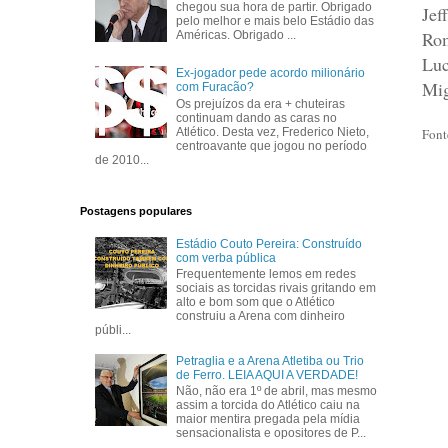
chegou sua hora de partir. Obrigado
Jef
pelo melhor e mais belo Estádio das
Rom
Américas. Obrigado ...
Luc
Ex-jogador pede acordo milionário
Mig
com Furacão?
Os prejuízos da era + chuteiras
continuam dando as caras no
Font
Atlético. Desta vez, Frederico Nieto,
centroavante que jogou no período
de 2010...
Postagens populares
Estádio Couto Pereira: Construído
com verba pública
Frequentemente lemos em redes
sociais as torcidas rivais gritando em
alto e bom som que o Atlético
construiu a Arena com dinheiro
públi...
Petraglia e a Arena Atletiba ou Trio
de Ferro. LEIA AQUI A VERDADE!
Não, não era 1º de abril, mas mesmo
assim a torcida do Atlético caiu na
maior mentira pregada pela mídia
sensacionalista e opositores de P...