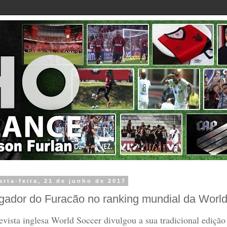
arta-feira, 21 de junho de 2017
gador do Furacão no ranking mundial da Worl
evista inglesa World Soccer divulgou a sua tradicional ediçã