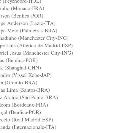
c (Feyenoord-HOL)
inho (Monaco-FRA)
rson (Benfica-POR)
ipe Anderson (Lazio-ITA)
ipe Melo (Palmeiras-BRA)
nadinho (Manchester City-ING)
ipe Luis (Atlético de Madrid-ESP)
riel Jesus (Manchester City-ING)
as (Benfica-POR)
k (Shanghai-CHN)
ndro (Vissel Kobe-JAP)
an (Grêmio-BRA)
as Lima (Santos-BRA)
z Araújo (São Paulo-BRA)
lcom (Bordeaux-FRA)
çal (Benfica-POR)
celo (Real Madrid-ESP)
anda (Internazionale-ITA)