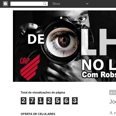
Total de visualizações de página
qu
2
7
1
2
5
6
3
Jo
A r
OFERTA DE CELULARES