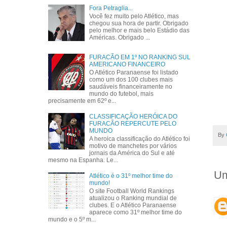
Fora Petraglia...
Você fez muito pelo Atlético, mas
chegou sua hora de partir. Obrigado
pelo melhor e mais belo Estádio das
Américas. Obrigado ...
FURACÃO EM 1º NO RANKING SUL
AMERICANO FINANCEIRO
O Atlético Paranaense foi listado
como um dos 100 clubes mais
saudáveis financeiramente no
mundo do futebol, mais
precisamente em 62º e...
CLASSIFICAÇÃO HERÓICA DO
FURACÃO REPERCUTE PELO
MUNDO
By
A heroica classificação do Atlético foi
motivo de manchetes por vários
jornais da América do Sul e até
mesmo na Espanha. Le...
Um
Atlético é o 31º melhor time do
mundo!
O site Football World Rankings
atualizou o Ranking mundial de
clubes. E o Atlético Paranaense
aparece como 31º melhor time do
mundo e o 5º m...