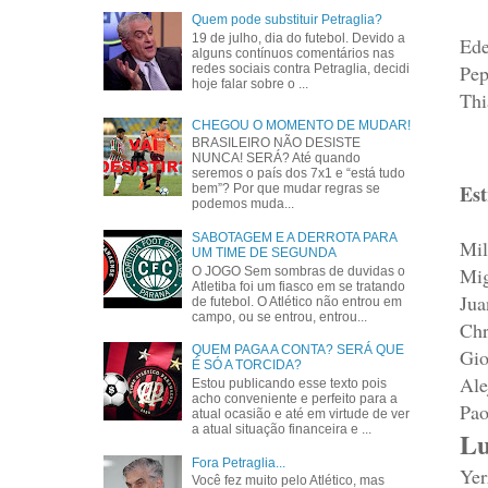
Quem pode substituir Petraglia?
19 de julho, dia do futebol. Devido a
Ede
alguns contínuos comentários nas
Pep
redes sociais contra Petraglia, decidi
hoje falar sobre o ...
Thi
CHEGOU O MOMENTO DE MUDAR!
BRASILEIRO NÃO DESISTE
NUNCA! SERÁ? Até quando
seremos o país dos 7x1 e “está tudo
Est
bem”? Por que mudar regras se
podemos muda...
SABOTAGEM E A DERROTA PARA
Mil
UM TIME DE SEGUNDA
Mig
O JOGO Sem sombras de duvidas o
Atletiba foi um fiasco em se tratando
Jua
de futebol. O Atlético não entrou em
campo, ou se entrou, entrou...
Chr
QUEM PAGA A CONTA? SERÁ QUE
Gio
É SÓ A TORCIDA?
Ale
Estou publicando esse texto pois
acho conveniente e perfeito para a
Pao
atual ocasião e até em virtude de ver
a atual situação financeira e ...
Lu
Fora Petraglia...
Yer
Você fez muito pelo Atlético, mas