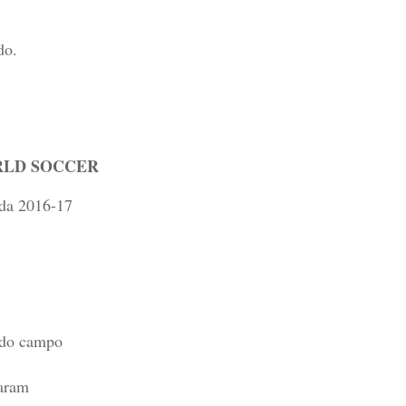
do.
ORLD SOCCER
ada 2016-17
a do campo
caram