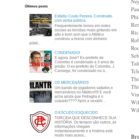
Ney
Últimos posts
Pau
Phi
Estádio Couto Pereira: Construído
com verba pública
Ren
Frequentemente lemos em redes
sociais as torcidas rivais gritando em
Ric
alto e bom som que o Atlético
Rob
construiu a Arena com dinheiro
públi...
Rod
CONDENADO!
Seb
E agora José? Ex-prefeito de
Tal
Colombo é condenado a 3 anos de
prisão. O ex-prefeito de Colombo, J.
Tch
Camargo, foi condenado no ú...
Thi
OS MERCENÁRIOS
Thi
Um bando de jogadores safados e
mercenários no Atlético!!!!! E você
Vin
acha ainda que Petraglia é o
Wil
culpado???? Após a vexatór...
Wil
O ESCUDO ESQUECIDO
TORCIDA QUE DESCONHECE SUA
HISTÓRIA Os tempos são outros, as
informações chegam
instantaneamente e a história está
Bra
muito mais acess...