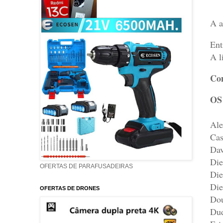
A a
Ent
A l
Con
OS
Ale
Cas
Dav
Die
OFERTAS DE PARAFUSADEIRAS
Die
Die
OFERTAS DE DRONES
Dou
Dud