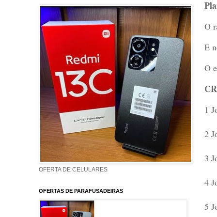
Pla
O r
E n
O e
CR
1 J
2 J
3 J
OFERTA DE CELULARES
4 J
OFERTAS DE PARAFUSADEIRAS
5 J