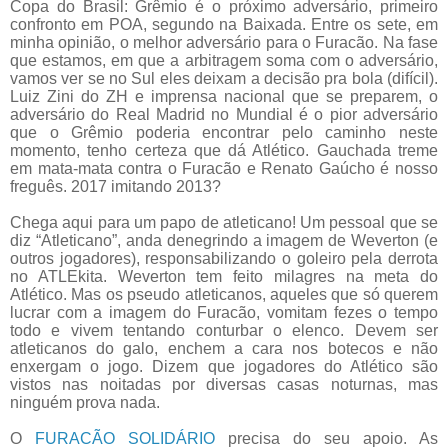
Copa do Brasil: Grêmio é o próximo adversário, primeiro
confronto em POA, segundo na Baixada. Entre os sete, em
minha opinião, o melhor adversário para o Furacão. Na fase
que estamos, em que a arbitragem soma com o adversário,
vamos ver se no Sul eles deixam a decisão pra bola (difícil).
Luiz Zini do ZH e imprensa nacional que se preparem, o
adversário do Real Madrid no Mundial é o pior adversário
que o Grêmio poderia encontrar pelo caminho neste
momento, tenho certeza que dá Atlético. Gauchada treme
em mata-mata contra o Furacão e Renato Gaúcho é nosso
freguês. 2017 imitando 2013?
Chega aqui para um papo de atleticano! Um pessoal que se
diz “Atleticano”, anda denegrindo a imagem de Weverton (e
outros jogadores), responsabilizando o goleiro pela derrota
no ATLEkita. Weverton tem feito milagres na meta do
Atlético. Mas os pseudo atleticanos, aqueles que só querem
lucrar com a imagem do Furacão, vomitam fezes o tempo
todo e vivem tentando conturbar o elenco. Devem ser
atleticanos do galo, enchem a cara nos botecos e não
enxergam o jogo. Dizem que jogadores do Atlético são
vistos nas noitadas por diversas casas noturnas, mas
ninguém prova nada.
O
FURACÃO SOLIDÁRIO
precisa do seu apoio. As