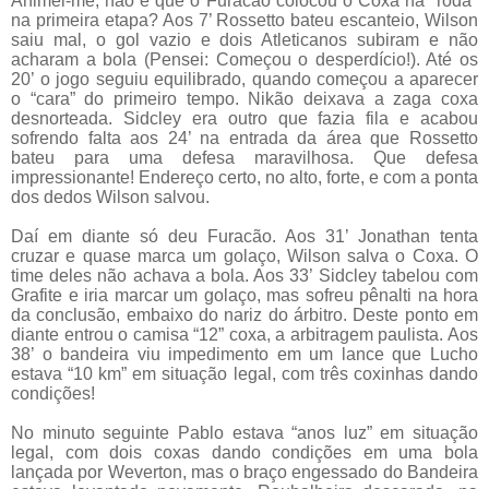
Animei-me, não é que o Furacão colocou o Coxa na "roda"
na primeira etapa? Aos 7’ Rossetto bateu escanteio, Wilson
saiu mal, o gol vazio e dois Atleticanos subiram e não
acharam a bola (Pensei: Começou o desperdício!). Até os
20’ o jogo seguiu equilibrado, quando começou a aparecer
o “cara” do primeiro tempo. Nikão deixava a zaga coxa
desnorteada. Sidcley era outro que fazia fila e acabou
sofrendo falta aos 24’ na entrada da área que Rossetto
bateu para uma defesa maravilhosa. Que defesa
impressionante! Endereço certo, no alto, forte, e com a ponta
dos dedos Wilson salvou.
Daí em diante só deu Furacão. Aos 31’ Jonathan tenta
cruzar e quase marca um golaço, Wilson salva o Coxa. O
time deles não achava a bola. Aos 33’ Sidcley tabelou com
Grafite e iria marcar um golaço, mas sofreu pênalti na hora
da conclusão, embaixo do nariz do árbitro. Deste ponto em
diante entrou o camisa “12” coxa, a arbitragem paulista. Aos
38’ o bandeira viu impedimento em um lance que Lucho
estava “10 km” em situação legal, com três coxinhas dando
condições!
No minuto seguinte Pablo estava “anos luz” em situação
legal, com dois coxas dando condições em uma bola
lançada por Weverton, mas o braço engessado do Bandeira