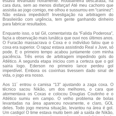
estava levantado novamente. Roubalheira descarada, na
cara dura, sem ao menos disfarçar! Até meu cachorro que
assistia ao jogo comigo, me olhou e sussurrou em “caninez”:
Não estava impedido!!! Investigação na arbitragem do
Brasileirão com urgência, tem gente ganhando dinheiro
para fabricar resultados.
Enquanto isso, o tal Gil, comentarista da “Falida Poderosa”,
fazia a observação mais lunática que ouvi nos últimos anos.
O Furacão massacrava o Coxa e o indivíduo falou que o
coxa era superior. O rapaz estava assistindo Real x Juve, só
pode. E o primeiro tempo acabou juntamente com minha
paciência. Três erros de arbitragem impedindo gols do
Atlético. A segunda etapa iniciou com a certeza que o gol
sairia logo. Ederson no primeiro lance perdeu gol
imperdível. Embora os coxinhas tivessem dado sinal de
vida, o jogo era nosso.
Aos 11´ entrou o camisa “13” ajustando a zaga coxa. O
técnico sacou Nikão, um dos melhores, o cara que
atormentava os Coxas e colocou Douglas Coutinho e o
Atlético sumiu em campo. O velho problema de bolas
levantadas na área apareceu novamente, e claro, GOL
deles. Todo jogo mesma situação, levantou na área é gol.
Um castigo! O time estava muito bem até a saída de Nikão,