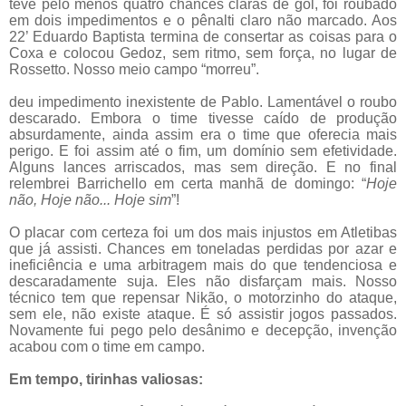
teve pelo menos quatro chances claras de gol, foi roubado
em dois impedimentos e o pênalti claro não marcado. Aos
22’ Eduardo Baptista termina de consertar as coisas para o
Coxa e colocou Gedoz, sem ritmo, sem força, no lugar de
Rossetto. Nosso meio campo “morreu”.
deu impedimento inexistente de Pablo. Lamentável o roubo
descarado. Embora o time tivesse caído de produção
absurdamente, ainda assim era o time que oferecia mais
perigo. E foi assim até o fim, um domínio sem efetividade.
Alguns lances arriscados, mas sem direção. E no final
relembrei Barrichello em certa manhã de domingo: “
Hoje
não, Hoje não... Hoje sim
”!
O placar com certeza foi um dos mais injustos em Atletibas
que já assisti. Chances em toneladas perdidas por azar e
ineficiência e uma arbitragem mais do que tendenciosa e
descaradamente suja. Eles não disfarçam mais. Nosso
técnico tem que repensar Nikão, o motorzinho do ataque,
sem ele, não existe ataque. É só assistir jogos passados.
Novamente fui pego pelo desânimo e decepção, invenção
acabou com o time em campo.
Em tempo, tirinhas valiosas: