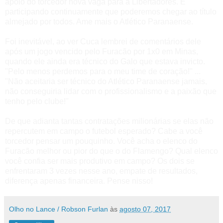
apoio do torcedor nova vaga para a Libertadores. É
participando continuamente que poderemos chegar ao título
almejado por todos. Ame mais o Atlético Paranaense.
Foi inevitável, ao ver Cuca lembrei de comentários dele
após um jogo vencido pelo Furacão por 1x0 em Minas,
quando ele ainda era técnico do Galo que estava invicto.
"Pelo menos perdemos para o meu time de coração!" ...
"Não aceitaria ser técnico do Atlético Paranaense jamais,
não conseguiria lidar com o profissionalismo e a paixão que
tenho pelo clube!"
De que adianta tantas contratações milionárias se elas não
repercutem em campo o futebol esperado? Cabe a você
torcedor pensar um pouquinho. Você acha o elenco do
Furacão melhor ou pior do que o do Flamengo? Qual elenco
você confia ser mais produtivo em campo? Os dois se
enfrentaram 3 vezes nesse ano, empate de resultados,
diferença apenas financeira. Pense nisso!
Olho no Lance / Robson Furlan
às
agosto 07, 2017