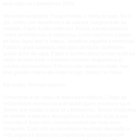
pela vaga na Libertadores 2018.
Weverton fantástico! Thiago Heleno o nome do jogo, fez o
gol, voltou com aquela raça de outrora, sangrou fruto da
vontade. Paulo André soberano. Pavez, passes precisos,
cortes providenciais e silencioso. Lucho valorizou a posse
de bola, ligou bem o ataque.
Jonathan jogando o essencial.
Fabrício grata surpresa, veio para ser titular. Guilherme
quase dono da vaga. Pablo e Sidcley bens na marcação na
saída de bola onde o primeiro combate atrapalhava as
subidas palmeirenses. Ederson não apareceu tanto, mas
teve grande chance de matar o jogo, méritos ao Prass.
Em tempo: Tirinhas valiosas
O momento é de união de todos pelo Atlético. Chega de
reclamações excessivas e de politicagem, encheu o saco.
Temos que manter o foco na Libertadores. Temos condições
de reverter o placar e alcançarmos a classificação, o que
nos cabe é fazer uma corrente positiva por mais essa
conquista. Caso não alcancemos o resultado desejado, a
vida seguirá e temos um campeonato para buscar com