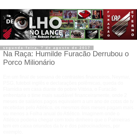
segunda-feira, 7 de agosto de 2017
Na Raça: Humilde Furacão Derrubou o
Porco Milionário
Em um final de semana de contrastes financeiros, Neymar,
PSG, futebol inglês e declarações polêmicas, queda do
Flamídia em casa diante do pobre Vitória, o Furacão
enfrentaria o time mais saudável financeiramente, onde 2
meses de salários pagos equivalem a um ano de cotas de tv
recebidas pelo Atlético, os mesmos dois meses pagam mais
ou menos a Folha anual do Atlético. Imaginem onde o
Atlético poderia chegar com todo dinheiro que o Palmeiras
tem em caixa oriundos da tv e dos patrocinadores, por
exemplo.