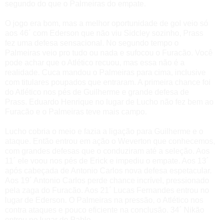
segundo do que o Palmeiras do empate.
O jogo era bom, mas a melhor oportunidade de gol veio só
aos 46´ com Ederson que não viu Sidcley sozinho, Prass
fez uma defesa sensacional.
No segundo tempo o
Palmeiras veio pro tudo ou nada e sufocou o Furacão. Você
pode achar que o Atlético recuou, mas essa não é a
realidade. Cuca mandou o Palmeiras para cima, inclusive
com titulares poupados que entraram. A primeira chance foi
do Atlético nos pés de Guilherme e grande defesa de
Prass.
Eduardo Henrique no lugar de Lucho não fez bem ao
Furacão e o Palmeiras teve mais campo.
Lucho cobria o meio e fazia a ligação para Guilherme e o
ataque.
Então entrou em ação o Weverton que conhecemos,
com grandes defesas que o conduziram até a seleção. Aos
11´ ele voou nos pés de Erick e impediu o empate. Aos 13´
após cabeçada de Antonio Carlos nova defesa espetacular.
Aos 19´ Antonio Carlos perde chance incrível, pressionado
pela zaga do Furacão. Aos 21´ Lucas Fernandes entrou no
lugar de Ederson.
O Palmeiras na pressão, o Atlético nos
contra ataques e pouco eficiente na conclusão. 34´
Nikão
entrou no lugar de Pablo.