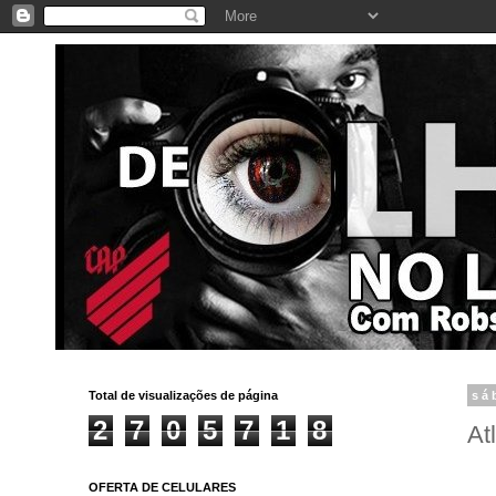
Total de visualizações de página
sá
2
7
0
5
7
1
8
At
OFERTA DE CELULARES