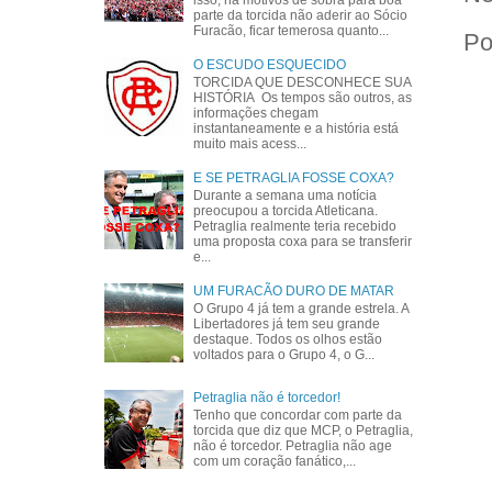
parte da torcida não aderir ao Sócio
Furacão, ficar temerosa quanto...
Po
O ESCUDO ESQUECIDO
TORCIDA QUE DESCONHECE SUA
HISTÓRIA Os tempos são outros, as
informações chegam
instantaneamente e a história está
muito mais acess...
E SE PETRAGLIA FOSSE COXA?
Durante a semana uma notícia
preocupou a torcida Atleticana.
Petraglia realmente teria recebido
uma proposta coxa para se transferir
e...
UM FURACÃO DURO DE MATAR
O Grupo 4 já tem a grande estrela. A
Libertadores já tem seu grande
destaque. Todos os olhos estão
voltados para o Grupo 4, o G...
Petraglia não é torcedor!
Tenho que concordar com parte da
torcida que diz que MCP, o Petraglia,
não é torcedor. Petraglia não age
com um coração fanático,...