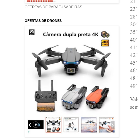
21´
23´
OFERTAS DE PARAFUSADEIRAS
28´
OFERTAS DE DRONES
30´
35´
40´
41´
42´
45´
46´
48´
49´
Val
sem