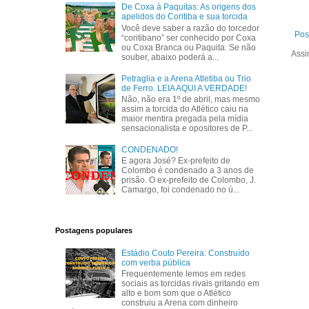
De Coxa à Paquitas: As origens dos
apelidos do Coritiba e sua torcida
Você deve saber a razão do torcedor
Pos
“coritibano” ser conhecido por Coxa
ou Coxa Branca ou Paquita. Se não
Assi
souber, abaixo poderá a...
Petraglia e a Arena Atletiba ou Trio
de Ferro. LEIA AQUI A VERDADE!
Não, não era 1º de abril, mas mesmo
assim a torcida do Atlético caiu na
maior mentira pregada pela mídia
sensacionalista e opositores de P...
CONDENADO!
E agora José? Ex-prefeito de
Colombo é condenado a 3 anos de
prisão. O ex-prefeito de Colombo, J.
Camargo, foi condenado no ú...
Postagens populares
Estádio Couto Pereira: Construído
com verba pública
Frequentemente lemos em redes
sociais as torcidas rivais gritando em
alto e bom som que o Atlético
construiu a Arena com dinheiro