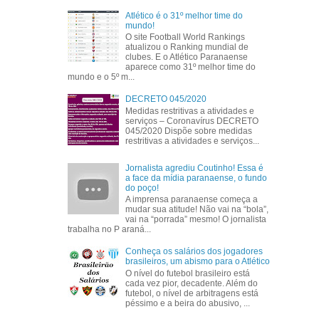
Atlético é o 31º melhor time do
mundo!
O site Football World Rankings
atualizou o Ranking mundial de
clubes. E o Atlético Paranaense
aparece como 31º melhor time do
mundo e o 5º m...
DECRETO 045/2020
Medidas restritivas a atividades e
serviços – Coronavírus DECRETO
045/2020 Dispõe sobre medidas
restritivas a atividades e serviços...
Jornalista agrediu Coutinho! Essa é
a face da mídia paranaense, o fundo
do poço!
A imprensa paranaense começa a
mudar sua atitude! Não vai na “bola”,
vai na “porrada” mesmo! O jornalista
trabalha no P araná...
Conheça os salários dos jogadores
brasileiros, um abismo para o Atlético
O nível do futebol brasileiro está
cada vez pior, decadente. Além do
futebol, o nível de arbitragens está
péssimo e a beira do abusivo, ...