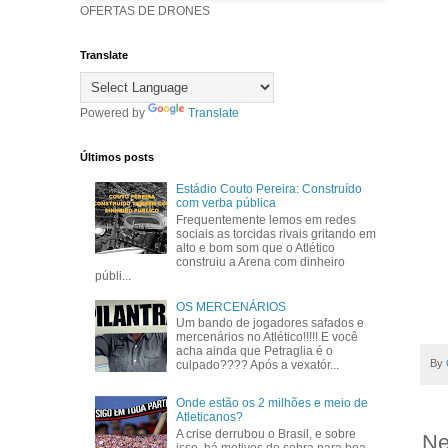
OFERTAS DE DRONES
Translate
Powered by
Translate
Últimos posts
Estádio Couto Pereira: Construído
com verba pública
Frequentemente lemos em redes
sociais as torcidas rivais gritando em
alto e bom som que o Atlético
construiu a Arena com dinheiro
públi...
OS MERCENÁRIOS
Um bando de jogadores safados e
mercenários no Atlético!!!!! E você
acha ainda que Petraglia é o
By
culpado???? Após a vexatór...
Onde estão os 2 milhões e meio de
Atleticanos?
A crise derrubou o Brasil, e sobre
Ne
isso, há motivos de sobra para boa