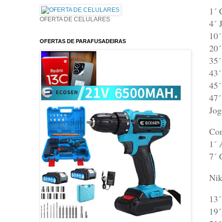
1´ 
OFERTA DE CELULARES
4´ 
10´
OFERTAS DE PARAFUSADEIRAS
20´
35´
43´
45´
47´
Jog
Com
1´ 
7´ 
Nik
13´
19´