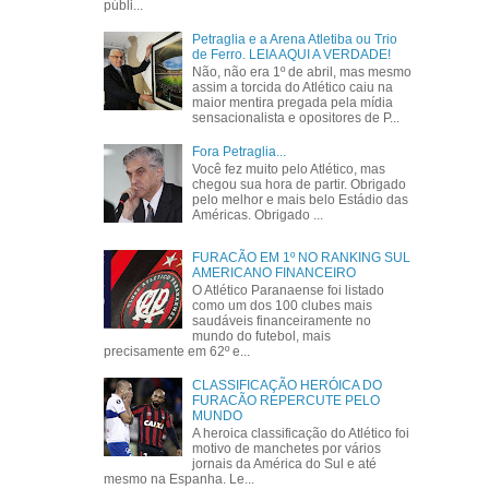
públi...
Petraglia e a Arena Atletiba ou Trio
de Ferro. LEIA AQUI A VERDADE!
Não, não era 1º de abril, mas mesmo
assim a torcida do Atlético caiu na
maior mentira pregada pela mídia
sensacionalista e opositores de P...
Fora Petraglia...
Você fez muito pelo Atlético, mas
chegou sua hora de partir. Obrigado
pelo melhor e mais belo Estádio das
Américas. Obrigado ...
FURACÃO EM 1º NO RANKING SUL
AMERICANO FINANCEIRO
O Atlético Paranaense foi listado
como um dos 100 clubes mais
saudáveis financeiramente no
mundo do futebol, mais
precisamente em 62º e...
CLASSIFICAÇÃO HERÓICA DO
FURACÃO REPERCUTE PELO
MUNDO
A heroica classificação do Atlético foi
motivo de manchetes por vários
jornais da América do Sul e até
mesmo na Espanha. Le...