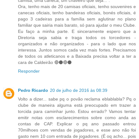
camisa, uma caneca, um chaveiro que seja...".
Ora, tenho mais de 20 camisas oficiais, tenho souvenires e
canecas oficiais, tenho bandeiras oficiais, bonés oficiais, é
pago 3 cadeiras para a família sem aglutinar no plano
familiar que sairia mais barato, só para ajudar o meu Clube.
Eu faço a minha parte. E sinceramente espero que a
Diretoria seja sabia e traga todos os torcedores -
organizados e não organizados - para o lado que nos
interessa. Juntos somos cada vez mais fortes. Precisamos
de todos os atleticanos e a Baixada precisa voltar a ter a
cara de Caldeirão 🔴⚫️🔴⚫️
Responder
Pedro Ricardo
20 de julho de 2016 às 08:39
Volto a dizer... sabe pq o povão reclama eblablabla? Pq o
clube de maneira alguma está preocupado em trazer a
torcida para caminhar junto. Estou errado? Vamos tentar
emitir notas com esclarecimentos sobre como anda as
contas de CAP. Explicar o pq ano passado entrou
70milhoes com vendas de jogadores, e esse ano não foi
gasto nem 10 com entrada de jogadores. (É oq acho... pois