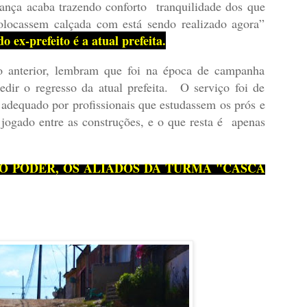
ança acaba trazendo conforto tranquilidade dos que
colocassem calçada com está sendo realizado agora”
ex-prefeito é a atual prefeita.
o anterior, lembram que foi na época de campanha
dir o regresso da atual prefeita. O serviço foi de
adequado por profissionais que estudassem os prós e
jogado entre as construções, e o que resta é apenas
O PODER, OS ALIADOS DA TURMA "CASCA