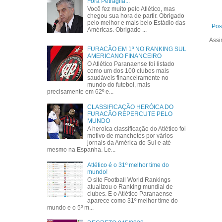
Fora Petraglia...
Você fez muito pelo Atlético, mas
chegou sua hora de partir. Obrigado
pelo melhor e mais belo Estádio das
Pos
Américas. Obrigado ...
Assi
FURACÃO EM 1º NO RANKING SUL
AMERICANO FINANCEIRO
O Atlético Paranaense foi listado
como um dos 100 clubes mais
saudáveis financeiramente no
mundo do futebol, mais
precisamente em 62º e...
CLASSIFICAÇÃO HERÓICA DO
FURACÃO REPERCUTE PELO
MUNDO
A heroica classificação do Atlético foi
motivo de manchetes por vários
jornais da América do Sul e até
mesmo na Espanha. Le...
Atlético é o 31º melhor time do
mundo!
O site Football World Rankings
atualizou o Ranking mundial de
clubes. E o Atlético Paranaense
aparece como 31º melhor time do
mundo e o 5º m...