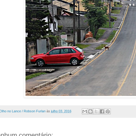
Olho no Lance / Robson Furlan
às
julho 03, 2016
nhum comentário: