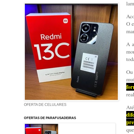
lam
Aco
O e
man
A a
mor
tod
Ou 
mui
for
rea
OFERTA DE CELULARES
Até
dif
OFERTAS DE PARAFUSADEIRAS
pre
qu