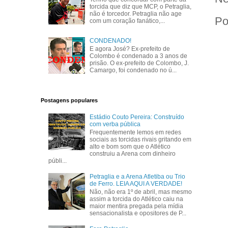
torcida que diz que MCP, o Petraglia,
não é torcedor. Petraglia não age
Po
com um coração fanático,...
CONDENADO!
E agora José? Ex-prefeito de
Colombo é condenado a 3 anos de
prisão. O ex-prefeito de Colombo, J.
Camargo, foi condenado no ú...
Postagens populares
Estádio Couto Pereira: Construído
com verba pública
Frequentemente lemos em redes
sociais as torcidas rivais gritando em
alto e bom som que o Atlético
construiu a Arena com dinheiro
públi...
Petraglia e a Arena Atletiba ou Trio
de Ferro. LEIA AQUI A VERDADE!
Não, não era 1º de abril, mas mesmo
assim a torcida do Atlético caiu na
maior mentira pregada pela mídia
sensacionalista e opositores de P...