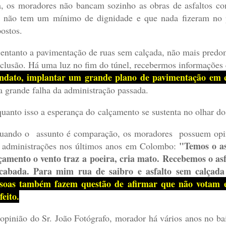
a, os moradores não bancam sozinho as obras de asfaltos co
 não tem um mínimo de dignidade e que nada fizeram no p
ostos.
entanto a pavimentação de ruas sem calçada, não mais predo
clusão. Há uma luz no fim do túnel, recebermos informações
dato, implantar um grande plano de pavimentação em 
 grande falha da administração passada.
uanto isso a esperança do calçamento se sustenta no olhar do
uando o assunto é comparação, os moradores possuem opiniõ
"Temos o as
 administrações nos últimos anos em Colombo:
çamento o vento traz a poeira, cria mato. Recebemos o a
cabada. Para mim rua de saibro e asfalto sem calçada
soas também fazem questão de afirmar que não votam e
feito.
opinião do Sr. João Fotógrafo, morador há vários anos no b