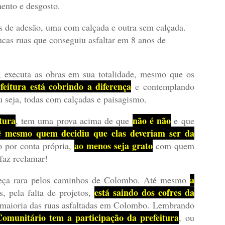
mento e desgosto.
s de adesão, uma com calçada e outra sem calçada.
cas ruas que conseguiu asfaltar em 8 anos de
, executa as obras em sua totalidade, mesmo que os
feitura está cobrindo a diferença
e contemplando
 seja, todas com calçadas e paisagismo.
tura
não é não
, tem uma prova acima de que
e que
cê mesmo quem decidiu que elas deveriam ser da
ao menos seja grato
so por conta própria,
com quem
faz reclamar!
a
peça rara pelos caminhos de Colombo. Até mesmo
está saindo dos cofres da
, pela falta de projetos,
 maioria das ruas asfaltadas em Colombo. Lembrando
omunitário tem a participação da prefeitura
, ou