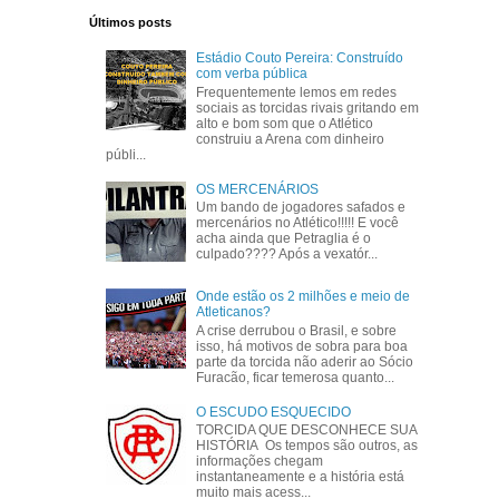
Últimos posts
Estádio Couto Pereira: Construído
com verba pública
Frequentemente lemos em redes
sociais as torcidas rivais gritando em
alto e bom som que o Atlético
construiu a Arena com dinheiro
públi...
OS MERCENÁRIOS
Um bando de jogadores safados e
mercenários no Atlético!!!!! E você
acha ainda que Petraglia é o
culpado???? Após a vexatór...
Onde estão os 2 milhões e meio de
Atleticanos?
A crise derrubou o Brasil, e sobre
isso, há motivos de sobra para boa
parte da torcida não aderir ao Sócio
Furacão, ficar temerosa quanto...
O ESCUDO ESQUECIDO
TORCIDA QUE DESCONHECE SUA
HISTÓRIA Os tempos são outros, as
informações chegam
instantaneamente e a história está
muito mais acess...