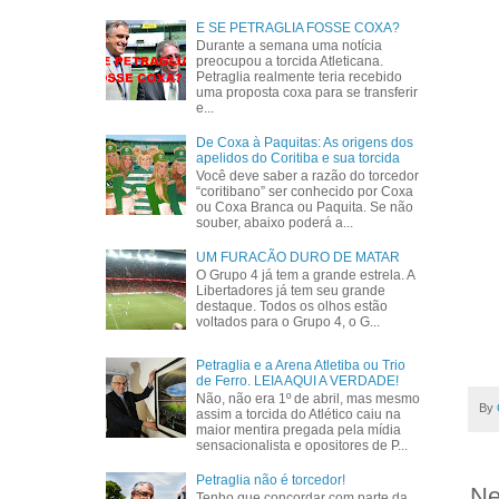
E SE PETRAGLIA FOSSE COXA?
Durante a semana uma notícia
preocupou a torcida Atleticana.
Petraglia realmente teria recebido
uma proposta coxa para se transferir
e...
De Coxa à Paquitas: As origens dos
apelidos do Coritiba e sua torcida
Você deve saber a razão do torcedor
“coritibano” ser conhecido por Coxa
ou Coxa Branca ou Paquita. Se não
souber, abaixo poderá a...
UM FURACÃO DURO DE MATAR
O Grupo 4 já tem a grande estrela. A
Libertadores já tem seu grande
destaque. Todos os olhos estão
voltados para o Grupo 4, o G...
Petraglia e a Arena Atletiba ou Trio
de Ferro. LEIA AQUI A VERDADE!
Não, não era 1º de abril, mas mesmo
By
assim a torcida do Atlético caiu na
maior mentira pregada pela mídia
sensacionalista e opositores de P...
Petraglia não é torcedor!
Ne
Tenho que concordar com parte da