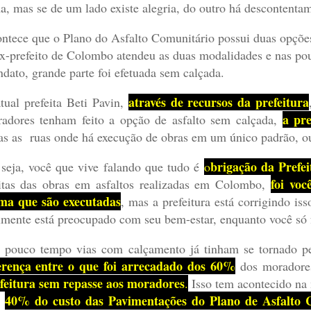
a, mas se de um lado existe alegria, do outro há descontenta
ntece que o Plano do Asfalto Comunitário possui duas opçõe
x-prefeito de Colombo atendeu as duas modalidades e nas pou
dato, grande parte foi efetuada sem calçada.
através de recursos da prefeitura
tual prefeita Beti Pavin,
a pre
adores tenham feito a opção de asfalto sem calçada,
as as ruas onde há execução de obras em um único padrão, ou
brigação da Prefei
seja, você que vive falando que tudo é
o
foi vo
tas das obras em asfaltos realizadas em Colombo,
ma que são executadas
, mas a prefeitura está corrigindo is
lmente está preocupado com seu bem-estar, enquanto você só 
 pouco tempo vias com calçamento já tinham se tornado 
erença entre o que foi arrecadado dos 60%
dos moradores
feitura sem repasse aos moradores
.
Isso tem acontecido na
40% do custo das Pavimentações do Plano de Asfalto C
e