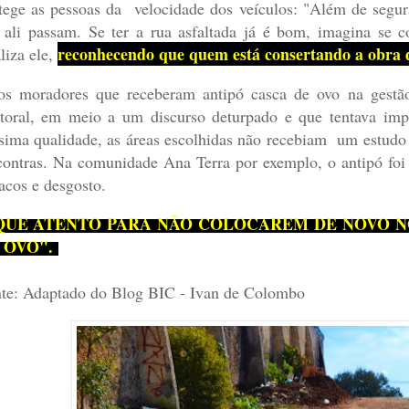
tege as pessoas da velocidade dos veículos: "Além de segur
 ali passam. Se ter a rua asfaltada já é bom, imagina se 
reconhecendo que quem está consertando a obra do 
aliza ele,
os moradores que receberam antipó casca de ovo na gestã
itoral, em meio a um discurso deturpado e que tentava impe
sima qualidade, as áreas escolhidas não recebiam um estudo 
contras. Na comunidade Ana Terra por exemplo, o antipó foi 
acos e desgosto.
QUE ATENTO PARA NÃO COLOCAREM DE NOVO N
 OVO".
te: Adaptado do Blog BIC - Ivan de Colombo