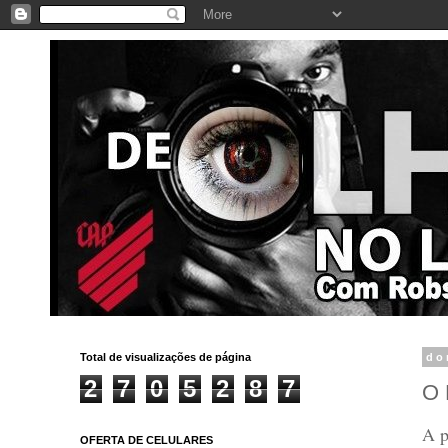
Total de visualizações de página
do
2
7
0
5
2
8
7
O
A p
OFERTA DE CELULARES