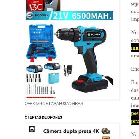
sej
que
imp
No 
con
man
uma
Enq
E q
das
cal
ina
OFERTAS DE PARAFUSADEIRAS
pes
OFERTAS DE DRONES
pre
Na 