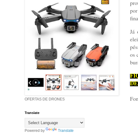
pro
por
fin
Já 
ele
pés
os 
bur
FI
DE
Fon
OFERTAS DE DRONES
Translate
Powered by
Translate