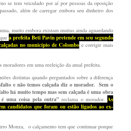
mo se tem veiculado por aí por pessoas da oposição
assado, além de carregar embora seu dinheiro dos
mina, muito embora existam muitas ainda aguardando
a prefeita Beti Pavin pretende em seu segundo
 que
calçadas no município de Colombo
e corrigir mais
s moradores em uma reeleição da atual prefeita.
es distintas quando perguntados sobre a diferença
falto e não temos calçada diz o morador. Sem o
sfalto há muito tempo mas sem calçada é uma obra
 é uma coisa pela outra”
As
reclama o morador.
m candidatos que foram ou estão ligados ao ex-
airro Monza, o calçamento tem que continuar porque