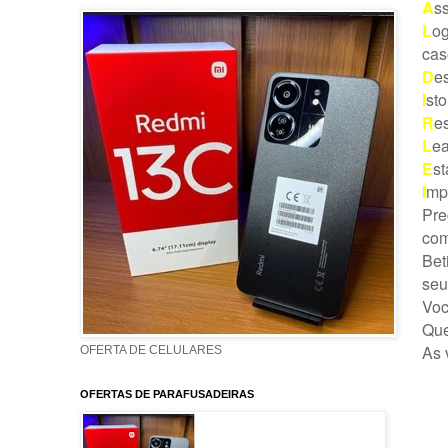
A
ss
L
og
cas
D
es
I
sto
R
es
L
ea
E
st
I
mpr
Pre
com
Bet
seu
Voc
Que
As 
OFERTA DE CELULARES
OFERTAS DE PARAFUSADEIRAS