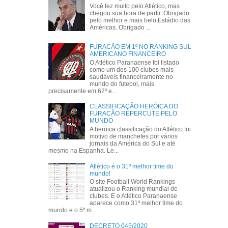
Você fez muito pelo Atlético, mas
chegou sua hora de partir. Obrigado
pelo melhor e mais belo Estádio das
Américas. Obrigado ...
FURACÃO EM 1º NO RANKING SUL
AMERICANO FINANCEIRO
O Atlético Paranaense foi listado
como um dos 100 clubes mais
saudáveis financeiramente no
mundo do futebol, mais
precisamente em 62º e...
CLASSIFICAÇÃO HERÓICA DO
FURACÃO REPERCUTE PELO
MUNDO
A heroica classificação do Atlético foi
motivo de manchetes por vários
jornais da América do Sul e até
mesmo na Espanha. Le...
Atlético é o 31º melhor time do
mundo!
O site Football World Rankings
atualizou o Ranking mundial de
clubes. E o Atlético Paranaense
aparece como 31º melhor time do
mundo e o 5º m...
DECRETO 045/2020