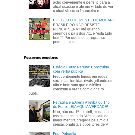
acho conveniente e perfeito para a
atual ocasião e até em virtude de ver
a atual situação financeira e ...
CHEGOU O MOMENTO DE MUDAR!
BRASILEIRO NÃO DESISTE
NUNCA! SERÁ? Até quando
seremos o país dos 7x1 e “está tudo
bem”? Por que mudar regras se
podemos muda...
Postagens populares
Estádio Couto Pereira: Construído
com verba pública
Frequentemente lemos em redes
sociais as torcidas rivais gritando em
alto e bom som que o Atlético
construiu a Arena com dinheiro
públi...
Petraglia e a Arena Atletiba ou Trio
de Ferro. LEIA AQUI A VERDADE!
Não, não era 1º de abril, mas mesmo
assim a torcida do Atlético caiu na
maior mentira pregada pela mídia
sensacionalista e opositores de P...
Fora Petraglia...