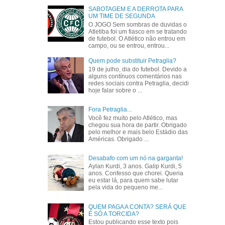
SABOTAGEM E A DERROTA PARA
UM TIME DE SEGUNDA
O JOGO Sem sombras de duvidas o
Atletiba foi um fiasco em se tratando
de futebol. O Atlético não entrou em
campo, ou se entrou, entrou...
Quem pode substituir Petraglia?
19 de julho, dia do futebol. Devido a
alguns contínuos comentários nas
redes sociais contra Petraglia, decidi
hoje falar sobre o ...
Fora Petraglia...
Você fez muito pelo Atlético, mas
chegou sua hora de partir. Obrigado
pelo melhor e mais belo Estádio das
Américas. Obrigado ...
Desabafo com um nó na garganta!
Aylan Kurdi, 3 anos. Galip Kurdi, 5
anos. Confesso que chorei. Queria
eu estar lá, para quem sabe lutar
pela vida do pequeno me...
QUEM PAGA A CONTA? SERÁ QUE
É SÓ A TORCIDA?
Estou publicando esse texto pois