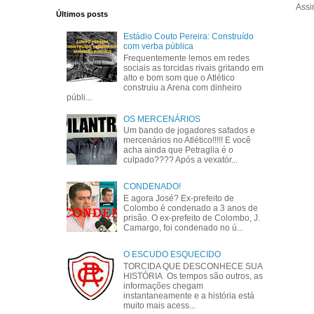
Assi
Últimos posts
Estádio Couto Pereira: Construído
com verba pública
Frequentemente lemos em redes
sociais as torcidas rivais gritando em
alto e bom som que o Atlético
construiu a Arena com dinheiro
públi...
OS MERCENÁRIOS
Um bando de jogadores safados e
mercenários no Atlético!!!!! E você
acha ainda que Petraglia é o
culpado???? Após a vexatór...
CONDENADO!
E agora José? Ex-prefeito de
Colombo é condenado a 3 anos de
prisão. O ex-prefeito de Colombo, J.
Camargo, foi condenado no ú...
O ESCUDO ESQUECIDO
TORCIDA QUE DESCONHECE SUA
HISTÓRIA Os tempos são outros, as
informações chegam
instantaneamente e a história está
muito mais acess...