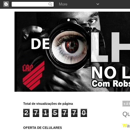
Total de visualizações de página
sá
2
7
1
5
7
7
0
Qu
W
a
OFERTA DE CELULARES