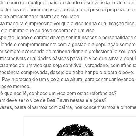
im como em qualquer país ou cidade desenvolvida, o vice tem u
o, temos de querer um vice que seja uma pessoa preparada e c
o de precisar administrar ao seu lado.
ta maneira é imprescindível que o vice tenha qualificação técnic
 é o mínimo que se deve esperar de um vice.
peitabilidade e caráter devem ser intrínsecos a personalidade d
ldade e comprometimento com a gestão e a população sempre
ar sempre exercendo de maneira digna e profissional o seu pape
escindíveis qualidades básicas para um vice que sirva a popul
cisamos de um vice que seja confiável, verdadeiro, com trânsito 
petência comprovada, desejo de trabalhar pelo e para o povo.
i Pavin precisa de um vice à sua altura, para continuar levand
 povo merece.
ê que nos lê, conhece um vice com estas referências?
m deve ser o vice de Beti Pavin nestas eleições?
vezes, basta olharmos com calma, nos concentrarmos e o nome 