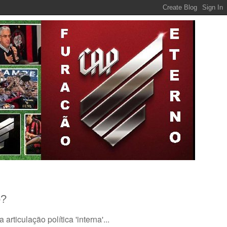
o?
rticulação política 'interna'...