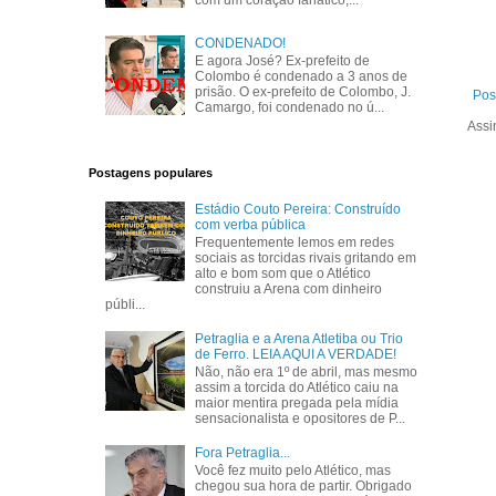
com um coração fanático,...
CONDENADO!
E agora José? Ex-prefeito de
Colombo é condenado a 3 anos de
prisão. O ex-prefeito de Colombo, J.
Pos
Camargo, foi condenado no ú...
Assi
Postagens populares
Estádio Couto Pereira: Construído
com verba pública
Frequentemente lemos em redes
sociais as torcidas rivais gritando em
alto e bom som que o Atlético
construiu a Arena com dinheiro
públi...
Petraglia e a Arena Atletiba ou Trio
de Ferro. LEIA AQUI A VERDADE!
Não, não era 1º de abril, mas mesmo
assim a torcida do Atlético caiu na
maior mentira pregada pela mídia
sensacionalista e opositores de P...
Fora Petraglia...
Você fez muito pelo Atlético, mas
chegou sua hora de partir. Obrigado