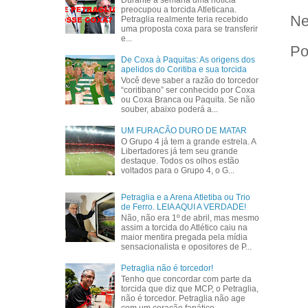
Durante a semana uma notícia
preocupou a torcida Atleticana.
Ne
Petraglia realmente teria recebido
uma proposta coxa para se transferir
e...
Po
De Coxa à Paquitas: As origens dos
apelidos do Coritiba e sua torcida
Você deve saber a razão do torcedor
“coritibano” ser conhecido por Coxa
ou Coxa Branca ou Paquita. Se não
souber, abaixo poderá a...
UM FURACÃO DURO DE MATAR
O Grupo 4 já tem a grande estrela. A
Libertadores já tem seu grande
destaque. Todos os olhos estão
voltados para o Grupo 4, o G...
Petraglia e a Arena Atletiba ou Trio
de Ferro. LEIA AQUI A VERDADE!
Não, não era 1º de abril, mas mesmo
assim a torcida do Atlético caiu na
maior mentira pregada pela mídia
sensacionalista e opositores de P...
Petraglia não é torcedor!
Tenho que concordar com parte da
torcida que diz que MCP, o Petraglia,
não é torcedor. Petraglia não age