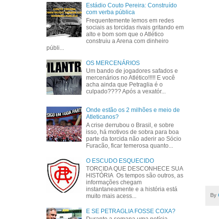
Estádio Couto Pereira: Construído
com verba pública
Frequentemente lemos em redes
sociais as torcidas rivais gritando em
alto e bom som que o Atlético
construiu a Arena com dinheiro
públi...
OS MERCENÁRIOS
Um bando de jogadores safados e
mercenários no Atlético!!!!! E você
acha ainda que Petraglia é o
culpado???? Após a vexatór...
Onde estão os 2 milhões e meio de
Atleticanos?
A crise derrubou o Brasil, e sobre
isso, há motivos de sobra para boa
parte da torcida não aderir ao Sócio
Furacão, ficar temerosa quanto...
O ESCUDO ESQUECIDO
TORCIDA QUE DESCONHECE SUA
HISTÓRIA Os tempos são outros, as
informações chegam
instantaneamente e a história está
By
muito mais acess...
E SE PETRAGLIA FOSSE COXA?