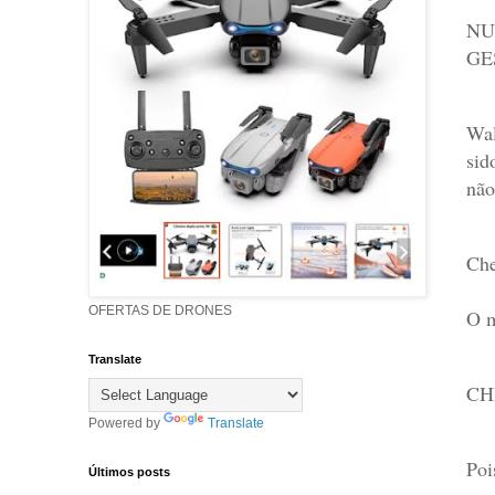
NU
GE
Wal
sid
não
Che
OFERTAS DE DRONES
O 
Translate
CH
Powered by
Translate
Poi
Últimos posts