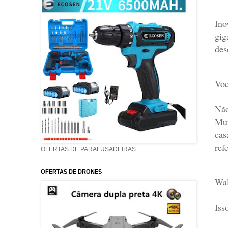
Ino
gig
des
Voc
Não
Mun
cas
ref
OFERTAS DE PARAFUSADEIRAS
OFERTAS DE DRONES
Wal
Is