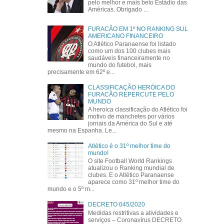
pelo melhor e mais belo Estádio das
Américas. Obrigado ...
FURACÃO EM 1º NO RANKING SUL
AMERICANO FINANCEIRO
O Atlético Paranaense foi listado
como um dos 100 clubes mais
saudáveis financeiramente no
mundo do futebol, mais
precisamente em 62º e...
CLASSIFICAÇÃO HERÓICA DO
FURACÃO REPERCUTE PELO
MUNDO
A heroica classificação do Atlético foi
motivo de manchetes por vários
jornais da América do Sul e até
mesmo na Espanha. Le...
Atlético é o 31º melhor time do
mundo!
O site Football World Rankings
atualizou o Ranking mundial de
clubes. E o Atlético Paranaense
aparece como 31º melhor time do
mundo e o 5º m...
DECRETO 045/2020
Medidas restritivas a atividades e
serviços – Coronavírus DECRETO