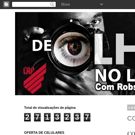
Total de visualizações de página
sá
2
7
1
3
2
3
7
C
CO
OFERTA DE CELULARES