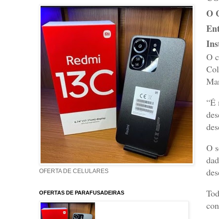
O C
Ent
Ins
O c
Col
Mar
“É 
des
des
O s
dad
des
OFERTA DE CELULARES
Tod
OFERTAS DE PARAFUSADEIRAS
con