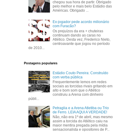
chegou sua hora de partir. Obrigado
pelo melhor e mais belo Estádio das
Américas. Obrigado ...
Ex-jogador pede acordo milionário
com Furacão?
Os prejuízos da era + chuteiras
continuam dando as caras no
Atlético. Desta vez, Frederico Nieto,
centroavante que jogou no período
de 2010...
Postagens populares
Estádio Couto Pereira: Construído
com verba pública
Frequentemente lemos em redes
sociais as torcidas rivais gritando em
alto e bom som que o Atlético
construiu a Arena com dinheiro
públi...
Petraglia e a Arena Atletiba ou Trio
de Ferro. LEIA AQUI A VERDADE!
Não, não era 1º de abril, mas mesmo
assim a torcida do Atlético caiu na
maior mentira pregada pela mídia
sensacionalista e opositores de P...