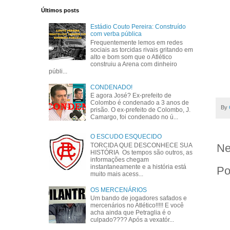
Últimos posts
Estádio Couto Pereira: Construído
com verba pública
Frequentemente lemos em redes
sociais as torcidas rivais gritando em
alto e bom som que o Atlético
construiu a Arena com dinheiro
públi...
CONDENADO!
E agora José? Ex-prefeito de
Colombo é condenado a 3 anos de
By
prisão. O ex-prefeito de Colombo, J.
Camargo, foi condenado no ú...
O ESCUDO ESQUECIDO
TORCIDA QUE DESCONHECE SUA
Ne
HISTÓRIA Os tempos são outros, as
informações chegam
instantaneamente e a história está
Po
muito mais acess...
OS MERCENÁRIOS
Um bando de jogadores safados e
mercenários no Atlético!!!!! E você
acha ainda que Petraglia é o
culpado???? Após a vexatór...