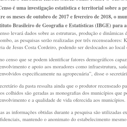
enso é uma investigação estatística e territorial sobre a p
re os meses de outubro de 2017 e fevereiro de 2018, o mu
tituto Brasileiro de Geografia e Estatísticas (IBGE) par
enso levará dados sobre as estruturas, produção e dinâmicas 
ombo, as pesquisas serão realizadas por três recenseadores: 
ia de Jesus Costa Cordeiro, podendo ser deslocados ao local o
no censo que se podem identificar fatores demográficos capaze
envolvimento e apoio aos moradores como infraestrutura, saú
envolvidos especificamente na agropecuária”, disse o secretá
ecretário da pasta ressalta ainda que o produtor recenseado pass
os colhidos são geradas as monografias dos municípios que po
envolvimento e a qualidade de vida oferecida aos municípios.
as as informações obtidas durante a pesquisa são utilizadas e
fidenciais, mantendo o anonimato do estabelecimento mesmo 