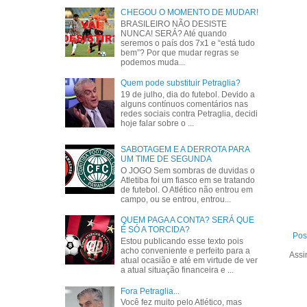
CHEGOU O MOMENTO DE MUDAR!
BRASILEIRO NÃO DESISTE
NUNCA! SERÁ? Até quando
seremos o país dos 7x1 e “está tudo
bem”? Por que mudar regras se
podemos muda...
Quem pode substituir Petraglia?
19 de julho, dia do futebol. Devido a
alguns contínuos comentários nas
redes sociais contra Petraglia, decidi
hoje falar sobre o ...
SABOTAGEM E A DERROTA PARA
UM TIME DE SEGUNDA
O JOGO Sem sombras de duvidas o
Atletiba foi um fiasco em se tratando
de futebol. O Atlético não entrou em
campo, ou se entrou, entrou...
QUEM PAGA A CONTA? SERÁ QUE
É SÓ A TORCIDA?
Pos
Estou publicando esse texto pois
acho conveniente e perfeito para a
Assi
atual ocasião e até em virtude de ver
a atual situação financeira e ...
Fora Petraglia...
Você fez muito pelo Atlético, mas