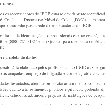
gurança
os os recenseadores do IBGE estarão devidamente identificad
é. Crachá e o Dispositivo Móvel de Coleta (DMC) – um smar
po e transmite para a rede de computadores do IBGE.
ra forma de identificação dos profissionais está no crachá, q
efone (0800-721-8181) e um Qrcode, para que possa ser feita 
GE.
re a coleta de dados
uestionário elaborado pelos profissionais do IBGE traz pergu
soas ocupadas, emprego de irrigação e uso de agrotóxicos, de
dados levantados, além de proporcionar um melhor conhecim
isões quanto a investimentos públicos e privados, podendo ain
licas, estudos acadêmicos e projetos de instituições de pesqui
oleta de dados do censo vai até fevereiro de 2018. Você pod