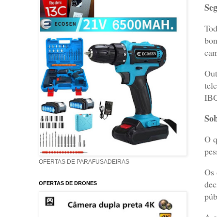
Se
Tod
bon
cam
Out
tel
IB
Sob
O q
pes
OFERTAS DE PARAFUSADEIRAS
Os 
dec
OFERTAS DE DRONES
púb
A c