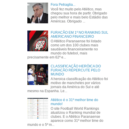
Fora Petraglia...
Você fez muito pelo Atlético, mas
chegou sua hora de partir. Obrigado
pelo melhor e mais belo Estádio das
Américas. Obrigado ...
FURACÃO EM 1º NO RANKING SUL
AMERICANO FINANCEIRO
O Atlético Paranaense foi listado
como um dos 100 clubes mais
saudáveis financeiramente no
mundo do futebol, mais
precisamente em 62º e...
CLASSIFICAÇÃO HERÓICA DO
FURACÃO REPERCUTE PELO
MUNDO
A heroica classificação do Atlético foi
motivo de manchetes por vários
jornais da América do Sul e até
mesmo na Espanha. Le...
Atlético é o 31º melhor time do
mundo!
O site Football World Rankings
atualizou o Ranking mundial de
clubes. E o Atlético Paranaense
aparece como 31º melhor time do
mundo e o 5º m...