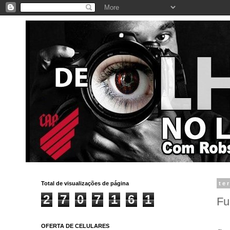
Total de visualizações de página
te
2
7
0
7
1
6
1
Fu
OFERTA DE CELULARES