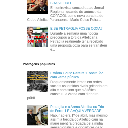
BRASILEIRO
Em entrevista concedida ao Jornal
Regional, quando do anúncio da
COPACOL como nova parceira do
Clube Atlético Paranaense, Mario Celso Petra...
E SE PETRAGLIA FOSSE COXA?
Durante a semana uma notícia
preocupou a torcida Atleticana.
Petraglia realmente teria recebido
uma proposta coxa para se transferir
e...
Postagens populares
Estádio Couto Pereira: Construído
com verba pública
Frequentemente lemos em redes
sociais as torcidas rivais gritando em
alto e bom som que o Atlético
construiu a Arena com dinheiro
públi...
Petraglia e a Arena Atletiba ou Trio
de Ferro. LEIA AQUI A VERDADE!
Não, não era 1º de abril, mas mesmo
assim a torcida do Atlético caiu na
maior mentira pregada pela mídia
sensacionalista e opositores de P...