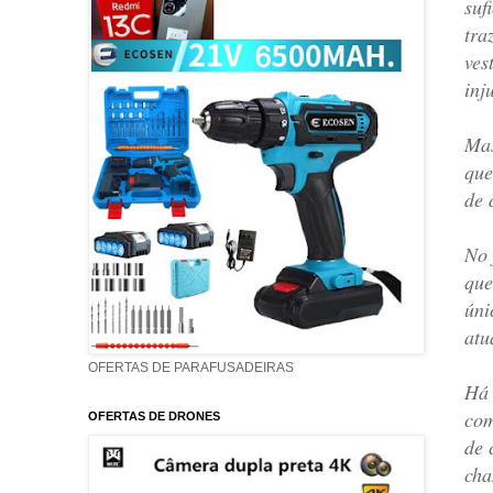
suf
tra
ves
inj
Mas
que
de 
No 
que
úni
atu
OFERTAS DE PARAFUSADEIRAS
Há 
com
OFERTAS DE DRONES
de 
cha