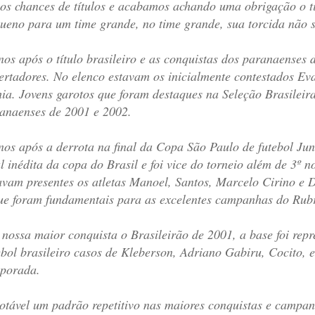
os chances de títulos e acabamos achando uma obrigação o tim
ueno para um time grande, no time grande, sua torcida não s
nos após o título brasileiro e as conquistas dos paranaenses d
ertadores. No elenco estavam os inicialmente contestados E
ia. Jovens garotos que foram destaques na Seleção Brasileir
anaenses de 2001 e 2002.
nos após a derrota na final da Copa São Paulo de futebol Ju
al inédita da copa do Brasil e foi vice do torneio além de 3º 
avam presentes os atletas Manoel, Santos, Marcelo Cirino e 
ue foram fundamentais para as excelentes campanhas do Rub
nossa maior conquista o Brasileirão de 2001, a base foi re
ebol brasileiro casos de Kleberson, Adriano Gabiru, Cocito, 
porada.
otável um padrão repetitivo nas maiores conquistas e campan