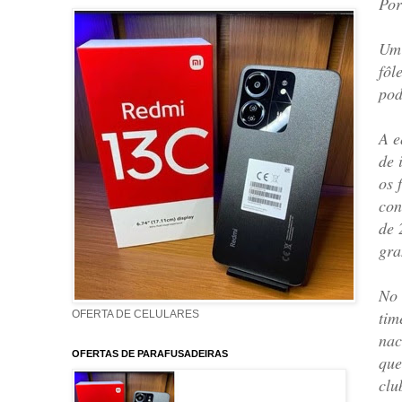
Por
Um 
fôl
pod
A e
de 
os 
con
de 
gra
No 
tim
OFERTA DE CELULARES
nac
OFERTAS DE PARAFUSADEIRAS
que
clu