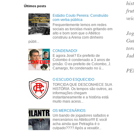
his
Últimos posts
fru
Estádio Couto Pereira: Construído
vei
com verba pública
Frequentemente lemos em redes
sociais as torcidas rivais gritando em
Jog
alto e bom som que o Atlético
construiu a Arena com dinheiro
Gui
públi...
tor
CONDENADO!
Jad
E agora José? Ex-prefeito de
Colombo é condenado a 3 anos de
prisão. O ex-prefeito de Colombo, J.
Camargo, foi condenado no ú...
PE
O ESCUDO ESQUECIDO
TORCIDA QUE DESCONHECE SUA
HISTÓRIA Os tempos são outros, as
informações chegam
instantaneamente e a história está
muito mais acess...
OS MERCENÁRIOS
Um bando de jogadores safados e
mercenários no Atlético!!!!! E você
acha ainda que Petraglia é o
culpado???? Após a vexatór...