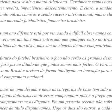
iciente para vestir o manto Atleticano. Geralmente vemos noss
zer revolta, impaciência, descontentamento. E claro, a saudad
tindo outras camisas e sendo sucesso internacional, mas o cl
usto mercado futebolístico financeiro brasileiro.
 um ano diferente está por vir. Ainda é difícil observamos 
 veremos um time mais entrosado que qualquer outro no Bras
atletas de alto nível, mas sim de elencos de alta competitivida
futuro do futebol brasileiro o foco não serão os grandes dest
 fará jus ao ditado de que juntos somos mais fortes. O Fura
co no Brasil e arrisca de forma inteligente na inovação para 
al campeonato nacional.
mais de uma década e meia as categorias de base tem sido a 
 finais dolorosos em diversos campeonatos pois é o preço que
campeonatos se os disputar. Em um passado recente não sofrí
nces de título disputávamos. Hoje os dias são outros, a cad