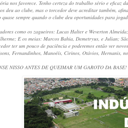
tória nos favorece. Tenho certeza do trabalho sério e eficaz d
tos deu ao clube, mas o torcedor deve acreditar também, afina
o quase sempre quando o clube deu oportunidades para jogad
adores como os zagueiros: Lucas Halter e Weverton Almeida;
lherme; E os meias: Marcos Bahia, Demetryus, e Julian; São n
cedor ter um pouco de paciência e poderemos então ver novos
sons, Fernandinhos, Manoéís, Cirinos, Otávios, Hernanis, n
NSE NISSO ANTES DE QUEIMAR UM GAROTO DA BASE!