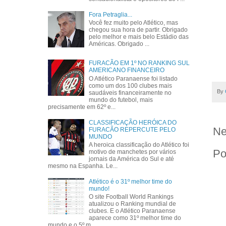
Fora Petraglia...
Você fez muito pelo Atlético, mas
chegou sua hora de partir. Obrigado
pelo melhor e mais belo Estádio das
Américas. Obrigado ...
FURACÃO EM 1º NO RANKING SUL
AMERICANO FINANCEIRO
O Atlético Paranaense foi listado
como um dos 100 clubes mais
By
saudáveis financeiramente no
mundo do futebol, mais
precisamente em 62º e...
CLASSIFICAÇÃO HERÓICA DO
Ne
FURACÃO REPERCUTE PELO
MUNDO
A heroica classificação do Atlético foi
Po
motivo de manchetes por vários
jornais da América do Sul e até
mesmo na Espanha. Le...
Atlético é o 31º melhor time do
mundo!
O site Football World Rankings
atualizou o Ranking mundial de
clubes. E o Atlético Paranaense
aparece como 31º melhor time do
mundo e o 5º m...