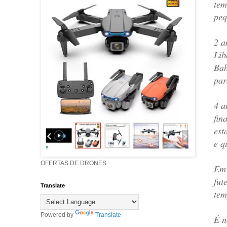
tem
peq
2 a
Lib
Bah
par
4 a
fin
est
e q
OFERTAS DE DRONES
Em 
fut
Translate
tem
Powered by
Translate
É n