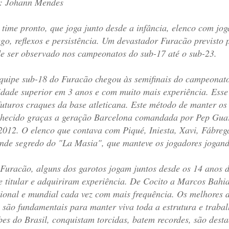
: Johann Mendes
time pronto, que joga junto desde a infância, elenco com joga
ego, reflexos e persistência. Um devastador Furacão previsto 
e ser observado nos campeonatos do sub-17 até o sub-23.
quipe sub-18 do Furacão chegou às semifinais do campeonat
idade superior em 3 anos e com muito mais experiência. Esse
futuros craques da base atleticana. Este método de manter os
hecido graças a geração Barcelona comandada por Pep Guard
2012. O elenco que contava com Piqué, Iniesta, Xavi, Fábregas
nde segredo do "La Masia", que manteve os jogadores jogando
Furacão, alguns dos garotos jogam juntos desde os 14 anos d
e titular e adquiriram experiência. De Cocito a Marcos Bahi
ional e mundial cada vez com mais frequência. Os melhores d
 são fundamentais para manter viva toda a estrutura e traba
bes do Brasil, conquistam torcidas, batem recordes, são des