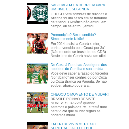
SABOTAGEM E A DERROTA PARA
UM TIME DE SEGUNDA
O JOGO Sem sombras de duvidas o
Atletiba foi um fiasco em se tratando
de futebol. O Atlético não entrou em
campo, ou se entrou, entrou...
Premonição? Sexto sentido?
Simplesmente Nikão!
Em 2014 assisti a Ceará x Inter,
partida vencida pelo Ceará por 3x1
(Não recordo se brasileiro ou CDB).
Neste time do Ceará havia um atlet...
De Coxa à Paquitas: As origens dos
apelidos do Coritiba e sua torcida
Você deve saber a razão do torcedor
“coritibano” ser conhecido por Coxa
ou Coxa Branca ou Paquita. Se não
souber, abaixo poderá a...
CHEGOU O MOMENTO DE MUDAR!
BRASILEIRO NÃO DESISTE
NUNCA! SERÁ? Até quando
seremos o país dos 7x1 e “está tudo
bem”? Por que mudar regras se
podemos muda...
EM ENTREVISTA MCP EXIGE
SERIEDADE AO FUTEBOL