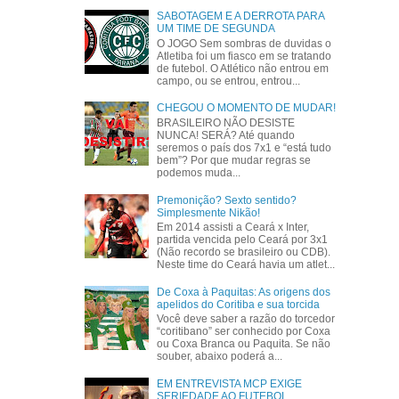
SABOTAGEM E A DERROTA PARA
UM TIME DE SEGUNDA
O JOGO Sem sombras de duvidas o
Atletiba foi um fiasco em se tratando
de futebol. O Atlético não entrou em
campo, ou se entrou, entrou...
CHEGOU O MOMENTO DE MUDAR!
BRASILEIRO NÃO DESISTE
NUNCA! SERÁ? Até quando
seremos o país dos 7x1 e “está tudo
bem”? Por que mudar regras se
podemos muda...
Premonição? Sexto sentido?
Simplesmente Nikão!
Em 2014 assisti a Ceará x Inter,
partida vencida pelo Ceará por 3x1
(Não recordo se brasileiro ou CDB).
Neste time do Ceará havia um atlet...
De Coxa à Paquitas: As origens dos
apelidos do Coritiba e sua torcida
Você deve saber a razão do torcedor
“coritibano” ser conhecido por Coxa
ou Coxa Branca ou Paquita. Se não
souber, abaixo poderá a...
EM ENTREVISTA MCP EXIGE
SERIEDADE AO FUTEBOL