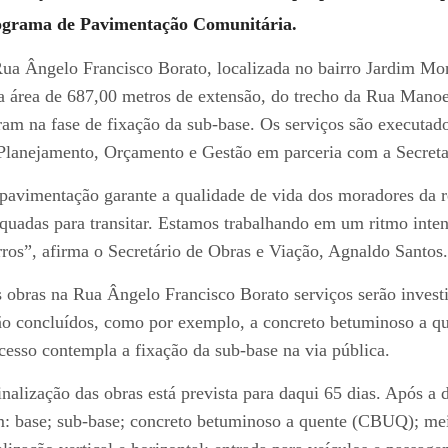
grama de Pavimentação Comunitária.
ua Ângelo Francisco Borato, localizada no bairro Jardim Mon
 área de 687,00 metros de extensão, do trecho da Rua Manoe
ram na fase de fixação da sub-base. Os serviços são executado
Planejamento, Orçamento e Gestão em parceria com a Secreta
pavimentação garante a qualidade de vida dos moradores da r
quadas para transitar. Estamos trabalhando em um ritmo intens
rros”, afirma o Secretário de Obras e Viação, Agnaldo Santos.
 obras na Rua Ângelo Francisco Borato serviços serão inves
ão concluídos, como por exemplo, a concreto betuminoso a q
cesso contempla a fixação da sub-base na via pública.
inalização das obras está prevista para daqui 65 dias. Após a
: base; sub-base; concreto betuminoso a quente (CBUQ); meio