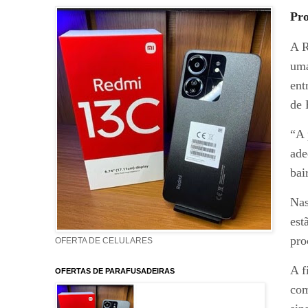
Pro
A R
uma
ent
de 
“A 
ade
bai
Nas
est
pro
OFERTA DE CELULARES
A f
OFERTAS DE PARAFUSADEIRAS
com