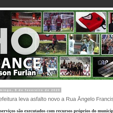
mingo, 9 de fevereiro de 2020
efeitura leva asfalto novo a Rua Ângelo Franci
serviços são executados com recursos próprios do municí