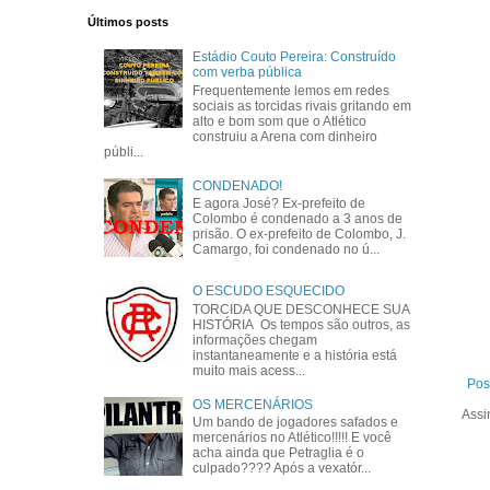
Últimos posts
Estádio Couto Pereira: Construído
com verba pública
Frequentemente lemos em redes
sociais as torcidas rivais gritando em
alto e bom som que o Atlético
construiu a Arena com dinheiro
públi...
CONDENADO!
E agora José? Ex-prefeito de
Colombo é condenado a 3 anos de
prisão. O ex-prefeito de Colombo, J.
Camargo, foi condenado no ú...
O ESCUDO ESQUECIDO
TORCIDA QUE DESCONHECE SUA
HISTÓRIA Os tempos são outros, as
informações chegam
instantaneamente e a história está
muito mais acess...
Pos
OS MERCENÁRIOS
Assi
Um bando de jogadores safados e
mercenários no Atlético!!!!! E você
acha ainda que Petraglia é o
culpado???? Após a vexatór...