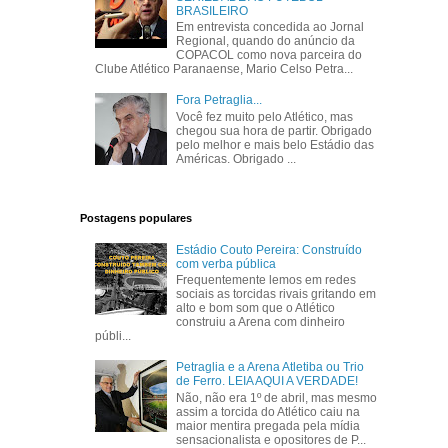
BRASILEIRO
Em entrevista concedida ao Jornal
Regional, quando do anúncio da
COPACOL como nova parceira do
Clube Atlético Paranaense, Mario Celso Petra...
Fora Petraglia...
Você fez muito pelo Atlético, mas
chegou sua hora de partir. Obrigado
pelo melhor e mais belo Estádio das
Américas. Obrigado ...
Postagens populares
Estádio Couto Pereira: Construído
com verba pública
Frequentemente lemos em redes
sociais as torcidas rivais gritando em
alto e bom som que o Atlético
construiu a Arena com dinheiro
públi...
Petraglia e a Arena Atletiba ou Trio
de Ferro. LEIA AQUI A VERDADE!
Não, não era 1º de abril, mas mesmo
assim a torcida do Atlético caiu na
maior mentira pregada pela mídia
sensacionalista e opositores de P...