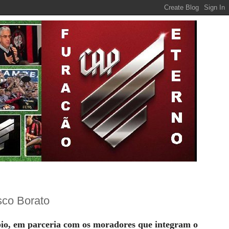
sco Borato
pio, em parceria com os moradores que integram o