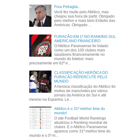
Fora Petraglia...
Você fez muito pelo Atlético, mas
chegou sua hora de partir. Obrigado
pelo melhor e mais belo Estádio das
Américas. Obrigado ...
FURACÃO EM 1º NO RANKING SUL
AMERICANO FINANCEIRO
O Atlético Paranaense foi listado
como um dos 100 clubes mais
saudáveis financeiramente no
mundo do futebol, mais
precisamente em 62º e...
CLASSIFICAÇÃO HERÓICA DO
FURACÃO REPERCUTE PELO
MUNDO
A heroica classificação do Atlético foi
motivo de manchetes por vários
jornais da América do Sul e até
mesmo na Espanha. Le...
Atlético é o 31º melhor time do
mundo!
O site Football World Rankings
atualizou o Ranking mundial de
clubes. E o Atlético Paranaense
aparece como 31º melhor time do
mundo e o 5º m...