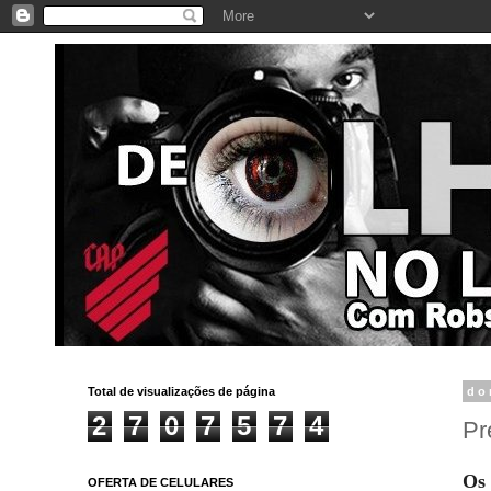
Total de visualizações de página
do
2
7
0
7
5
7
4
Pr
Os 
OFERTA DE CELULARES