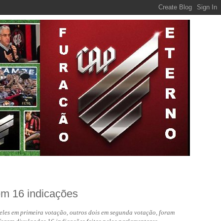
em 16 indicações
eles em primeira votação, outros dois em segunda votação, foram