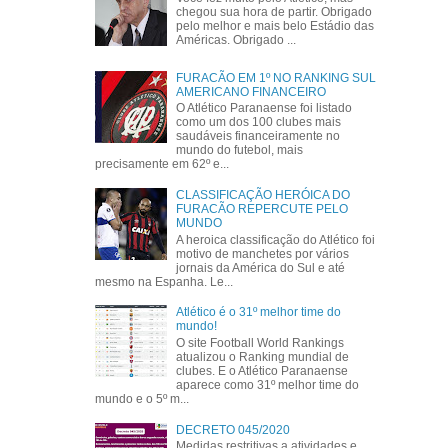
chegou sua hora de partir. Obrigado
pelo melhor e mais belo Estádio das
Américas. Obrigado ...
FURACÃO EM 1º NO RANKING SUL
AMERICANO FINANCEIRO
O Atlético Paranaense foi listado
como um dos 100 clubes mais
saudáveis financeiramente no
mundo do futebol, mais
precisamente em 62º e...
CLASSIFICAÇÃO HERÓICA DO
FURACÃO REPERCUTE PELO
MUNDO
A heroica classificação do Atlético foi
motivo de manchetes por vários
jornais da América do Sul e até
mesmo na Espanha. Le...
Atlético é o 31º melhor time do
mundo!
O site Football World Rankings
atualizou o Ranking mundial de
clubes. E o Atlético Paranaense
aparece como 31º melhor time do
mundo e o 5º m...
DECRETO 045/2020
Medidas restritivas a atividades e