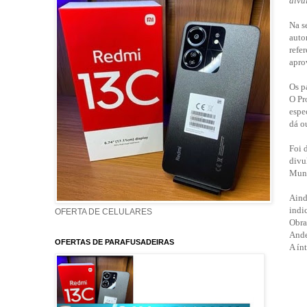
divu
Na se
auto
refe
apro
Os p
O Pr
espe
dá o
Foi 
divu
Muni
Aind
indi
OFERTA DE CELULARES
Obra
Ande
OFERTAS DE PARAFUSADEIRAS
A ín