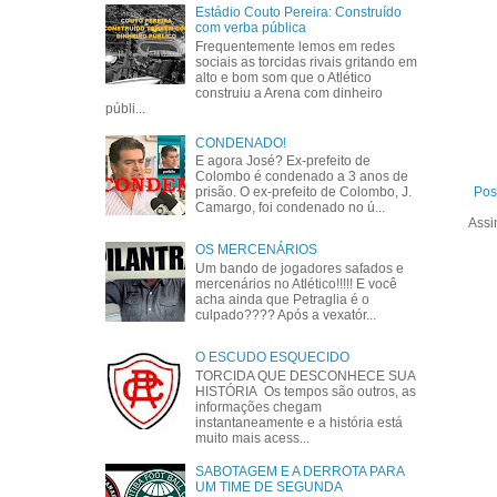
Estádio Couto Pereira: Construído
com verba pública
Frequentemente lemos em redes
sociais as torcidas rivais gritando em
alto e bom som que o Atlético
construiu a Arena com dinheiro
públi...
CONDENADO!
E agora José? Ex-prefeito de
Colombo é condenado a 3 anos de
prisão. O ex-prefeito de Colombo, J.
Pos
Camargo, foi condenado no ú...
Assi
OS MERCENÁRIOS
Um bando de jogadores safados e
mercenários no Atlético!!!!! E você
acha ainda que Petraglia é o
culpado???? Após a vexatór...
O ESCUDO ESQUECIDO
TORCIDA QUE DESCONHECE SUA
HISTÓRIA Os tempos são outros, as
informações chegam
instantaneamente e a história está
muito mais acess...
SABOTAGEM E A DERROTA PARA
UM TIME DE SEGUNDA