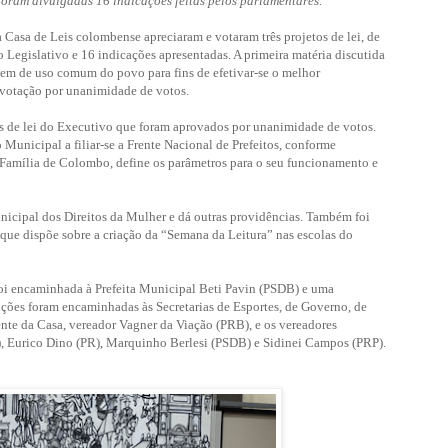
foram divulgadas 16 indicações feitas pelos parlamentares.
da Casa de Leis colombense apreciaram e votaram três projetos de lei, de
 Legislativo e 16 indicações apresentadas. A primeira matéria discutida
bem de uso comum do povo para fins de efetivar-se o melhor
 votação por unanimidade de votos.
s de lei do Executivo que foram aprovados por unanimidade de votos.
unicipal a filiar-se a Frente Nacional de Prefeitos, conforme
 Família de Colombo, define os parâmetros para o seu funcionamento e
nicipal dos Direitos da Mulher e dá outras providências. Também foi
 que dispõe sobre a criação da “Semana da Leitura” nas escolas do
foi encaminhada à Prefeita Municipal Beti Pavin (PSDB) e uma
ões foram encaminhadas às Secretarias de Esportes, de Governo, de
nte da Casa, vereador Vagner da Viação (PRB), e os vereadores
), Eurico Dino (PR), Marquinho Berlesi (PSDB) e Sidinei Campos (PRP).