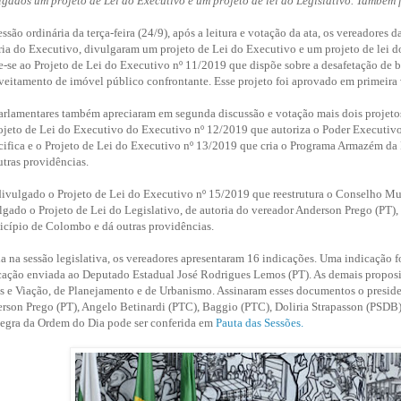
lgados um projeto de Lei do Executivo e um projeto de lei do Legislativo. Também 
ssão ordinária da terça-feira (24/9), após a leitura e votação da ata, os vereadores 
ria do Executivo, divulgaram um projeto de Lei do Executivo e um projeto de lei do
re-se ao Projeto de Lei do Executivo nº 11/2019 que dispõe sobre a desafetação de 
veitamento de imóvel público confrontante. Esse projeto foi aprovado em primeira
arlamentares também apreciaram em segunda discussão e votação mais dois projeto
ojeto de Lei do Executivo do Executivo nº 12/2019 que autoriza o Poder Executivo M
cifica e o Projeto de Lei do Executivo nº 13/2019 que cria o Programa Armazém da
utras providências.
divulgado o Projeto de Lei do Executivo nº 15/2019 que reestrutura o Conselho Mu
lgado o Projeto de Lei do Legislativo, de autoria do vereador Anderson Prego (PT),
cípio de Colombo e dá outras providências.
a na sessão legislativa, os vereadores apresentaram 16 indicações. Uma indicação 
cação enviada ao Deputado Estadual José Rodrigues Lemos (PT). As demais proposiç
s e Viação, de Planejamento e de Urbanismo. Assinaram esses documentos o preside
rson Prego (PT), Angelo Betinardi (PTC), Baggio (PTC), Doliria Strapasson (PSDB
tegra da Ordem do Dia pode ser conferida em
Pauta das Sessões
.