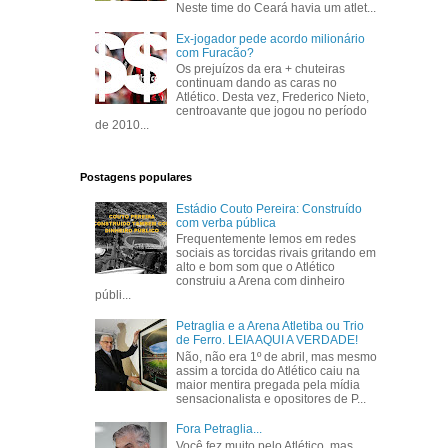
Neste time do Ceará havia um atlet...
Ex-jogador pede acordo milionário
com Furacão?
Os prejuízos da era + chuteiras
continuam dando as caras no
Atlético. Desta vez, Frederico Nieto,
centroavante que jogou no período
de 2010...
Postagens populares
Estádio Couto Pereira: Construído
com verba pública
Frequentemente lemos em redes
sociais as torcidas rivais gritando em
alto e bom som que o Atlético
construiu a Arena com dinheiro
públi...
Petraglia e a Arena Atletiba ou Trio
de Ferro. LEIA AQUI A VERDADE!
Não, não era 1º de abril, mas mesmo
assim a torcida do Atlético caiu na
maior mentira pregada pela mídia
sensacionalista e opositores de P...
Fora Petraglia...
Você fez muito pelo Atlético, mas