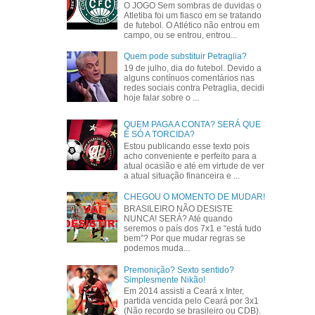
O JOGO Sem sombras de duvidas o
Atletiba foi um fiasco em se tratando
de futebol. O Atlético não entrou em
campo, ou se entrou, entrou...
Quem pode substituir Petraglia?
19 de julho, dia do futebol. Devido a
alguns contínuos comentários nas
redes sociais contra Petraglia, decidi
hoje falar sobre o ...
QUEM PAGA A CONTA? SERÁ QUE
É SÓ A TORCIDA?
Estou publicando esse texto pois
acho conveniente e perfeito para a
atual ocasião e até em virtude de ver
a atual situação financeira e ...
CHEGOU O MOMENTO DE MUDAR!
BRASILEIRO NÃO DESISTE
NUNCA! SERÁ? Até quando
seremos o país dos 7x1 e “está tudo
bem”? Por que mudar regras se
podemos muda...
Premonição? Sexto sentido?
Simplesmente Nikão!
Em 2014 assisti a Ceará x Inter,
partida vencida pelo Ceará por 3x1
(Não recordo se brasileiro ou CDB).