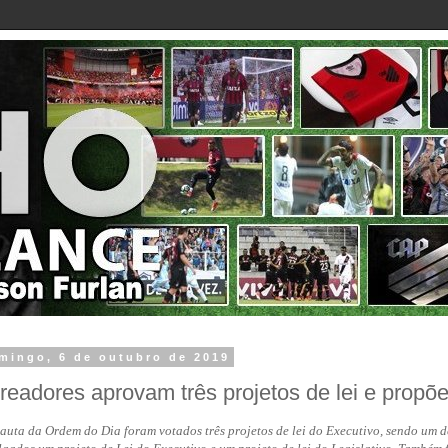
mingo, 6 de outubro de 2019
readores aprovam três projetos de lei e propõ
auta da Ordem do Dia foram votados três projetos de lei do Executivo, sendo um d