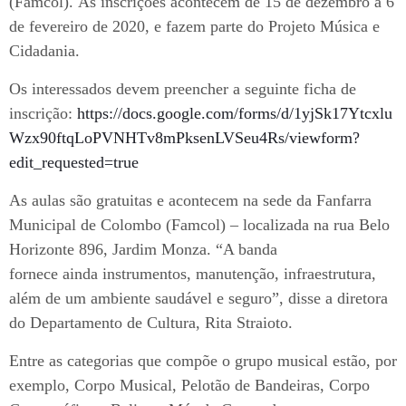
(Famcol). As inscrições acontecem de 15 de dezembro a 6
de fevereiro de 2020, e fazem parte do Projeto Música e
Cidadania.
Os interessados devem preencher a seguinte ficha de
inscrição:
https://docs.google.com/forms/d/1yjSk17Ytcxlu
Wzx90ftqLoPVNHTv8mPksenLVSeu4Rs/viewform?
edit_requested=true
As aulas são gratuitas e acontecem na sede da Fanfarra
Municipal de Colombo (Famcol) – localizada na rua Belo
Horizonte 896, Jardim Monza. “A banda
fornece ainda instrumentos, manutenção, infraestrutura,
além de um ambiente saudável e seguro”, disse a diretora
do Departamento de Cultura, Rita Straioto.
Entre as categorias que compõe o grupo musical estão, por
exemplo, Corpo Musical, Pelotão de Bandeiras, Corpo