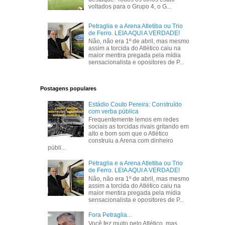
voltados para o Grupo 4, o G...
Petraglia e a Arena Atletiba ou Trio
de Ferro. LEIA AQUI A VERDADE!
Não, não era 1º de abril, mas mesmo
assim a torcida do Atlético caiu na
maior mentira pregada pela mídia
sensacionalista e opositores de P...
Postagens populares
Estádio Couto Pereira: Construído
com verba pública
Frequentemente lemos em redes
sociais as torcidas rivais gritando em
alto e bom som que o Atlético
construiu a Arena com dinheiro
públi...
Petraglia e a Arena Atletiba ou Trio
de Ferro. LEIA AQUI A VERDADE!
Não, não era 1º de abril, mas mesmo
assim a torcida do Atlético caiu na
maior mentira pregada pela mídia
sensacionalista e opositores de P...
Fora Petraglia...
Você fez muito pelo Atlético, mas