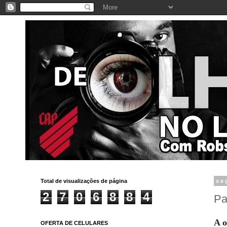
Total de visualizações de página
se
2
7
0
6
8
8
4
Pa
A o
OFERTA DE CELULARES