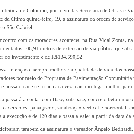
refeitura de Colombo, por meio das Secretaria de Obras e Vi
te da última quinta-feira, 19, a assinatura da ordem de serviç
rro São Gabriel.
ncontro com os moradores aconteceu na Rua Vidal Zonta, na r
imentados 108,91 metros de extensão de via pública que abra
or do investimento é de R$134.590,52.
ssa intenção é sempre melhorar a qualidade de vida dos nossos
adores por meio do Programa de Pavimentação Comunitária v
ue nossa cidade se torne cada vez mais um lugar melhor para v
ua passará a contar com Base, sub-base, concreto betuminoso
a cadeirantes, paisagismo, sinalização vertical e horizontal, 
a a execução é de 120 dias e passa a valer a partir da data da 
ticiparam também da assinatura o vereador Ângelo Betinardi, 