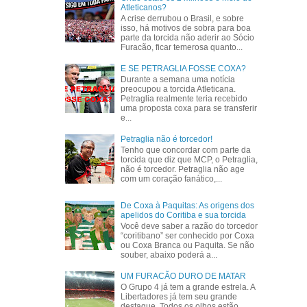
Atleticanos?
A crise derrubou o Brasil, e sobre
isso, há motivos de sobra para boa
parte da torcida não aderir ao Sócio
Furacão, ficar temerosa quanto...
E SE PETRAGLIA FOSSE COXA?
Durante a semana uma notícia
preocupou a torcida Atleticana.
Petraglia realmente teria recebido
uma proposta coxa para se transferir
e...
Petraglia não é torcedor!
Tenho que concordar com parte da
torcida que diz que MCP, o Petraglia,
não é torcedor. Petraglia não age
com um coração fanático,...
De Coxa à Paquitas: As origens dos
apelidos do Coritiba e sua torcida
Você deve saber a razão do torcedor
“coritibano” ser conhecido por Coxa
ou Coxa Branca ou Paquita. Se não
souber, abaixo poderá a...
UM FURACÃO DURO DE MATAR
O Grupo 4 já tem a grande estrela. A
Libertadores já tem seu grande
destaque. Todos os olhos estão