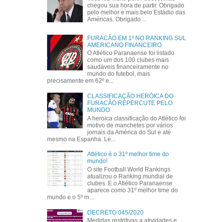
chegou sua hora de partir. Obrigado
pelo melhor e mais belo Estádio das
Américas. Obrigado ...
FURACÃO EM 1º NO RANKING SUL
AMERICANO FINANCEIRO
O Atlético Paranaense foi listado
como um dos 100 clubes mais
saudáveis financeiramente no
mundo do futebol, mais
precisamente em 62º e...
CLASSIFICAÇÃO HERÓICA DO
FURACÃO REPERCUTE PELO
MUNDO
A heroica classificação do Atlético foi
motivo de manchetes por vários
jornais da América do Sul e até
mesmo na Espanha. Le...
Atlético é o 31º melhor time do
mundo!
O site Football World Rankings
atualizou o Ranking mundial de
clubes. E o Atlético Paranaense
aparece como 31º melhor time do
mundo e o 5º m...
DECRETO 045/2020
Medidas restritivas a atividades e