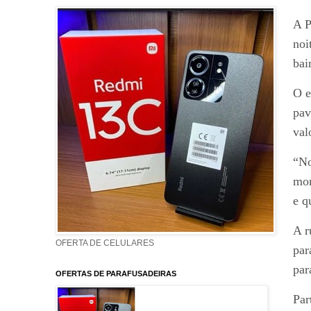
A P
noi
bai
O e
pav
val
“No
mor
e q
A r
OFERTA DE CELULARES
par
par
OFERTAS DE PARAFUSADEIRAS
Par