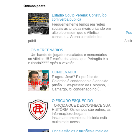
Últimos posts
Estádio Couto Pereira: Construído
com verba pública
Frequentemente lemos em redes
sociais as torcidas rivais gritando em
alto e bom som que o Atlético
Pos
construiu a Arena com dinheiro
públi...
Assi
OS MERCENÁRIOS
Um bando de jogadores safados e mercenários
no Atlético!!!!! E você acha ainda que Petraglia é o
culpado???? Após a vexatór...
CONDENADO!
E agora José? Ex-prefeito de
Colombo é condenado a 3 anos de
prisão. O ex-prefeito de Colombo, J.
Camargo, foi condenado no ú...
O ESCUDO ESQUECIDO
TORCIDA QUE DESCONHECE SUA
HISTÓRIA Os tempos são outros, as
informações chegam
instantaneamente e a história está
muito mais acess...
Onde estão os 2 milhões e meio de