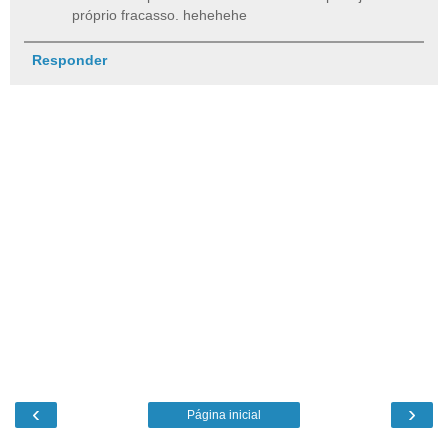
próprio fracasso. hehehehe
Responder
‹
›
Página inicial