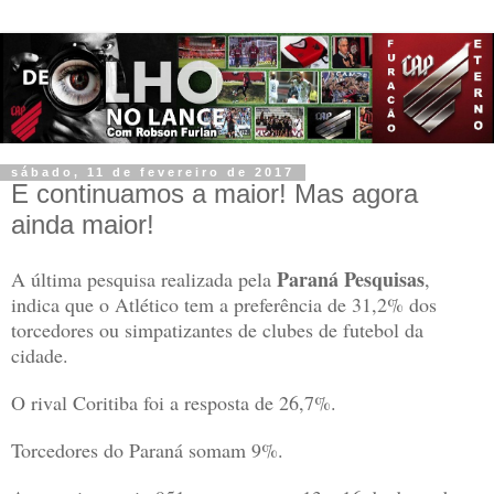
sábado, 11 de fevereiro de 2017
E continuamos a maior! Mas agora
ainda maior!
Paraná Pesquisas
A última pesquisa realizada pela
,
indica que o Atlético
tem a preferência de 31,2% dos
torcedores ou simpatizantes de clubes de futebol da
cidade.
O rival Coritiba foi a resposta de 26,7%.
Torcedores do Paraná somam 9%.