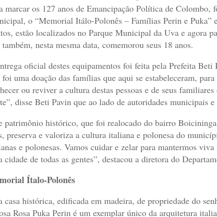
a marcar os 127 anos de Emancipação Política de Colombo, fo
icipal, o “Memorial Itálo-Polonês – Famílias Perin e Puka”
tos, estão localizados no Parque Municipal da Uva e agora pas
 também, nesta mesma data, comemorou seus 18 anos.
ntrega oficial destes equipamentos foi feita pela Prefeita Bet
 foi uma doação das famílias que aqui se estabeleceram, para
hecer ou reviver a cultura destas pessoas e de seus familiares
te”, disse Beti Pavin que ao lado de autoridades municipais e 
e patrimônio histórico, que foi realocado do bairro Boicining
s, preserva e valoriza a cultura italiana e polonesa do municíp
lianas e polonesas. Vamos cuidar e zelar para mantermos viva
 cidade de todas as gentes”, destacou a diretora do Departame
orial Ítalo-Polonês
a casa histórica, edificada em madeira, de propriedade do sen
osa Rosa Puka Perin é um exemplar único da arquitetura italian