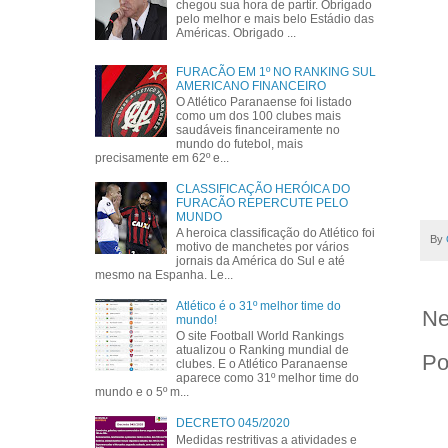
chegou sua hora de partir. Obrigado
pelo melhor e mais belo Estádio das
Américas. Obrigado ...
FURACÃO EM 1º NO RANKING SUL
AMERICANO FINANCEIRO
O Atlético Paranaense foi listado
como um dos 100 clubes mais
saudáveis financeiramente no
mundo do futebol, mais
precisamente em 62º e...
CLASSIFICAÇÃO HERÓICA DO
FURACÃO REPERCUTE PELO
MUNDO
A heroica classificação do Atlético foi
By
motivo de manchetes por vários
jornais da América do Sul e até
mesmo na Espanha. Le...
Atlético é o 31º melhor time do
Ne
mundo!
O site Football World Rankings
atualizou o Ranking mundial de
Po
clubes. E o Atlético Paranaense
aparece como 31º melhor time do
mundo e o 5º m...
DECRETO 045/2020
Medidas restritivas a atividades e