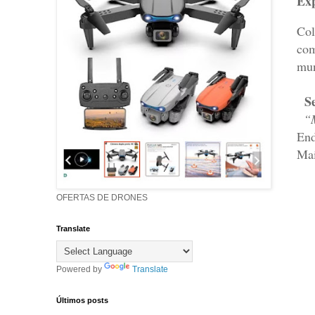
Exp
Col
com
mun
S
“M
End
Mai
OFERTAS DE DRONES
Translate
Powered by
Translate
Últimos posts