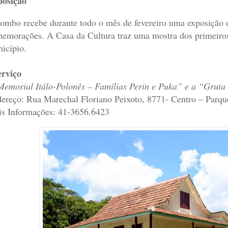
osição
ombo recebe durante todo o mês de fevereiro uma exposição
emorações. A Casa da Cultura traz uma mostra dos primeiros r
icípio.
erviço
emorial Itálo-Polonês – Famílias Perin e Puka” e a “Grut
ereço: Rua Marechal Floriano Peixoto, 8771- Centro – Parq
s Informações: 41-3656.6423