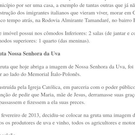
icípio por ser uma casa, a exemplo de tantas outras que já nã
strução dos imigrantes italianos que vieram viver, morar em C
co tempo atrás, na Rodovia Almirante Tamandaré, no bairro 
e imóvel possui nos cômodos Inferiores: 2 salas (de jantar e c
odos superiores: 1 quarto (das meninas).
ta Nossa Senhora da Uva
ruta que hoje abriga a imagem de Nossa Senhora da Uva, foi 
ar ao lado do Memorial Ítalo-Polonês.
struída pela Igreja Católica, em parceria com o poder públic
enção de pedir que Maria, mãe de Jesus, derramasse suas graç
 passassem e fizessem a ela suas preces.
fevereiro de 2013, decidiu-se colocar na gruta uma imagem
os os produtores de uva e vinho, todos os agricultores e motor