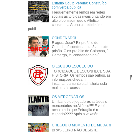
Estádio Couto Pereira: Construído
com verba pública
Frequentemente lemos em redes
sociais as torcidas rivais gritando em
alto e bom som que o Atlético
construiu a Arena com dinheiro
públi...
CONDENADO!
E agora José? Ex-prefeito de
Colombo é condenado a 3 anos de
prisão. O ex-prefeito de Colombo, J.
Camargo, foi condenado no ú...
O ESCUDO ESQUECIDO
TORCIDA QUE DESCONHECE SUA
HISTÓRIA Os tempos são outros, as
M
informações chegam
instantaneamente e a história está
muito mais acess...
OS MERCENÁRIOS
Um bando de jogadores safados e
mercenários no Atlético!!!!! E você
acha ainda que Petraglia é o
culpado???? Após a vexatór...
CHEGOU O MOMENTO DE MUDAR!
BRASILEIRO NÃO DESISTE