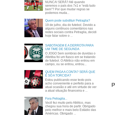
NUNCA! SERÁ? Até quando
seremos o país dos 7x1 e “está tudo
bem”? Por que mudar regras se
podemos muda...
Quem pode substituir Petraglia?
19 de julho, dia do futebol. Devido a
alguns contínuos comentários nas
redes sociais contra Petraglia, decidi
hoje falar sobre o ...
SABOTAGEM E A DERROTA PARA
UM TIME DE SEGUNDA
O JOGO Sem sombras de duvidas o
Atletiba foi um fiasco em se tratando
de futebol. O Atlético não entrou em
campo, ou se entrou, entrou...
QUEM PAGA A CONTA? SERÁ QUE
É SÓ A TORCIDA?
Estou publicando esse texto pois
P
acho conveniente e perfeito para a
atual ocasião e até em virtude de ver
a atual situação financeira e ...
Fora Petraglia...
Você fez muito pelo Atlético, mas
chegou sua hora de partir. Obrigado
pelo melhor e mais belo Estádio das
Américas. Obrigado ...