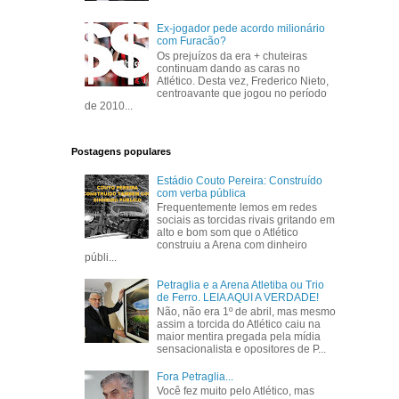
Ex-jogador pede acordo milionário
com Furacão?
Os prejuízos da era + chuteiras
continuam dando as caras no
Atlético. Desta vez, Frederico Nieto,
centroavante que jogou no período
de 2010...
Postagens populares
Estádio Couto Pereira: Construído
com verba pública
Frequentemente lemos em redes
sociais as torcidas rivais gritando em
alto e bom som que o Atlético
construiu a Arena com dinheiro
públi...
Petraglia e a Arena Atletiba ou Trio
de Ferro. LEIA AQUI A VERDADE!
Não, não era 1º de abril, mas mesmo
assim a torcida do Atlético caiu na
maior mentira pregada pela mídia
sensacionalista e opositores de P...
Fora Petraglia...
Você fez muito pelo Atlético, mas