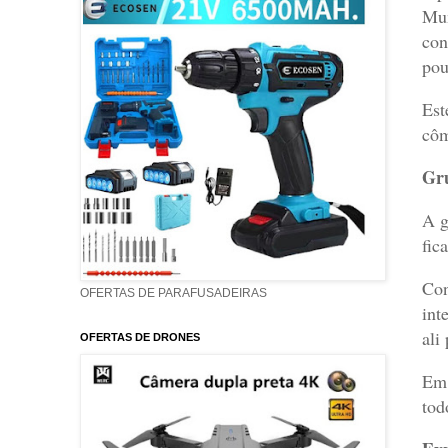
Mun
con
pou
Est
côm
Gru
A g
fic
Con
OFERTAS DE PARAFUSADEIRAS
int
ali
OFERTAS DE DRONES
Em 
tod