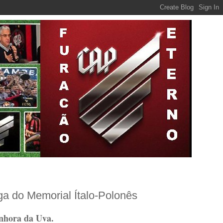
a do Memorial Ítalo-Polonês
enhora da Uva.