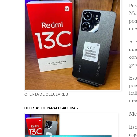
Par
Mun
pon
que
A e
que
con
gen
Est
poi
ita
OFERTA DE CELULARES
uma
OFERTAS DE PARAFUSADEIRAS
Mem
Est
esp