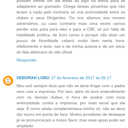
possam treinar um dia antes do jogo na arena para se
adaptarem ao gramado. Chega destas picuinhas que não
levam a nada pelo contrario só cria animosidade entre os
clubes e seus Dirigentes. Ou nos aliamos aos nossos
adversários, ou caso contrário mais uma vezes vamos
perder esta para para eles e para a CBF, só por falta de
habilidade política, de bom censo e porque não dizer um
pouco de Humildade caberá muito bem nesta hora.
infelizmente o texto nao e de minha autoria e de um sócio
do fala atleticano do site oficial
Responder
DEBORAH LOBO
27 de fevereiro de 2017 às 06:17
Meu avô sempre dizia que não se deve brigar com o padre
nem com a imprensa. Por isso, além do bom entendimento
com os demais clubes, é hora de acabar com essa
animosidade contra a imprensa, por mais venal que ela
seja. E como ainda complementava minha vó, não se deve
dar murro em ponta de faca. Muitos jornalistas de destaque
já se pronunciaram a nosso favor, mas esse apoio pode ser
ampliado.