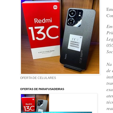
Eme
Con
Em 
Pri
Leg
05/
Soc
Na 
de 
ins
OFERTA DE CELULARES
tra
exa
OFERTAS DE PARAFUSADEIRAS
ate
téc
rea