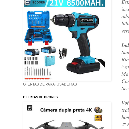
Est
inc
ado
híb
ver
Ind
San
Rib
(ve
Mar
Cam
OFERTAS DE PARAFUSADEIRAS
Sec
OFERTAS DE DRONES
Vot
tra
hom
2ª 