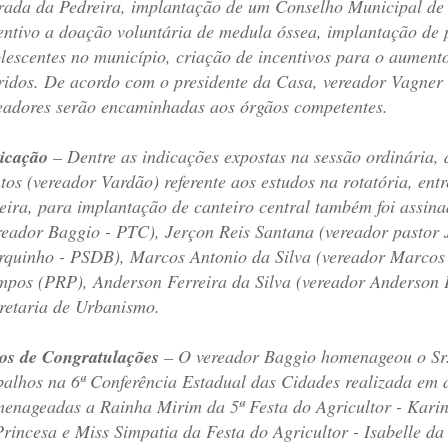
rada da Pedreira, implantação de um Conselho Municipal de 
entivo a doação voluntária de medula óssea, implantação de
lescentes no município, criação de incentivos para o aumento 
ridos. De acordo com o presidente da Casa, vereador Vagner 
eadores serão encaminhadas aos órgãos competentes.
icação
– Dentre as indicações expostas na sessão ordinária, 
tos (vereador Vardão) referente aos estudos na rotatória, ent
eira, para implantação de canteiro central também foi assina
reador Baggio - PTC), Jerçon Reis Santana (vereador pastor 
quinho - PSDB), Marcos Antonio da Silva (vereador Marcos
pos (PRP), Anderson Ferreira da Silva (vereador Anderson 
retaria de Urbanismo.
os de Congratulações
– O vereador Baggio homenageou o Sr.
balhos na 6ª Conferência Estadual das Cidades realizada em
enageadas a Rainha Mirim da 5ª Festa do Agricultor - Karina
Princesa e Miss Simpatia da Festa do Agricultor - Isabelle d