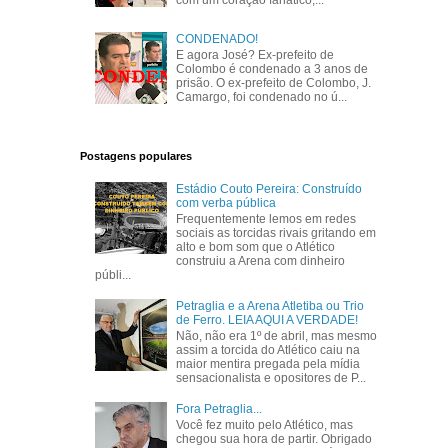
com um coração fanático,...
CONDENADO!
E agora José? Ex-prefeito de
Colombo é condenado a 3 anos de
prisão. O ex-prefeito de Colombo, J.
Camargo, foi condenado no ú...
Postagens populares
Estádio Couto Pereira: Construído
com verba pública
Frequentemente lemos em redes
sociais as torcidas rivais gritando em
alto e bom som que o Atlético
construiu a Arena com dinheiro
públi...
Petraglia e a Arena Atletiba ou Trio
de Ferro. LEIA AQUI A VERDADE!
Não, não era 1º de abril, mas mesmo
assim a torcida do Atlético caiu na
maior mentira pregada pela mídia
sensacionalista e opositores de P...
Fora Petraglia...
Você fez muito pelo Atlético, mas
chegou sua hora de partir. Obrigado