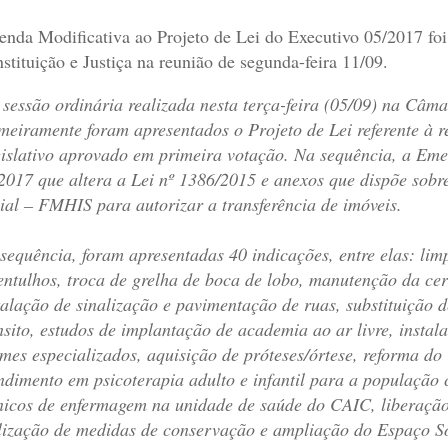
nda Modificativa ao Projeto de Lei do Executivo 05/2017 foi
stituição e Justiça na reunião de segunda-feira 11/09.
sessão ordinária realizada nesta terça-feira (05/09) na Câma
meiramente foram apresentados o Projeto de Lei referente à r
islativo aprovado em primeira votação. Na sequência, a Emen
2017 que altera a Lei nº 1386/2015 e anexos que dispõe sobr
ial – FMHIS para autorizar a transferência de imóveis.
sequência, foram apresentadas 40 indicações, entre elas: li
entulhos, troca de grelha de boca de lobo, manutenção da ce
talação de sinalização e pavimentação de ruas, substituição 
nsito, estudos de implantação de academia ao ar livre, insta
mes especializados, aquisição de próteses/órtese, reforma do 
ndimento em psicoterapia adulto e infantil para a população
nicos de enfermagem na unidade de saúde do CAIC, liberação
lização de medidas de conservação e ampliação do Espaço Soc