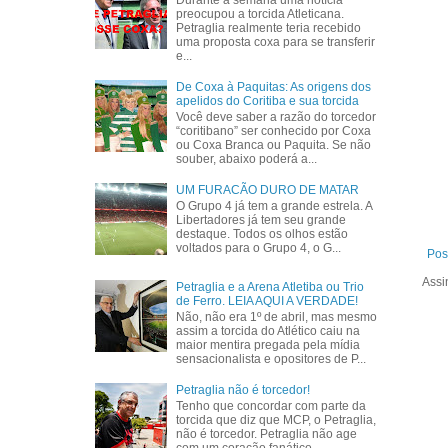
Durante a semana uma notícia
preocupou a torcida Atleticana.
Petraglia realmente teria recebido
uma proposta coxa para se transferir
e...
De Coxa à Paquitas: As origens dos
apelidos do Coritiba e sua torcida
Você deve saber a razão do torcedor
“coritibano” ser conhecido por Coxa
ou Coxa Branca ou Paquita. Se não
souber, abaixo poderá a...
UM FURACÃO DURO DE MATAR
O Grupo 4 já tem a grande estrela. A
Libertadores já tem seu grande
destaque. Todos os olhos estão
voltados para o Grupo 4, o G...
Pos
Assi
Petraglia e a Arena Atletiba ou Trio
de Ferro. LEIA AQUI A VERDADE!
Não, não era 1º de abril, mas mesmo
assim a torcida do Atlético caiu na
maior mentira pregada pela mídia
sensacionalista e opositores de P...
Petraglia não é torcedor!
Tenho que concordar com parte da
torcida que diz que MCP, o Petraglia,
não é torcedor. Petraglia não age