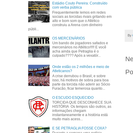
Estádio Couto Pereira: Construído
com verba pública
Frequentemente lemos em redes
sociais as torcidas rivais gritando em
alto e bom som que o Atlético
construiu a Arena com dinheiro
públi...
By
OS MERCENÁRIOS
Um bando de jogadores safados e
mercenários no Atlético!!!!! E você
acha ainda que Petraglia é o
culpado???? Após a vexatór...
Ne
Onde estão os 2 milhões e meio de
Po
Atleticanos?
A crise derrubou o Brasil, e sobre
isso, há motivos de sobra para boa
parte da torcida não aderir ao Sócio
Furacão, ficar temerosa quanto...
O ESCUDO ESQUECIDO
TORCIDA QUE DESCONHECE SUA
HISTÓRIA Os tempos são outros, as
informações chegam
instantaneamente e a história está
muito mais acess...
E SE PETRAGLIA FOSSE COXA?