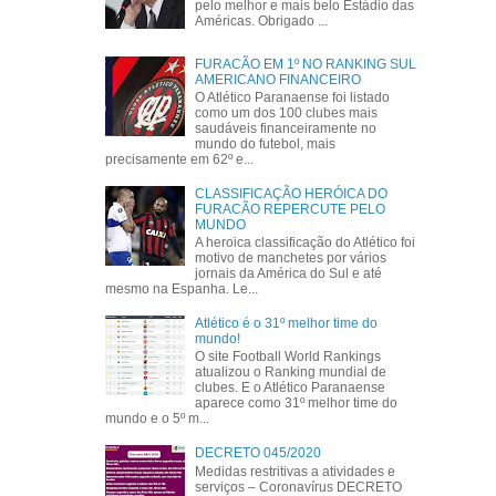
pelo melhor e mais belo Estádio das
Américas. Obrigado ...
FURACÃO EM 1º NO RANKING SUL
AMERICANO FINANCEIRO
O Atlético Paranaense foi listado
como um dos 100 clubes mais
saudáveis financeiramente no
mundo do futebol, mais
precisamente em 62º e...
CLASSIFICAÇÃO HERÓICA DO
FURACÃO REPERCUTE PELO
MUNDO
A heroica classificação do Atlético foi
motivo de manchetes por vários
jornais da América do Sul e até
mesmo na Espanha. Le...
Atlético é o 31º melhor time do
mundo!
O site Football World Rankings
atualizou o Ranking mundial de
clubes. E o Atlético Paranaense
aparece como 31º melhor time do
mundo e o 5º m...
DECRETO 045/2020
Medidas restritivas a atividades e
serviços – Coronavírus DECRETO