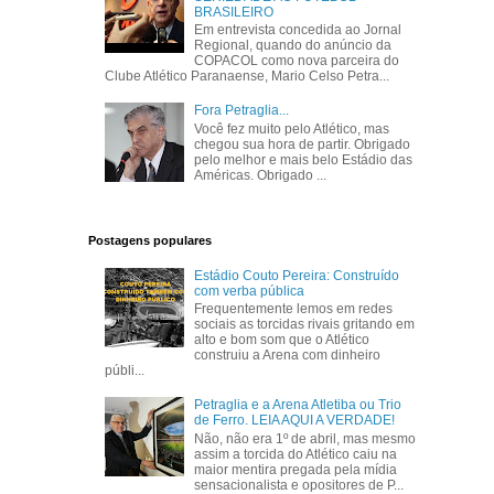
BRASILEIRO
Em entrevista concedida ao Jornal
Regional, quando do anúncio da
COPACOL como nova parceira do
Clube Atlético Paranaense, Mario Celso Petra...
Fora Petraglia...
Você fez muito pelo Atlético, mas
chegou sua hora de partir. Obrigado
pelo melhor e mais belo Estádio das
Américas. Obrigado ...
Postagens populares
Estádio Couto Pereira: Construído
com verba pública
Frequentemente lemos em redes
sociais as torcidas rivais gritando em
alto e bom som que o Atlético
construiu a Arena com dinheiro
públi...
Petraglia e a Arena Atletiba ou Trio
de Ferro. LEIA AQUI A VERDADE!
Não, não era 1º de abril, mas mesmo
assim a torcida do Atlético caiu na
maior mentira pregada pela mídia
sensacionalista e opositores de P...