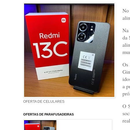
No 
ali
Na 
da 
ali
mun
Os 
Gin
ido
a p
pró
OFERTA DE CELULARES
O S
soc
OFERTAS DE PARAFUSADEIRAS
rea