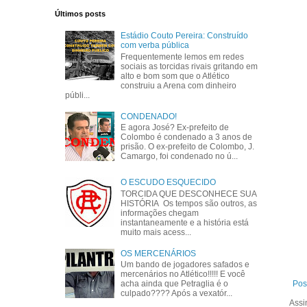
Últimos posts
Estádio Couto Pereira: Construído
com verba pública
Frequentemente lemos em redes
sociais as torcidas rivais gritando em
alto e bom som que o Atlético
construiu a Arena com dinheiro
públi...
CONDENADO!
E agora José? Ex-prefeito de
Colombo é condenado a 3 anos de
prisão. O ex-prefeito de Colombo, J.
Camargo, foi condenado no ú...
O ESCUDO ESQUECIDO
TORCIDA QUE DESCONHECE SUA
HISTÓRIA Os tempos são outros, as
informações chegam
instantaneamente e a história está
muito mais acess...
OS MERCENÁRIOS
Um bando de jogadores safados e
mercenários no Atlético!!!!! E você
acha ainda que Petraglia é o
Pos
culpado???? Após a vexatór...
Assi