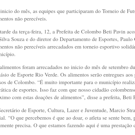
inicio do mês, as equipes que participaram do Torneio de Fut
mentos não perecíveis.
tarde da terça-feira, 12, a Prefeita de Colombo Beti Pavin ac
Silva Souza e do diretor do Departamento de Esportes, Paulo 
mentos não perecíveis arrecadados em torneio esportivo solidár
icípio.
alimentos foram arrecadados no inicio do mês de setembro du
ásio de Esporte Rio Verde. Os alimentos serão entregues aos pr
sos de Colombo. “É muito importante para o município realiz
rática de esportes. Isso faz com que nosso cidadão colombens
ximo com estas doações de alimentos”, disse a prefeita, Beti 
ecretário de Esporte, Cultura, Lazer e Juventude, Marcio Stra
ial. “O que percebemos é que ao doar, o atleta se sente bem,
lmente precisa. O que estamos fazendo aqui é uma prestação d