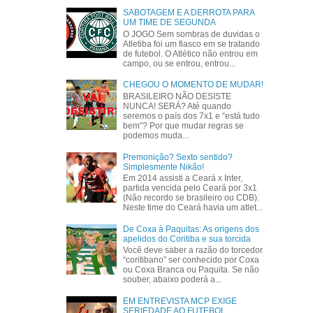
SABOTAGEM E A DERROTA PARA
UM TIME DE SEGUNDA
O JOGO Sem sombras de duvidas o
Atletiba foi um fiasco em se tratando
de futebol. O Atlético não entrou em
campo, ou se entrou, entrou...
CHEGOU O MOMENTO DE MUDAR!
BRASILEIRO NÃO DESISTE
NUNCA! SERÁ? Até quando
seremos o país dos 7x1 e “está tudo
bem”? Por que mudar regras se
podemos muda...
Premonição? Sexto sentido?
Simplesmente Nikão!
Em 2014 assisti a Ceará x Inter,
partida vencida pelo Ceará por 3x1
(Não recordo se brasileiro ou CDB).
Neste time do Ceará havia um atlet...
De Coxa à Paquitas: As origens dos
apelidos do Coritiba e sua torcida
Você deve saber a razão do torcedor
“coritibano” ser conhecido por Coxa
ou Coxa Branca ou Paquita. Se não
souber, abaixo poderá a...
EM ENTREVISTA MCP EXIGE
SERIEDADE AO FUTEBOL