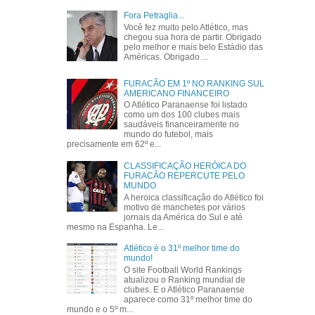
Fora Petraglia...
Você fez muito pelo Atlético, mas
chegou sua hora de partir. Obrigado
pelo melhor e mais belo Estádio das
Américas. Obrigado ...
FURACÃO EM 1º NO RANKING SUL
AMERICANO FINANCEIRO
O Atlético Paranaense foi listado
como um dos 100 clubes mais
saudáveis financeiramente no
mundo do futebol, mais
precisamente em 62º e...
CLASSIFICAÇÃO HERÓICA DO
FURACÃO REPERCUTE PELO
MUNDO
A heroica classificação do Atlético foi
motivo de manchetes por vários
jornais da América do Sul e até
mesmo na Espanha. Le...
Atlético é o 31º melhor time do
mundo!
O site Football World Rankings
atualizou o Ranking mundial de
clubes. E o Atlético Paranaense
aparece como 31º melhor time do
mundo e o 5º m...