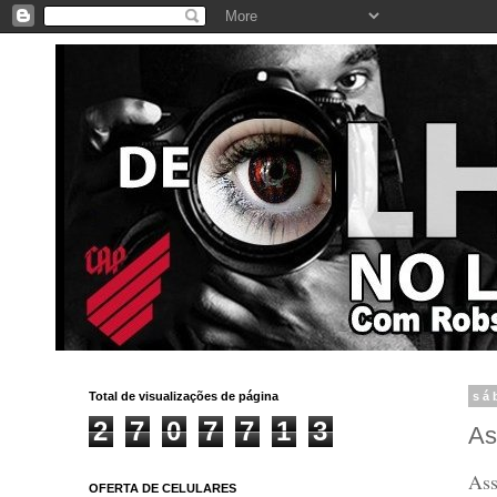
Total de visualizações de página
sá
2
7
0
7
7
1
3
As
Ass
OFERTA DE CELULARES