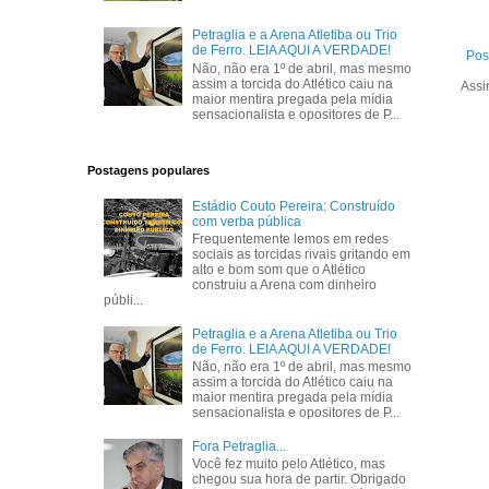
Petraglia e a Arena Atletiba ou Trio
de Ferro. LEIA AQUI A VERDADE!
Pos
Não, não era 1º de abril, mas mesmo
assim a torcida do Atlético caiu na
Assi
maior mentira pregada pela mídia
sensacionalista e opositores de P...
Postagens populares
Estádio Couto Pereira: Construído
com verba pública
Frequentemente lemos em redes
sociais as torcidas rivais gritando em
alto e bom som que o Atlético
construiu a Arena com dinheiro
públi...
Petraglia e a Arena Atletiba ou Trio
de Ferro. LEIA AQUI A VERDADE!
Não, não era 1º de abril, mas mesmo
assim a torcida do Atlético caiu na
maior mentira pregada pela mídia
sensacionalista e opositores de P...
Fora Petraglia...
Você fez muito pelo Atlético, mas
chegou sua hora de partir. Obrigado