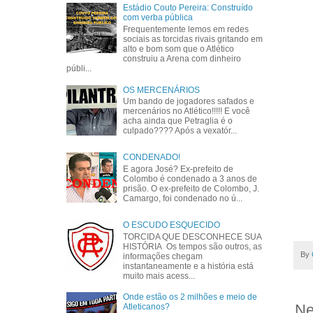
Estádio Couto Pereira: Construído
com verba pública
Frequentemente lemos em redes
sociais as torcidas rivais gritando em
alto e bom som que o Atlético
construiu a Arena com dinheiro
públi...
OS MERCENÁRIOS
Um bando de jogadores safados e
mercenários no Atlético!!!!! E você
acha ainda que Petraglia é o
culpado???? Após a vexatór...
CONDENADO!
E agora José? Ex-prefeito de
Colombo é condenado a 3 anos de
prisão. O ex-prefeito de Colombo, J.
Camargo, foi condenado no ú...
O ESCUDO ESQUECIDO
TORCIDA QUE DESCONHECE SUA
HISTÓRIA Os tempos são outros, as
By
informações chegam
instantaneamente e a história está
muito mais acess...
Onde estão os 2 milhões e meio de
Ne
Atleticanos?