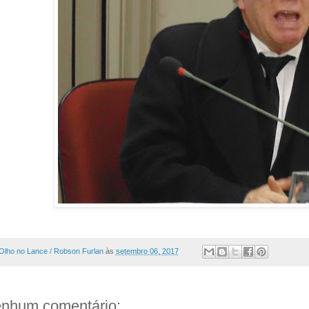
Olho no Lance / Robson Furlan
às
setembro 06, 2017
nhum comentário: