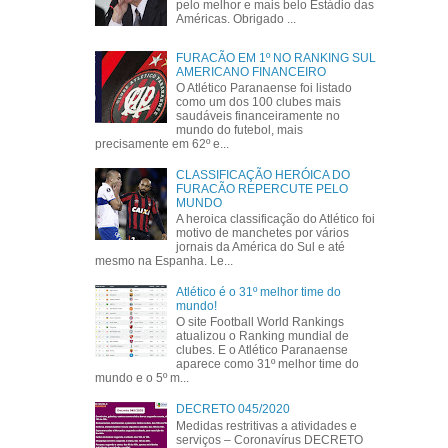
pelo melhor e mais belo Estádio das
Américas. Obrigado ...
FURACÃO EM 1º NO RANKING SUL
AMERICANO FINANCEIRO
O Atlético Paranaense foi listado
como um dos 100 clubes mais
saudáveis financeiramente no
mundo do futebol, mais
precisamente em 62º e...
CLASSIFICAÇÃO HERÓICA DO
FURACÃO REPERCUTE PELO
MUNDO
A heroica classificação do Atlético foi
motivo de manchetes por vários
jornais da América do Sul e até
mesmo na Espanha. Le...
Atlético é o 31º melhor time do
mundo!
O site Football World Rankings
atualizou o Ranking mundial de
clubes. E o Atlético Paranaense
aparece como 31º melhor time do
mundo e o 5º m...
DECRETO 045/2020
Medidas restritivas a atividades e
serviços – Coronavírus DECRETO