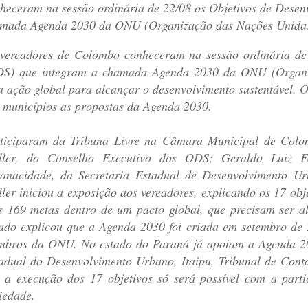
heceram na sessão ordinária de 22/08 os Objetivos de Desen
mada Agenda 2030 da ONU (Organização das Nações Unidas
vereadores de Colombo conheceram na sessão ordinária de 
S) que integram a chamada Agenda 2030 da ONU (Organiz
 ação global para alcançar o desenvolvimento sustentável. 
 municípios as propostas da Agenda 2030.
ticiparam da Tribuna Livre na Câmara Municipal de Colom
ler, do Conselho Executivo dos ODS; Geraldo Luiz Far
anacidade, da Secretaria Estadual de Desenvolvimento Ur
ler iniciou a exposição aos vereadores, explicando os 17 ob
s 169 metas dentro de um pacto global, que precisam ser a
ado explicou que a Agenda 2030 foi criada em setembro de 
bros da ONU. No estado do Paraná já apoiam a Agenda 20
adual do Desenvolvimento Urbano, Itaipu, Tribunal de Conta
 a execução dos 17 objetivos só será possível com a parti
iedade.