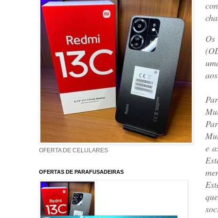
con
cha
Os 
(OD
uma
aos
Par
Mul
Par
Mul
e a
OFERTA DE CELULARES
Est
mem
OFERTAS DE PARAFUSADEIRAS
Est
que
soc