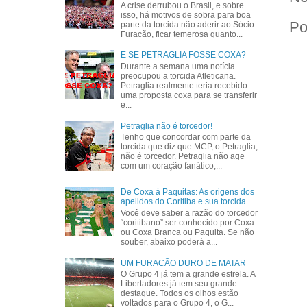
A crise derrubou o Brasil, e sobre
isso, há motivos de sobra para boa
Po
parte da torcida não aderir ao Sócio
Furacão, ficar temerosa quanto...
E SE PETRAGLIA FOSSE COXA?
Durante a semana uma notícia
preocupou a torcida Atleticana.
Petraglia realmente teria recebido
uma proposta coxa para se transferir
e...
Petraglia não é torcedor!
Tenho que concordar com parte da
torcida que diz que MCP, o Petraglia,
não é torcedor. Petraglia não age
com um coração fanático,...
De Coxa à Paquitas: As origens dos
apelidos do Coritiba e sua torcida
Você deve saber a razão do torcedor
“coritibano” ser conhecido por Coxa
ou Coxa Branca ou Paquita. Se não
souber, abaixo poderá a...
UM FURACÃO DURO DE MATAR
O Grupo 4 já tem a grande estrela. A
Libertadores já tem seu grande
destaque. Todos os olhos estão
voltados para o Grupo 4, o G...