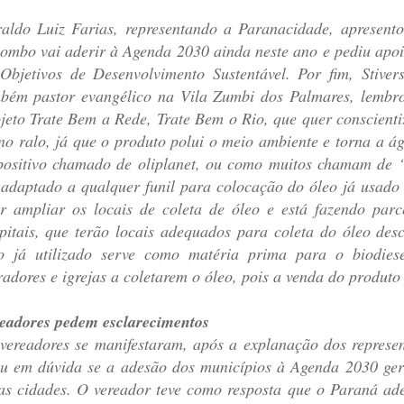
aldo Luiz Farias, representando a Paranacidade, apresento
ombo vai aderir à Agenda 2030 ainda neste ano e pediu apoi
Objetivos de Desenvolvimento Sustentável. Por fim, Stiver
bém pastor evangélico na Vila Zumbi dos Palmares, lembr
jeto Trate Bem a Rede, Trate Bem o Rio, que quer conscienti
no ralo, já que o produto polui o meio ambiente e torna a á
positivo chamado de oliplanet, ou como muitos chamam de “
 adaptado a qualquer funil para colocação do óleo já usado
r ampliar os locais de coleta de óleo e está fazendo par
pitais, que terão locais adequados para coleta do óleo des
o já utilizado serve como matéria prima para o biodiese
adores e igrejas a coletarem o óleo, pois a venda do produto p
eadores pedem esclarecimentos
vereadores se manifestaram, após a explanação dos repres
ou em dúvida se a adesão dos municípios à Agenda 2030 ger
as cidades. O vereador teve como resposta que o Paraná ad